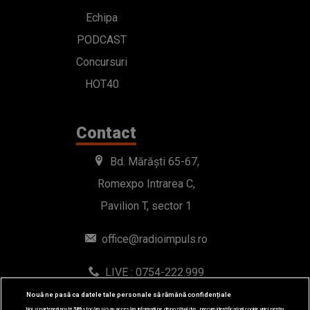
Echipa
PODCAST
Concursuri
HOT40
Contact
Bd. Mărăști 65-67,
Romexpo Intrarea C,
Pavilion T, sector 1
office@radioimpuls.ro
LIVE : 0754-222.999
WhatsApp: 0754-222.999
Nouă ne pasă ca datele tale personale să rămână confidențiale
Noi și partenerii noștri
589
stocăm și/sau accesăm informații pe dispozitivul dvs., precum identificatorii cookie unici pentru