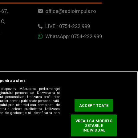
-67,
office@radioimpuls.ro
 C,
LIVE : 0754-222.999
1
WhatsApp: 0754-222.999
pentru a oferi:
dispozitiv. Măsurarea performanței
ținutului personalizat. Dezvoltarea și
t personalizat. Utilizarea profilurilor
urilor pentru publicitate personalizată.
ului prin statistici sau combinații de
ACCEPT TOATE
tru a selecta publicitatea. Utilizarea
se de geolocație și identificarea prin
VREAU SA MODIFIC
SETARILE
ervate.
INDIVIDUAL