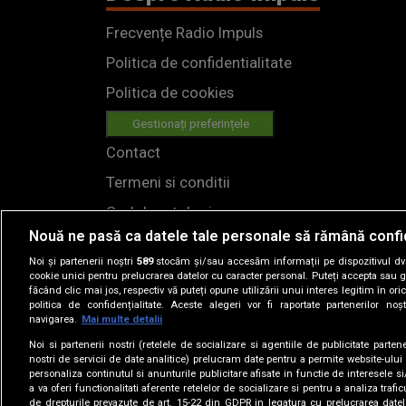
Frecvențe Radio Impuls
Politica de confidentialitate
Politica de cookies
Gestionați preferințele
Contact
Termeni si conditii
Cod deontologic
Nouă ne pasă ca datele tale personale să rămână confi
Regulamente
Noi și partenerii noștri
589
stocăm și/sau accesăm informații pe dispozitivul dvs.
cookie unici pentru prelucrarea datelor cu caracter personal. Puteți accepta sau g
făcând clic mai jos, respectiv vă puteți opune utilizării unui interes legitim în 
politica de confidențialitate. Aceste alegeri vor fi raportate partenerilor no
navigarea.
Mai multe detalii
Noi si partenerii nostri (retelele de socializare si agentiile de publicitate parten
nostri de servicii de date analitice) prelucram date pentru a permite website-ului
personaliza continutul si anunturile publicitare afisate in functie de interesele si
© 2019
a va oferi functionalitati aferente retelelor de socializare si pentru a analiza trafic
de drepturile prevazute de art. 15-22 din GDPR in legatura cu prelucrarea datel