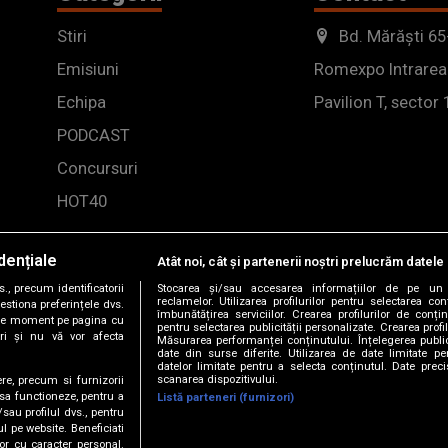
Stiri
Bd. Mărăști 65
Emisiuni
Romexpo Intrarea
Echipa
Pavilion T, sector 
PODCAST
Concursuri
HOT40
dențiale
Atât noi, cât și partenerii noștri prelucrăm datele 
, precum identificatorii
Stocarea și/sau accesarea informațiilor de pe un 
reclamelor. Utilizarea profilurilor pentru selectarea con
estiona preferințele dvs.
îmbunătățirea serviciilor. Crearea profilurilor de conținu
orice moment pe pagina cu
pentru selectarea publicității personalizate. Crearea profil
ștri și nu vă vor afecta
Măsurarea performanței conținutului. Înțelegerea public
date din surse diferite. Utilizarea de date limitate pen
datelor limitate pentru a selecta conținutul. Date preci
scanarea dispozitivului.
ere, precum si furnizorii
 sa functioneze, pentru a
Listă parteneri (furnizori)
/sau profilul dvs., pentru
-2026 DOGAN MEDIA INTERNATIONAL SA, Toate drepturile rez
ul pe website. Beneficiati
or cu caracter personal.