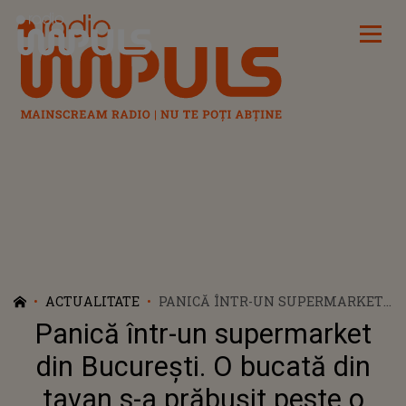
Radio Impuls
ACTUALITATE
PANICĂ ÎNTR-UN SUPERMARKET
DIN BUCUREȘTI. O BUCATĂ DIN
Panică într-un supermarket
TAVAN S-A PRĂBUȘIT PESTE O
FEMEIE. ÎN CE STARE SE AFLĂ
din București. O bucată din
VICTIMA
tavan s-a prăbușit peste o