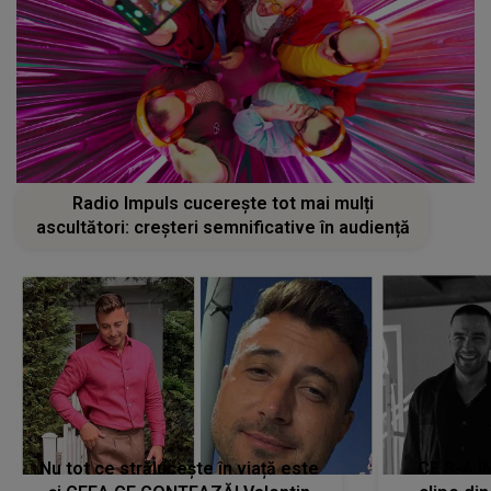
Radio Impuls cucerește tot mai mulți
ascultători: creșteri semnificative în audiență
Nu tot ce strălucește în viață este
CE S-A Î