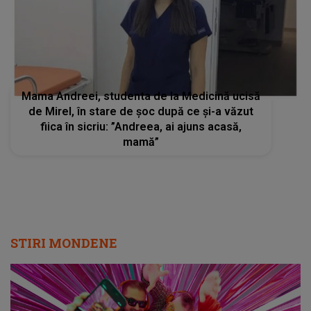
Mama Andreei, studenta de la Medicină ucisă
de Mirel, în stare de șoc după ce și-a văzut
fiica în sicriu: ”Andreea, ai ajuns acasă,
mamă”
STIRI MONDENE