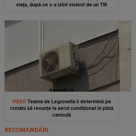
viața, după ce s-a izbit violent de un TIR
kanald2.ro
VIDEO
Teama de Legionella îi determină pe
români să renunțe la aerul condiționat în plină
caniculă
RECOMANDĂRI