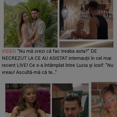
Cine este Bianca, tânăra clujeancă luată pe scenă la
UNTOLD ONE de Zara Larsson? Aceasta a dezvăluit
i
ce i-a spus artista suedeză în culise: „Nu am fost
Nu
pregătită...”