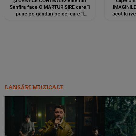
și CEEA CE CONTEAZĂ! Valentin
clipe din
Sanfira face O MĂRTURISIRE care îi
IMAGINIL
pune pe gânduri pe cei care îl
scot la ive
urmăresc în ONLINE. Mesajul
despre 
artistului este despre ceva ce
uităm cu toții, uneori: "La final, nu
vom..."
LANSĂRI MUZICALE