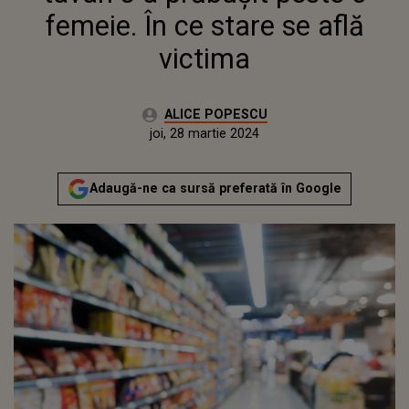
femeie. În ce stare se află
victima
Autor:
ALICE POPESCU
Publicat:
joi, 28 martie 2024
Actualizat:
joi, 28 martie 2024
Adaugă-ne ca sursă preferată în Google