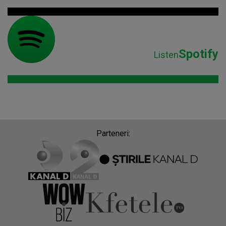
Spotify
Listen
Parteneri: