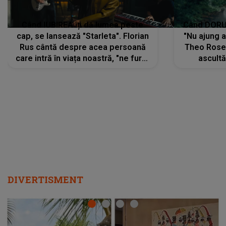
Când IUBIREA îți dă lumea peste
Când DORUL
cap, se lansează "Starleta". Florian
"Nu ajung 
Rus cântă despre acea persoană
Theo Rose 
care intră în viața noastră, "ne fură"
ascultă
toate PRIVIRILE, toate GÂNDURILE,
REGĂSIRI
tot UNIVERSUL și fără să ne dăm
trece pr
seama, ajunge să fie motivul
"Pentru t
pentru care zâmbim
departe 
DIVERTISMENT