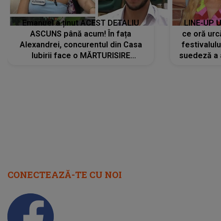
Emanuel a ținut ACEST DETALIU
LINE-UP U
ASCUNS până acum! În fața
ce oră urc
Alexandrei, concurentul din Casa
festivalul
Iubirii face o MĂRTURISIRE
suedeză a a
NEAȘTEPTATĂ despre mama sa:
s-a film
"I-am spus și ei în față, eu nu te
iubesc pentru că..."
CONECTEAZĂ-TE CU NOI