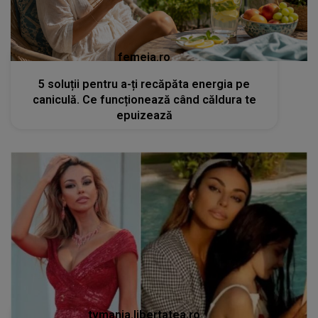
femeia.ro
5 soluții pentru a-ți recăpăta energia pe
caniculă. Ce funcționează când căldura te
epuizează
tvmania.libertatea.ro