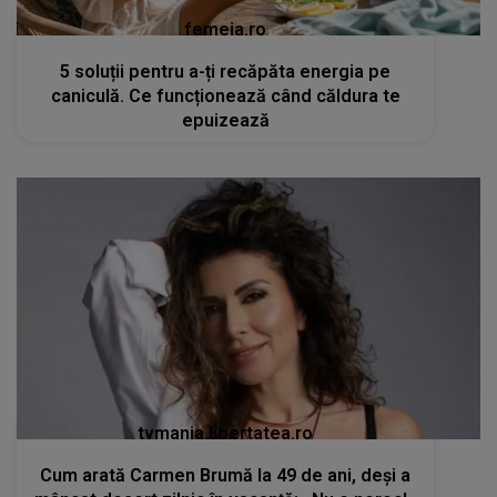
femeia.ro
5 soluții pentru a-ți recăpăta energia pe
caniculă. Ce funcționează când căldura te
epuizează
tvmania.libertatea.ro
Cum arată Carmen Brumă la 49 de ani, deși a