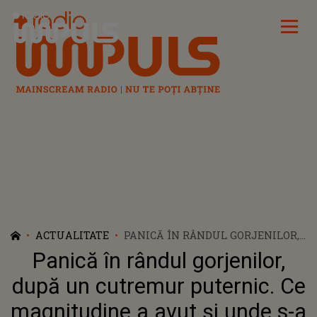
Radio Impuls
ACTUALITATE
PANICĂ ÎN RÂNDUL GORJENILOR,
DUPĂ UN CUTREMUR PUTERNIC.
Panică în rândul gorjenilor,
CE MAGNITUDINE A AVUT ȘI
UNDE S-A SIMȚIT CEL MAI MULT
după un cutremur puternic. Ce
magnitudine a avut și unde s-a