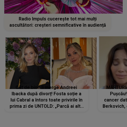
Radio Impuls cucerește tot mai mulți
ascultători: creșteri semnificative în audiență
Cât de bine îi merge Andreei
MĂRTURIA
Ibacka după divorț! Fosta soție a
Pușcău!
lui Cabral a întors toate privirile în
cancer dato
prima zi de UNTOLD: „Parcă ai altă
Berkovich, 
strălucire, emani putere,
accident ru
încredere, siguranță...”
Dacă nu 