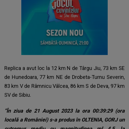
Replica a avut loc la 12 km N de Târgu Jiu, 73 km SE
de Hunedoara, 77 km NE de Drobeta-Turnu Severin,
83 km V de Râmnicu Vâlcea, 86 km S de Deva, 97 km
SV de Sibiu.
”În ziua de 21 August 2023 la ora 00:39:29 (ora
locală a României) s-a produs în OLTENIA, GORJ un
cutremur mediu cu magnitudinea ml 4.5, la