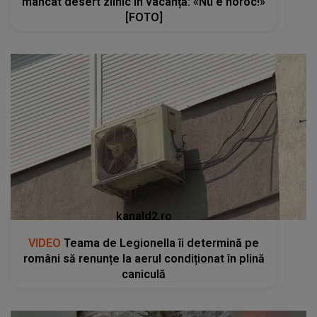
mâncat desert zilnic în vacanță: «Nu e noroc!»
[FOTO]
kanald2.ro
VIDEO
Teama de Legionella îi determină pe
români să renunțe la aerul condiționat în plină
caniculă