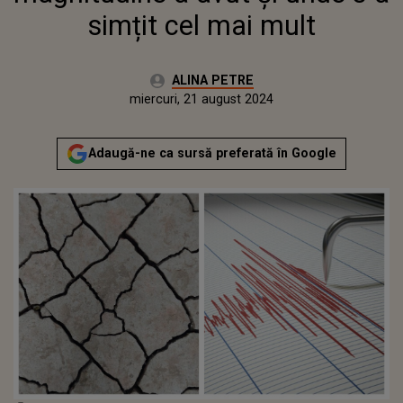
simțit cel mai mult
Autor:
ALINA PETRE
Publicat:
luni, 21 august 2023
Actualizat:
miercuri, 21 august 2024
Adaugă-ne ca sursă preferată în Google