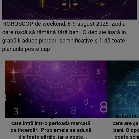
Emanuel a ținut ACEST DETALIU ASCUNS până
acum! În fața Alexandrei, concurentul din Casa Iubirii
face o MĂRTURISIRE NEAȘTEPTATĂ despre mama
sa: "I-am spus și ei în față, eu nu te iubesc pentru
că..."
HOROSCOP 7 august 2026. Zodia
HOROSCOP 
care intră într-o perioadă marcată
care are șa
de încercări. Problemele se adună
bani. O opo
din toate părțile, iar o veste
poate schi