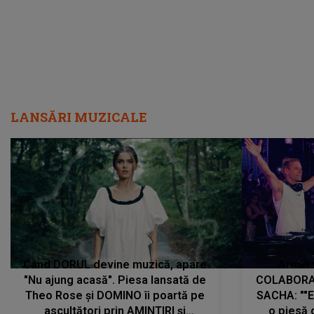
LANSĂRI MUZICALE
Când DORUL devine muzică, apare
Armin 
"Nu ajung acasă". Piesa lansată de
COLABORAR
Theo Rose și DOMINO îi poartă pe
SACHA: ""E
ascultători prin AMINTIRI și
o piesă 