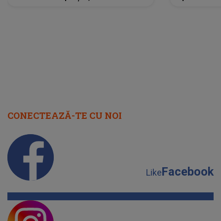
neașteptată îi dă planurile peste
la
cap
CONECTEAZĂ-TE CU NOI
Facebook
Like