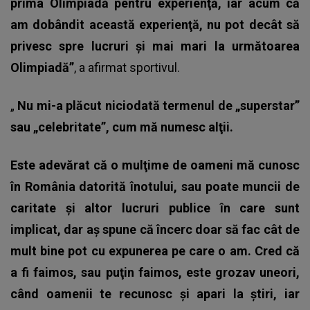
prima Olimpiadă pentru experienţă, iar acum că
am dobândit această experienţă, nu pot decât să
privesc spre lucruri şi mai mari la următoarea
Olimpiadă”
, a afirmat sportivul.
„
Nu mi-a plăcut niciodată termenul de „superstar”
sau „celebritate”, cum mă numesc alţii.
Este adevărat că o mulţime de oameni mă cunosc
în România datorită înotului, sau poate muncii de
caritate şi altor lucruri publice în care sunt
implicat, dar aş spune că încerc doar să fac cât de
mult bine pot cu expunerea pe care o am. Cred că
a fi faimos, sau puţin faimos, este grozav uneori,
când oamenii te recunosc şi apari la ştiri, iar