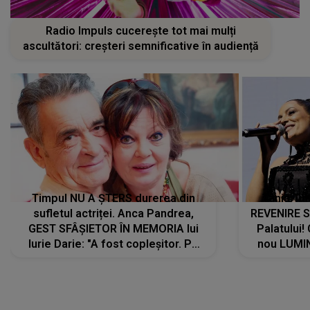
Radio Impuls cucerește tot mai mulți
ascultători: creșteri semnificative în audiență
Timpul NU A ȘTERS durerea din
Tania Tu
sufletul actriței. Anca Pandrea,
REVENIRE 
GEST SFÂȘIETOR ÎN MEMORIA lui
Palatului!
Iurie Darie: "A fost copleșitor. Pe
nou LUMI
măsură ce trece timpul parcă..."
pentru a
cântece no
care abia 