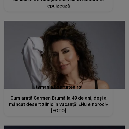
epuizează
tvmania.libertatea.ro
Cum arată Carmen Brumă la 49 de ani, deși a
mâncat desert zilnic în vacanță: «Nu e noroc!»
[FOTO]