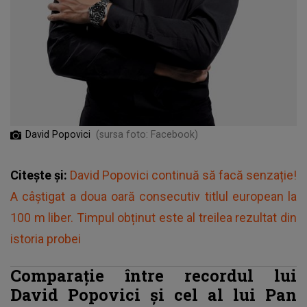
David Popovici
(sursa foto: Facebook)
Citește și:
David Popovici continuă să facă senzație!
A câştigat a doua oară consecutiv titlul european la
100 m liber. Timpul obținut este al treilea rezultat din
istoria probei
Comparație între recordul lui
David Popovici și cel al lui Pan