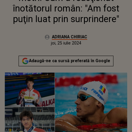
înotătorul român: "Am fost
puţin luat prin surprindere"
Autor:
ADRIANA CHIRIAC
Publicat:
joi, 25 iulie 2024
Actualizat:
joi, 25 iulie 2024
Adaugă-ne ca sursă preferată în Google