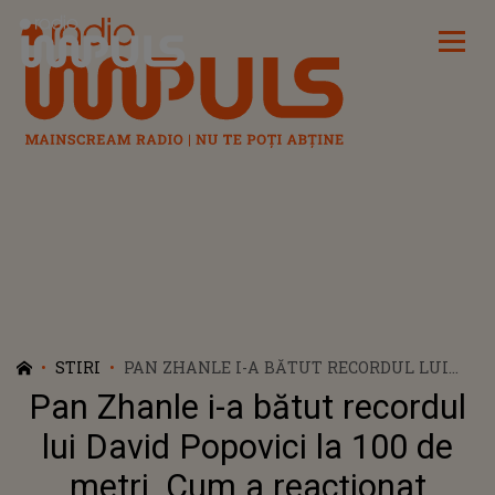
Radio Impuls
STIRI
PAN ZHANLE I-A BĂTUT RECORDUL LUI
DAVID POPOVICI LA 100 DE METRI. CUM A
Pan Zhanle i-a bătut recordul
REACŢIONAT ÎNOTĂTORUL ROMÂN: "AM
FOST PUŢIN LUAT PRIN SURPRINDERE"
lui David Popovici la 100 de
metri. Cum a reacţionat