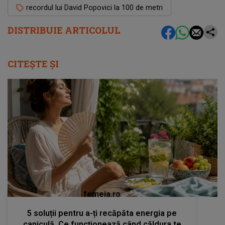
recordul lui David Popovici la 100 de metri
DISTRIBUIE ARTICOLUL
CITEȘTE ȘI
femeia.ro
5 soluții pentru a-ți recăpăta energia pe
caniculă. Ce funcționează când căldura te