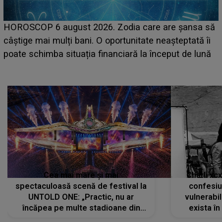
LINE-UP UNTOLD ONE, prima zi. Cine sunt artiștii
care deschid festivalul și de la ce ore au loc cele mai
așteptate concerte pe scena principală?
Cea mai mare și mai
Charli xc
spectaculoasă scenă de festival la
confesiu
UNTOLD ONE: „Practic, nu ar
vulnerabil
încăpea pe multe stadioane din
exista în
lume”. Evenimentul începe joi, 6