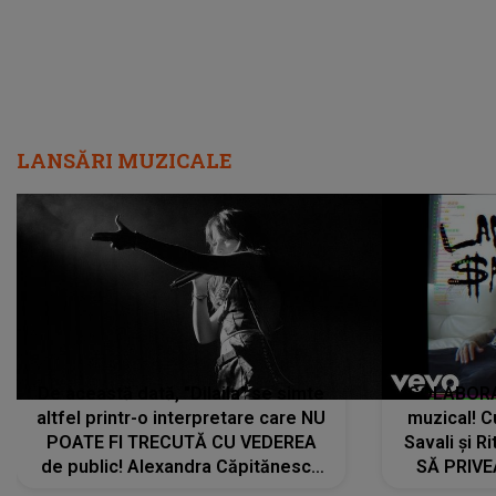
LANSĂRI MUZICALE
De această dată, "Dilaila" se simte
COLABORAR
altfel printr-o interpretare care NU
muzical! C
POATE FI TRECUTĂ CU VEDEREA
Savali și Ri
de public! Alexandra Căpitănescu
SĂ PRIV
a lansat VERSIUNEA LIVE a piesei