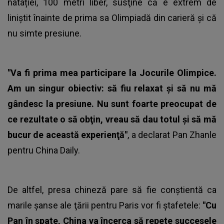
natației, 100 metri liber, susţine că e extrem de
liniştit înainte de prima sa Olimpiadă din carieră şi că
nu simte presiune.
"Va fi prima mea participare la Jocurile Olimpice.
Am un singur obiectiv: să fiu relaxat şi să nu mă
gândesc la presiune. Nu sunt foarte preocupat de
ce rezultate o să obţin, vreau să dau totul şi să mă
bucur de această experienţă"
, a declarat Pan Zhanle
pentru
China Daily
.
De altfel, presa chineză pare să fie conştientă ca
marile şanse ale ţării pentru Paris vor fi ștafetele:
"Cu
Pan în spate, China va încerca să repete succesele