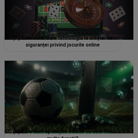
(P) Cum contribuie tehnologia la creșterea
siguranței privind jocurile online
(P) Care sunt aplicațiile mobile cu cele mai