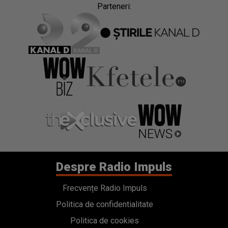
Parteneri:
Despre Radio Impuls
Frecvențe Radio Impuls
Politica de confidentialitate
Politica de cookies