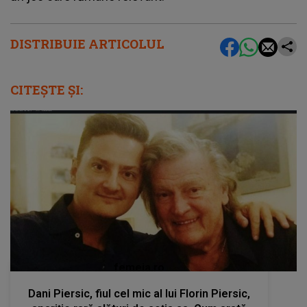
DISTRIBUIE ARTICOLUL
CITEȘTE ȘI:
femeia.ro
Dani Piersic, fiul cel mic al lui Florin Piersic,