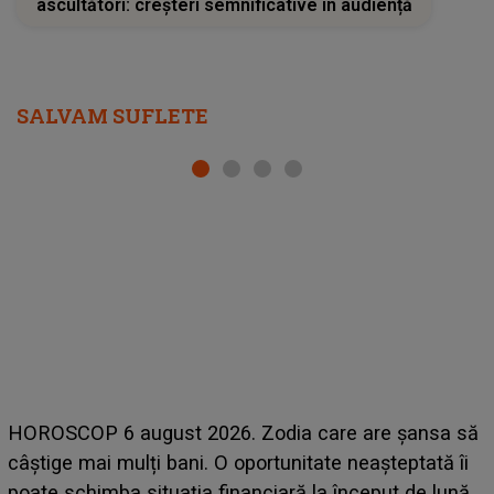
ascultători: creșteri semnificative în audiență
SALVAM SUFLETE
LINE-UP UNTOLD ONE, prima zi. Cine sunt artiștii
ă
care deschid festivalul și de la ce ore au loc cele mai
așteptate concerte pe scena principală?