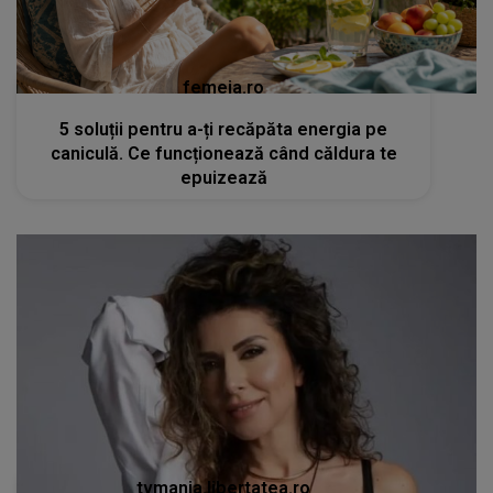
femeia.ro
5 soluții pentru a-ți recăpăta energia pe
caniculă. Ce funcționează când căldura te
epuizează
tvmania.libertatea.ro