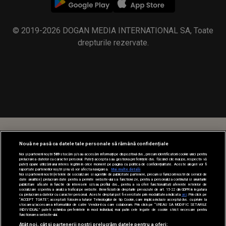
© 2019-2026 DOGAN MEDIA INTERNATIONAL SA, Toate
drepturile rezervate.
Nouă ne pasă ca datele tale personale să rămână confidențiale
Noi și partenerii noștri
589
stocăm și/sau accesăm informații pe dispozitivul dvs., precum identificatorii cookie unici pentru
prelucrarea datelor cu caracter personal. Puteți accepta sau gestiona preferințele dvs. făcând clic mai jos, respectiv vă
puteți opune utilizării unui interes legitim în orice moment pe pagina cu politica de confidențialitate. Aceste alegeri vor fi
raportate partenerilor noștri și nu vă vor afecta navigarea.
Mai multe detalii
Noi si partenerii nostri (retelele de socializare si agentiile de publicitate partenere, precum si furnizorii nostri de servicii de
date analitice) prelucram date pentru a permite website-ului sa functioneze, pentru a personaliza continutul si anunturile
publicitare afisate in functie de interesele si/sau profilul dvs., pentru a va oferi functionalitati aferente retelelor de
socializare si pentru a analiza traficul pe website. Beneficiati de drepturile prevazute de art. 15-22 din GDPR in legatura
cu prelucrarea datelor cu caracter personal. Aceste drepturi pot fi exercitate prin modalitatea indicata
aici
. Prin click pe
“ACCEPT TOATE”, acceptati folosirea tuturor Tehnologiilor de tip Cookie, care implica inclusiv acceptul dvs. cu privire la
stocarea/accesarea informatiilor de catre Vendor-ii cu care colaboram. Prin click pe “VREAU SA MODIFIC SETARILE
INDIVIDUAL” puteti schimba preferintele in mod individual, mai putin cele legate de cookie strict necesare pentru
functionarea website-ului.
Atât noi, cât și partenerii noștri prelucrăm datele pentru a oferi: