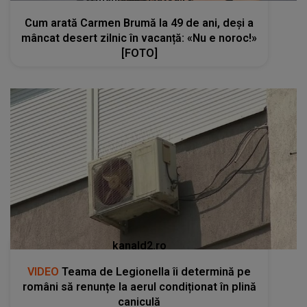
Cum arată Carmen Brumă la 49 de ani, deși a
mâncat desert zilnic în vacanță: «Nu e noroc!»
[FOTO]
kanald2.ro
VIDEO
Teama de Legionella îi determină pe
români să renunțe la aerul condiționat în plină
caniculă