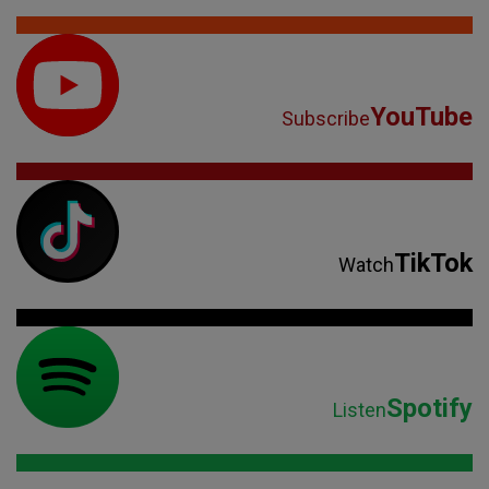
YouTube
Subscribe
TikTok
Watch
Spotify
Listen