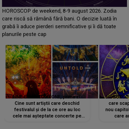
HOROSCOP de weekend, 8-9 august 2026. Zodia
care riscă să rămână fără bani. O decizie luată în
grabă îi aduce pierderi semnificative și îi dă toate
planurile peste cap
LINE-UP UNTOLD ONE, prima zi.
HOROSCOP 
Cine sunt artiștii care deschid
care scap
festivalul și de la ce ore au loc
nou capitol
cele mai așteptate concerte pe
care a
scena principală?
perioadă 