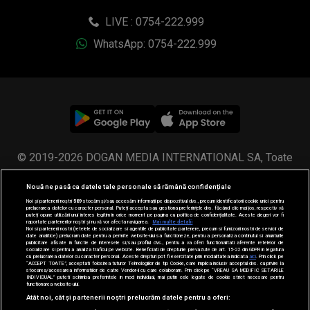
LIVE : 0754-222.999
WhatsApp: 0754-222.999
© 2019-2026 DOGAN MEDIA INTERNATIONAL SA, Toate
drepturile rezervate.
Nouă ne pasă ca datele tale personale să rămână confidențiale
Noi și partenerii noștri
589
stocăm și/sau accesăm informații pe dispozitivul dvs., precum identificatorii cookie unici pentru
prelucrarea datelor cu caracter personal. Puteți accepta sau gestiona preferințele dvs. făcând clic mai jos, respectiv vă
puteți opune utilizării unui interes legitim în orice moment pe pagina cu politica de confidențialitate. Aceste alegeri vor fi
raportate partenerilor noștri și nu vă vor afecta navigarea.
Mai multe detalii
Noi si partenerii nostri (retelele de socializare si agentiile de publicitate partenere, precum si furnizorii nostri de servicii de
date analitice) prelucram date pentru a permite website-ului sa functioneze, pentru a personaliza continutul si anunturile
publicitare afisate in functie de interesele si/sau profilul dvs., pentru a va oferi functionalitati aferente retelelor de
socializare si pentru a analiza traficul pe website. Beneficiati de drepturile prevazute de art. 15-22 din GDPR in legatura
cu prelucrarea datelor cu caracter personal. Aceste drepturi pot fi exercitate prin modalitatea indicata
aici
. Prin click pe
“ACCEPT TOATE”, acceptati folosirea tuturor Tehnologiilor de tip Cookie, care implica inclusiv acceptul dvs. cu privire la
stocarea/accesarea informatiilor de catre Vendor-ii cu care colaboram. Prin click pe “VREAU SA MODIFIC SETARILE
INDIVIDUAL” puteti schimba preferintele in mod individual, mai putin cele legate de cookie strict necesare pentru
functionarea website-ului.
Atât noi, cât și partenerii noștri prelucrăm datele pentru a oferi: