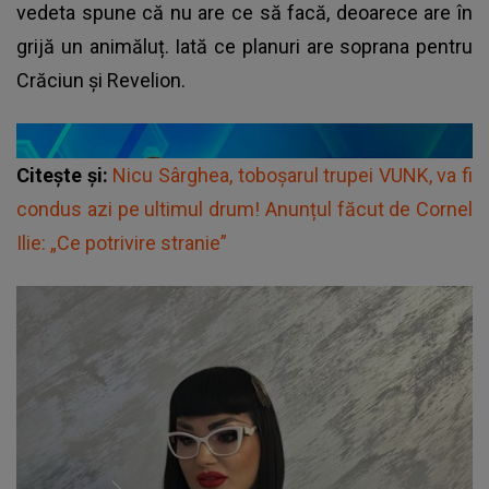
vedeta spune că nu are ce să facă, deoarece are în
grijă un animăluț. Iată ce planuri are soprana pentru
Crăciun și Revelion.
Citește și:
Nicu Sârghea, toboşarul trupei VUNK, va fi
condus azi pe ultimul drum! Anunțul făcut de Cornel
Ilie: „Ce potrivire stranie”