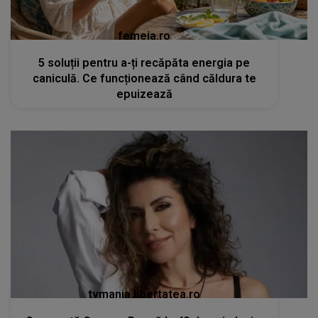
femeia.ro
5 soluții pentru a-ți recăpăta energia pe
caniculă. Ce funcționează când căldura te
epuizează
tvmania.libertatea.ro