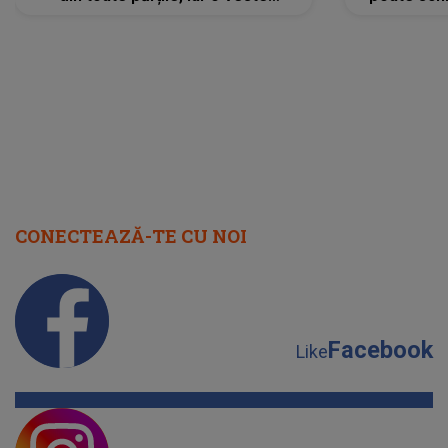
neașteptată îi dă planurile peste
la
cap
CONECTEAZĂ-TE CU NOI
Facebook
Like