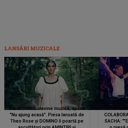
LANSĂRI MUZICALE
Când DORUL devine muzică, apare
Armin 
"Nu ajung acasă". Piesa lansată de
COLABORAR
Theo Rose și DOMINO îi poartă pe
SACHA: ""E
ascultători prin AMINTIRI și
o piesă 