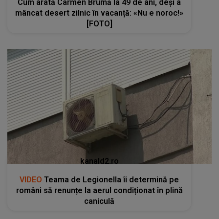
Cum arată Carmen Brumă la 49 de ani, deși a
mâncat desert zilnic în vacanță: «Nu e noroc!»
[FOTO]
kanald2.ro
VIDEO
Teama de Legionella îi determină pe
români să renunțe la aerul condiționat în plină
caniculă