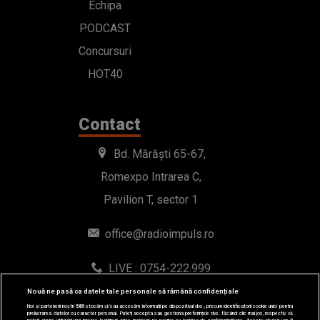
Echipa
PODCAST
Concursuri
HOT40
Contact
Bd. Mărăști 65-67,
Romexpo Intrarea C,
Pavilion T, sector 1
office@radioimpuls.ro
LIVE : 0754-222.999
WhatsApp: 0754-222.999
Nouă ne pasă ca datele tale personale să rămână confidențiale
Noi și partenerii noștri
589
stocăm și/sau accesăm informații pe dispozitivul dvs., precum identificatorii cookie unici pentru
prelucrarea datelor cu caracter personal. Puteți accepta sau gestiona preferințele dvs. făcând clic mai jos, respectiv vă