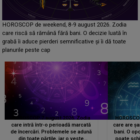
Emanuel a ținut ACEST DETALIU ASCUNS până
acum! În fața Alexandrei, concurentul din Casa Iubirii
face o MĂRTURISIRE NEAȘTEPTATĂ despre mama
sa: "I-am spus și ei în față, eu nu te iubesc pentru
că..."
HOROSCOP 7 august 2026. Zodia
HOROSCOP 
care intră într-o perioadă marcată
care are șa
de încercări. Problemele se adună
bani. O opo
din toate părțile, iar o veste
poate schi