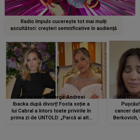
Radio Impuls cucerește tot mai mulți
ascultători: creșteri semnificative în audiență
Cât de bine îi merge Andreei
MĂRTURIA
Ibacka după divorț! Fosta soție a
Pușcău!
lui Cabral a întors toate privirile în
cancer dato
prima zi de UNTOLD: „Parcă ai altă
Berkovich, 
strălucire, emani putere,
accident ru
încredere, siguranță...”
Dacă nu 