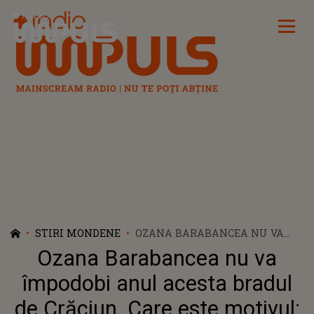
Radio Impuls
STIRI MONDENE
OZANA BARABANCEA NU VA
ÎMPODOBI ANUL ACESTA
Ozana Barabancea nu va
BRADUL DE CRĂCIUN. CARE
ESTE MOTIVUL: „NU SUNT
împodobi anul acesta bradul
FOARTE FERICITĂ, DAR CE SĂ
de Crăciun. Care este motivul:
FAC?”