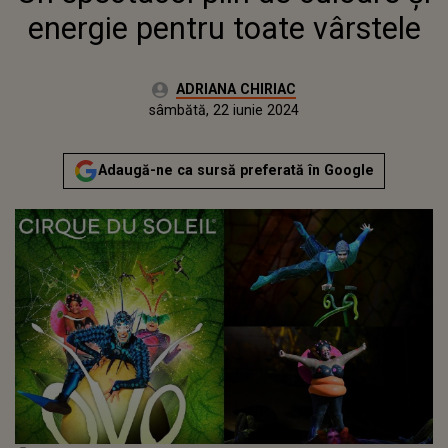
energie pentru toate vârstele
Autor:
ADRIANA CHIRIAC
Publicat:
joi, 22 iunie 2023
Actualizat:
sâmbătă, 22 iunie 2024
Adaugă-ne ca sursă preferată în Google