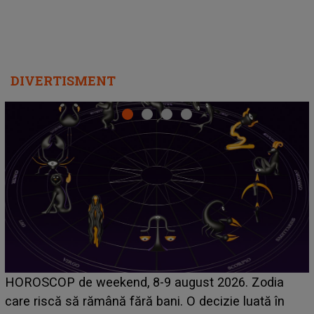
DIVERTISMENT
Emanuel a ținut ACEST DETALIU ASCUNS până
acum! În fața Alexandrei, concurentul din Casa Iubirii