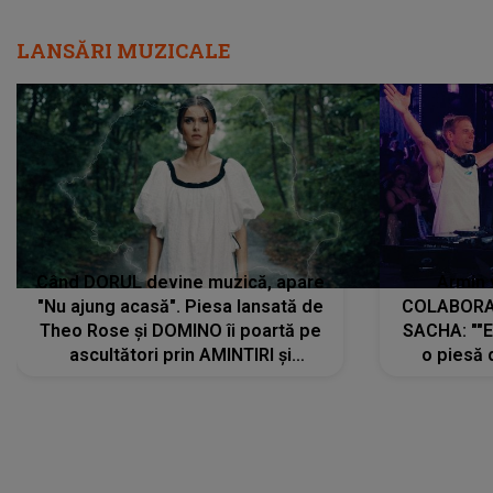
LANSĂRI MUZICALE
Când DORUL devine muzică, apare
Armin 
"Nu ajung acasă". Piesa lansată de
COLABORAR
Theo Rose și DOMINO îi poartă pe
SACHA: ""E
ascultători prin AMINTIRI și
o piesă 
REGĂSIRI, iar drumul emoțiilor
imediat pre
trece prin sufletul publicului:
cu mine șt
"Pentru toți cei care au plecat
păstrăm do
departe ca să le fie mai bine"