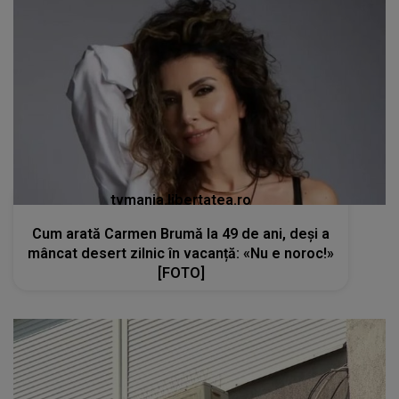
tvmania.libertatea.ro
Cum arată Carmen Brumă la 49 de ani, deși a
mâncat desert zilnic în vacanță: «Nu e noroc!»
[FOTO]