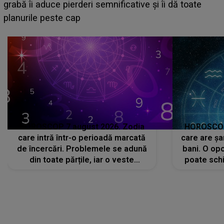
face o MĂRTURISIRE NEAȘTEPTATĂ despre mama
sa: "I-am spus și ei în față, eu nu te iubesc pentru
că..."
HOROSCOP 7 august 2026. Zodia
HOROSCOP 
care intră într-o perioadă marcată
care are șa
de încercări. Problemele se adună
bani. O opo
din toate părțile, iar o veste
poate schi
neașteptată îi dă planurile peste
la
cap