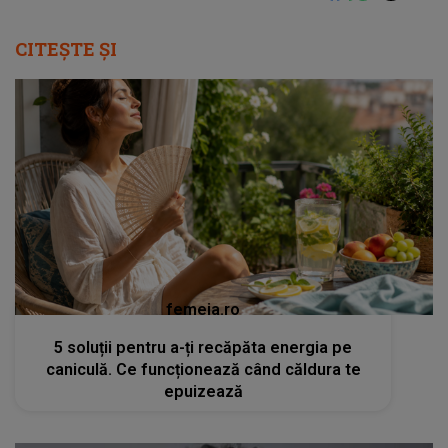
CITEȘTE ȘI
femeia.ro
5 soluții pentru a-ți recăpăta energia pe
caniculă. Ce funcționează când căldura te
epuizează