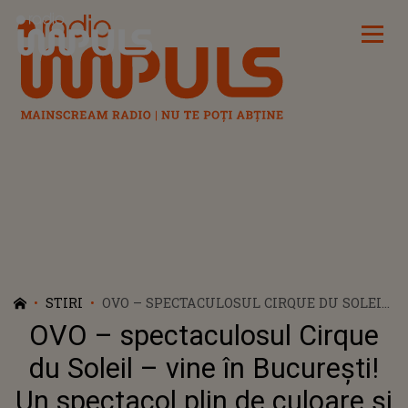
Radio Impuls
STIRI
OVO – SPECTACULOSUL CIRQUE DU SOLEIL
– VINE ÎN BUCUREȘTI! UN SPECTACOL
OVO – spectaculosul Cirque
PLIN DE CULOARE ȘI ENERGIE PENTRU
TOATE VÂRSTELE
du Soleil – vine în București!
Un spectacol plin de culoare și