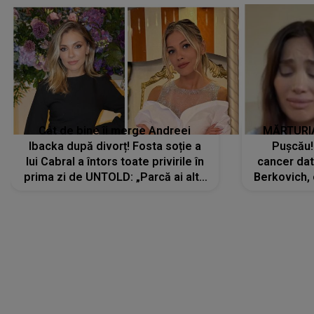
Cât de bine îi merge Andreei
MĂRTURIA
Ibacka după divorț! Fosta soție a
Pușcău!
lui Cabral a întors toate privirile în
cancer dato
prima zi de UNTOLD: „Parcă ai altă
Berkovich, 
strălucire, emani putere,
accident ru
încredere, siguranță...”
Dacă nu 