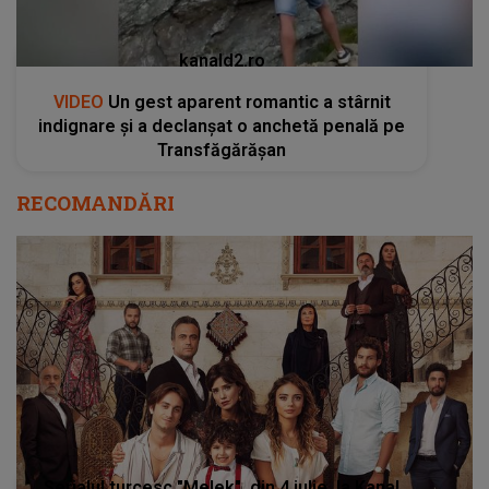
kanald2.ro
VIDEO
Un gest aparent romantic a stârnit
indignare și a declanșat o anchetă penală pe
Transfăgărășan
RECOMANDĂRI
Serialul turcesc "Melek", din 4 iulie, la Kanal