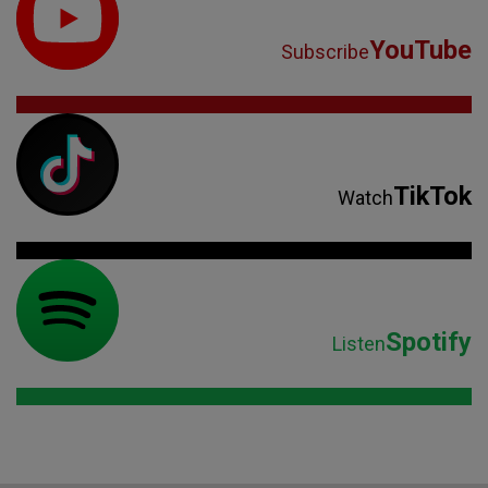
YouTube
Subscribe
TikTok
Watch
Spotify
Listen