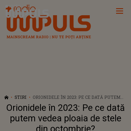
Radio Impuls
STIRI
ORIONIDELE ÎN 2023: PE CE DATĂ PUTEM
VEDEA PLOAIA DE STELE DIN OCTOMBRIE?
Orionidele în 2023: Pe ce dată
putem vedea ploaia de stele
din octombrie?