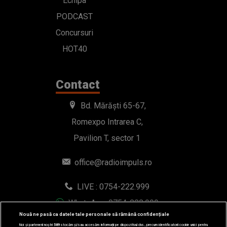
Echipa
PODCAST
Concursuri
HOT40
Contact
Bd. Mărăști 65-67,
Romexpo Intrarea C,
Pavilion T, sector 1
office@radioimpuls.ro
LIVE : 0754-222.999
WhatsApp: 0754-222.999
Nouă ne pasă ca datele tale personale să rămână confidențiale
Noi și partenerii noștri
589
stocăm și/sau accesăm informații pe dispozitivul dvs., precum identificatorii cookie unici pentru