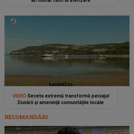
alt militar rănit la aterizare
kanald2.ro
VIDEO
Seceta extremă transformă peisajul
Dunării și amenință comunitățile locale
RECOMANDĂRI