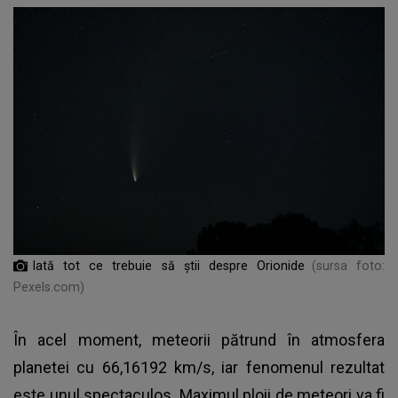
Iată tot ce trebuie să știi despre Orionide
(sursa foto:
Pexels.com)
În acel moment, meteorii pătrund în atmosfera
planetei cu 66,16192 km/s, iar fenomenul rezultat
este unul spectaculos. Maximul ploii de meteori va fi