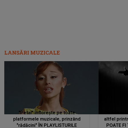
LANSĂRI MUZICALE
"Petal" înflorește pe toate
De această 
platformele muzicale, prinzând
altfel prin
"rădăcini" ÎN PLAYLISTURILE
POATE FI