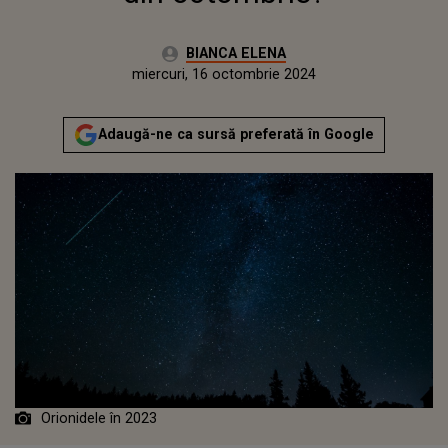
Autor:
BIANCA ELENA
Publicat:
luni, 16 octombrie 2023
Actualizat:
miercuri, 16 octombrie 2024
Adaugă-ne ca sursă preferată în Google
Orionidele în 2023