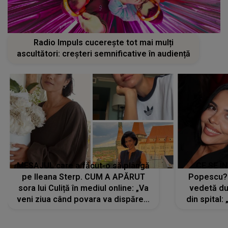
Radio Impuls cucerește tot mai mulți
ascultători: creșteri semnificative în audiență
MESAJUL care a făcut-o să plângă
CE SE Î
pe Ileana Sterp. CUM A APĂRUT
Popescu?
sora lui Culiță în mediul online: „Va
vedetă du
veni ziua când povara va dispărea,
din spital:
iar lacrimile...”