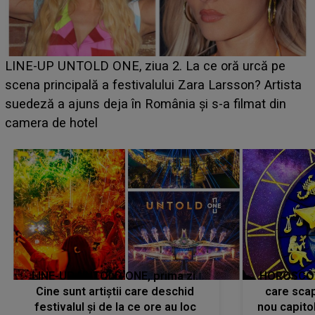
Ce a dezvăluit noua concurentă din "Casa Iubirii" l-a
luat prin surprindere pe Emanuel. CINE ESTE
BĂIATUL VIZAT de Alexandra?! Aflându-se în fața
faptului împlinit, A RECUNOSCUT IMEDIAT: "Am
avut..."
LINE-UP UNTOLD ONE, prima zi.
HOROSCOP 
Cine sunt artiștii care deschid
care scap
festivalul și de la ce ore au loc
nou capitol