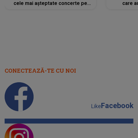
cele mai așteptate concerte pe
care a
scena principală?
perioadă 
CONECTEAZĂ-TE CU NOI
Facebook
Like