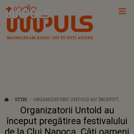
Radio Impuls
STIRI
ORGANIZATORII UNTOLD AU ÎNCEPUT
PREGĂTIREA FESTIVALULUI DE LA CLUJ
Organizatorii Untold au
NAPOCA. CÂȚI OAMENI LUCREAZĂ
PENTRU PRODUCȚIA FESTIVALULUI?!
început pregătirea festivalului
de la Cluj Napoca. Câți oameni