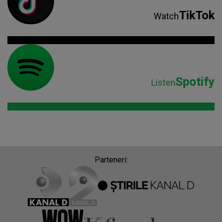
TikTok
Watch
Spotify
Listen
Parteneri: