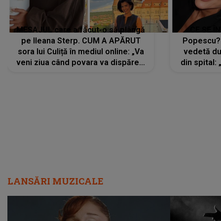
MESAJUL care a făcut-o să plângă
CE SE Î
pe Ileana Sterp. CUM A APĂRUT
Popescu?
sora lui Culiță în mediul online: „Va
vedetă du
veni ziua când povara va dispărea,
din spital:
iar lacrimile...”
LANSĂRI MUZICALE