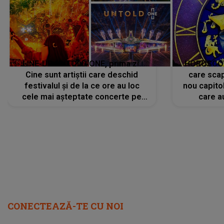
LINE-UP UNTOLD ONE, prima zi.
HOROSCOP 
Cine sunt artiștii care deschid
care scap
festivalul și de la ce ore au loc
nou capitol
cele mai așteptate concerte pe
care a
scena principală?
perioadă 
CONECTEAZĂ-TE CU NOI