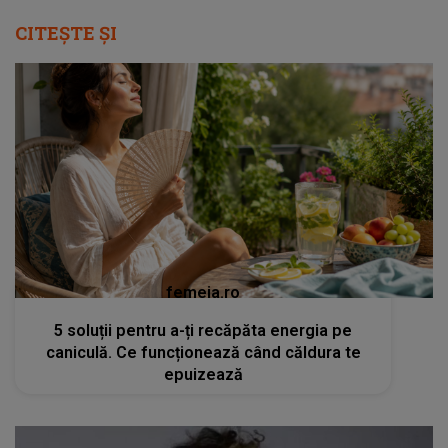
CITEȘTE ȘI
femeia.ro
5 soluții pentru a-ți recăpăta energia pe
caniculă. Ce funcționează când căldura te
epuizează