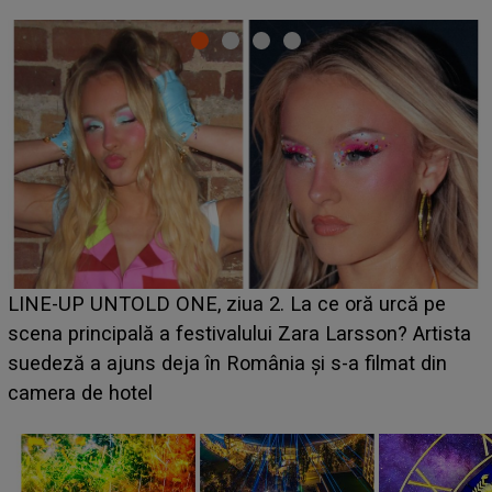
Ce a dezvăluit noua concurentă din "Casa Iubi
urcă pe
luat prin surprindere pe Emanuel. CINE EST
on? Artista
BĂIATUL VIZAT de Alexandra?! Aflându-se î
lmat din
faptului împlinit, A RECUNOSCUT IMEDIAT:
avut..."