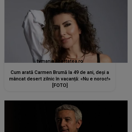
tvmania.libertatea.ro
Cum arată Carmen Brumă la 49 de ani, deși a
mâncat desert zilnic în vacanță: «Nu e noroc!»
[FOTO]