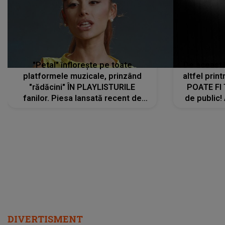
"Petal" înflorește pe toate
De această 
platformele muzicale, prinzând
altfel prin
"rădăcini" ÎN PLAYLISTURILE
POATE FI
fanilor. Piesa lansată recent de
de public!
Ariana Grande îi face pe
a lansat V
ascultători SĂ O ASCULTE PE
REPEAT
DIVERTISMENT