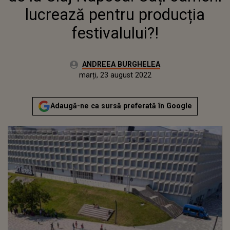
lucrează pentru producția
festivalului?!
Autor:
ANDREEA BURGHELEA
Publicat:
luni, 23 august 2021
Actualizat:
marți, 23 august 2022
Adaugă-ne ca sursă preferată în Google