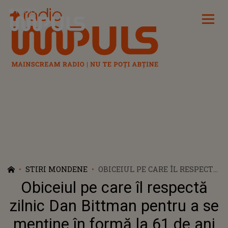
Radio Impuls
STIRI MONDENE
OBICEIUL PE CARE ÎL RESPECTĂ
ZILNIC DAN BITTMAN PENTRU
Obiceiul pe care îl respectă
A SE MENȚINE ÎN FORMĂ LA 61
DE ANI
zilnic Dan Bittman pentru a se
menține în formă la 61 de ani