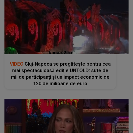
kanald2.ro
VIDEO
Cluj-Napoca se pregătește pentru cea
mai spectaculoasă ediție UNTOLD: sute de
mii de participanți și un impact economic de
120 de milioane de euro