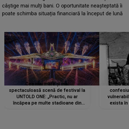
care deschid festivalul și de la ce ore au loc cele mai
așteptate concerte pe scena principală?
Cea mai mare și mai
Charli xc
spectaculoasă scenă de festival la
confesiu
UNTOLD ONE: „Practic, nu ar
vulnerabil
încăpea pe multe stadioane din
exista în
lume”. Evenimentul începe joi, 6
august 2026