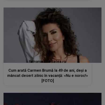
tvmania.libertatea.ro
Cum arată Carmen Brumă la 49 de ani, deși a
mâncat desert zilnic în vacanță: «Nu e noroc!»
[FOTO]