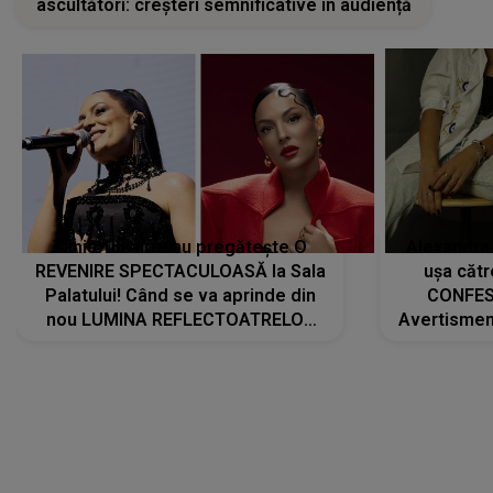
ascultători: creșteri semnificative în audiență
Tania Turtureanu pregătește O
Alexandra
REVENIRE SPECTACULOASĂ la Sala
ușa cătr
Palatului! Când se va aprinde din
CONFES
nou LUMINA REFLECTOATRELOR
Avertismentu
pentru artistă: " Vor fi multe
rămas ÎNT
cântece noi, în premieră. Cântece
au format-
care abia acum învață să respire"
"Am f