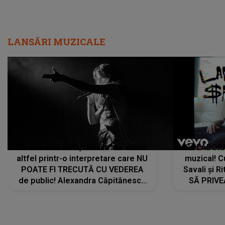
LANSĂRI MUZICALE
De această dată, "Dilaila" se simte
COLABORAR
altfel printr-o interpretare care NU
muzical! C
POATE FI TRECUTĂ CU VEDEREA
Savali și Ri
de public! Alexandra Căpitănescu
SĂ PRIV
a lansat VERSIUNEA LIVE a piesei