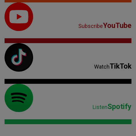
YouTube
Subscribe
TikTok
Watch
Spotify
Listen