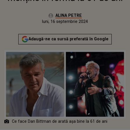
Autor:
ALINA PETRE
Publicat:
sâmbătă, 16 septembrie 2023
Actualizat:
luni, 16 septembrie 2024
Adaugă-ne ca sursă preferată în Google
Ce face Dan Bittman de arată așa bine la 61 de ani