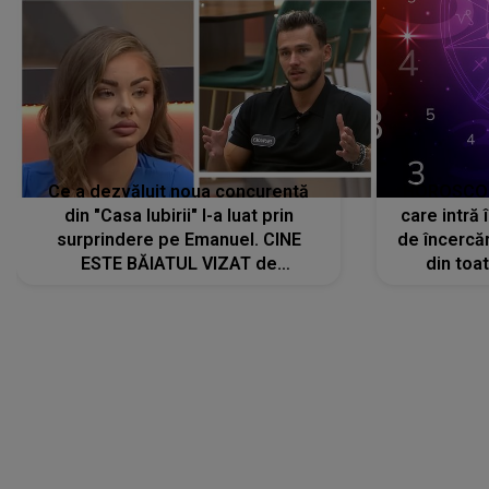
Ce a dezvăluit noua concurentă
HOROSCOP 
din "Casa Iubirii" l-a luat prin
care intră
surprindere pe Emanuel. CINE
de încercă
ESTE BĂIATUL VIZAT de
din toat
Alexandra?! Aflându-se în fața
neașteptat
faptului împlinit, A RECUNOSCUT
IMEDIAT: "Am avut..."