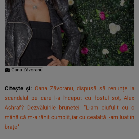
Oana Zăvoranu
Citește și:
Oana Zăvoranu, dispusă să renunțe la
scandalul pe care l-a început cu fostul soț, Alex
Ashraf? Dezvăluirile brunetei: "L-am ciufulit cu o
mână că m-a rănit cumplit, iar cu cealaltă l-am luat în
brațe"