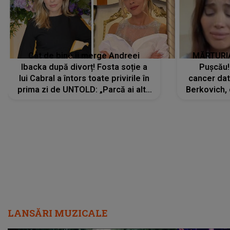
Cât de bine îi merge Andreei
MĂRTURIA
Ibacka după divorț! Fosta soție a
Pușcău!
lui Cabral a întors toate privirile în
cancer dato
prima zi de UNTOLD: „Parcă ai altă
Berkovich, 
strălucire, emani putere,
accident ru
încredere, siguranță...”
Dacă nu 
LANSĂRI MUZICALE