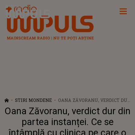
Radio Impuls
STIRI MONDENE
OANA ZĂVORANU, VERDICT DUR
DIN PARTEA INSTANȚEI. CE SE
Oana Zăvoranu, verdict dur din
ÎNTÂMPLĂ CU CLINICA PE CARE
O DEȚINE
partea instanței. Ce se
întâmplă cu clinica pe care o