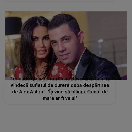
facă asemenea gest în plin divorț
Perioadă grea pentru Oana Zăvoranu. Cum își
vindecă sufletul de durere după despărțirea
de Alex Ashraf: "Îți vine să plângi. Oricât de
mare ar fi valul"