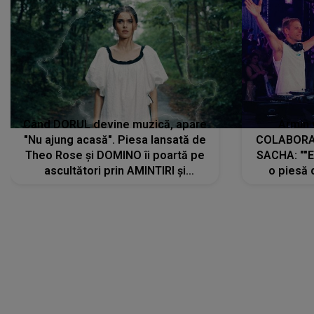
Când DORUL devine muzică, apare
Armin 
"Nu ajung acasă". Piesa lansată de
COLABORAR
Theo Rose și DOMINO îi poartă pe
SACHA: ""E
ascultători prin AMINTIRI și
o piesă 
REGĂSIRI, iar drumul emoțiilor
imediat pre
trece prin sufletul publicului:
cu mine șt
"Pentru toți cei care au plecat
păstrăm do
departe ca să le fie mai bine"