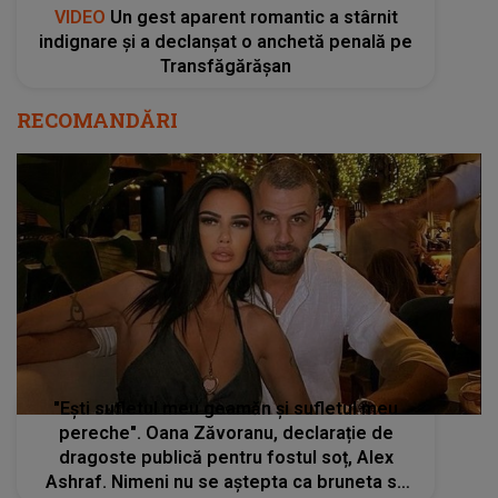
VIDEO
Un gest aparent romantic a stârnit
indignare și a declanșat o anchetă penală pe
Transfăgărășan
RECOMANDĂRI
"Ești sufletul meu geamăn și sufletul meu
pereche". Oana Zăvoranu, declarație de
dragoste publică pentru fostul soț, Alex
Ashraf. Nimeni nu se aștepta ca bruneta să