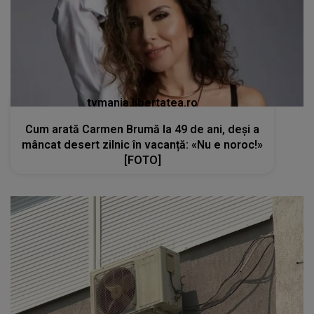
tvmania.libertatea.ro
Cum arată Carmen Brumă la 49 de ani, deși a
mâncat desert zilnic în vacanță: «Nu e noroc!»
[FOTO]