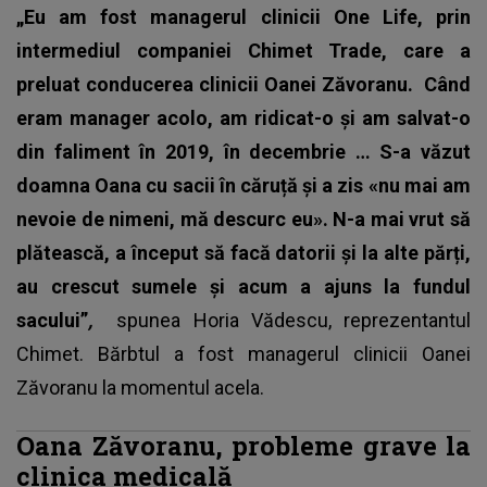
„Eu am fost managerul clinicii One Life, prin
intermediul companiei Chimet Trade, care a
preluat conducerea clinicii Oanei Zăvoranu.
Când
eram manager acolo, am ridicat-o și am salvat-o
din faliment în 2019, în decembrie … S-a văzut
doamna Oana cu sacii în căruță și a zis «nu mai am
nevoie de nimeni, mă descurc eu». N-a mai vrut să
plătească, a început să facă datorii și la alte părți,
au crescut sumele și acum a ajuns la fundul
sacului”
,
spunea Horia Vădescu, reprezentantul
Chimet. Bărbtul a fost managerul clinicii Oanei
Zăvoranu la momentul acela.
Oana Zăvoranu, probleme grave la
clinica medicală