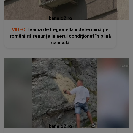
kanald2.ro
VIDEO
Teama de Legionella îi determină pe
români să renunțe la aerul condiționat în plină
caniculă
kanald2.ro