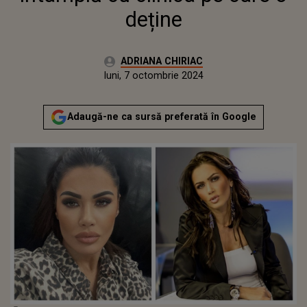
deține
Autor:
ADRIANA CHIRIAC
Publicat:
duminică, 8 octombrie 2023
Actualizat:
luni, 7 octombrie 2024
Adaugă-ne ca sursă preferată în Google