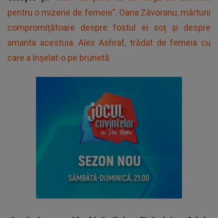
pentru o mizerie de femeie". Oana Zăvoranu, mărturii
compromițătoare despre fostul ei soț și despre
amanta acestuia. Alex Ashraf, trădat de femeia cu
care a înșelat-o pe brunetă