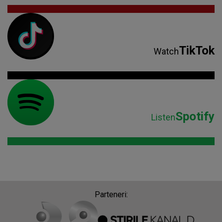
TikTok
Watch
Spotify
Listen
Parteneri: