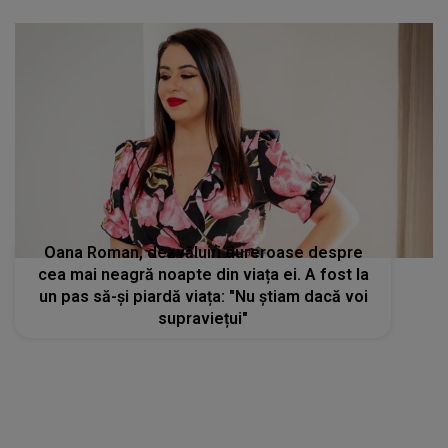
Oana Roman, dezvăluiri dureroase despre
cea mai neagră noapte din viața ei. A fost la
un pas să-și piardă viața: "Nu știam dacă voi
supraviețui"