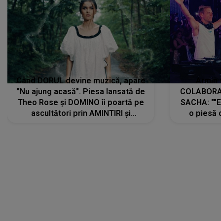
Când DORUL devine muzică, apare
Armin 
"Nu ajung acasă". Piesa lansată de
COLABORAR
Theo Rose și DOMINO îi poartă pe
SACHA: ""E
ascultători prin AMINTIRI și
o piesă 
REGĂSIRI, iar drumul emoțiilor
imediat pre
trece prin sufletul publicului:
cu mine șt
"Pentru toți cei care au plecat
păstrăm do
departe ca să le fie mai bine"