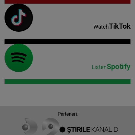
TikTok
Watch
Spotify
Listen
Parteneri: