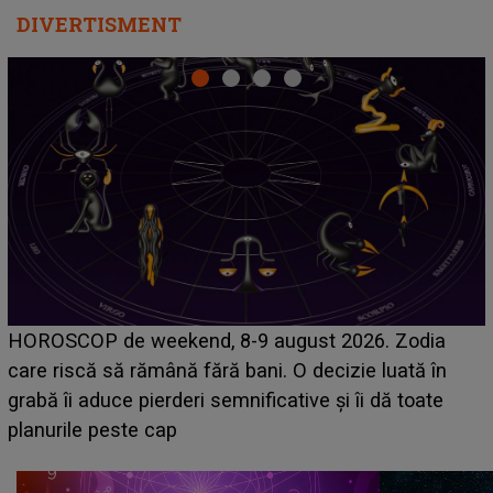
DIVERTISMENT
Emanuel a ținut ACEST DETALIU ASCUNS până
acum! În fața Alexandrei, concurentul din Casa Iubirii
face o MĂRTURISIRE NEAȘTEPTATĂ despre mama
sa: "I-am spus și ei în față, eu nu te iubesc pentru
că..."