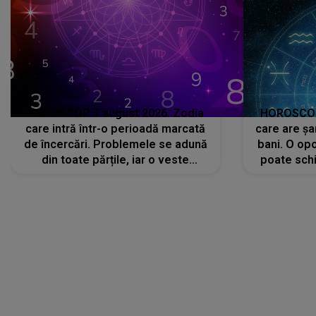
HOROSCOP 7 august 2026. Zodia
HOROSCOP 
care intră într-o perioadă marcată
care are șa
de încercări. Problemele se adună
bani. O opo
din toate părțile, iar o veste
poate schi
neașteptată îi dă planurile peste
la
cap