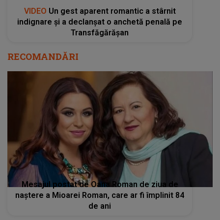
VIDEO
Un gest aparent romantic a stârnit
indignare și a declanșat o anchetă penală pe
Transfăgărășan
RECOMANDĂRI
Mesajul postat de Oana Roman de ziua de
naștere a Mioarei Roman, care ar fi împlinit 84
de ani