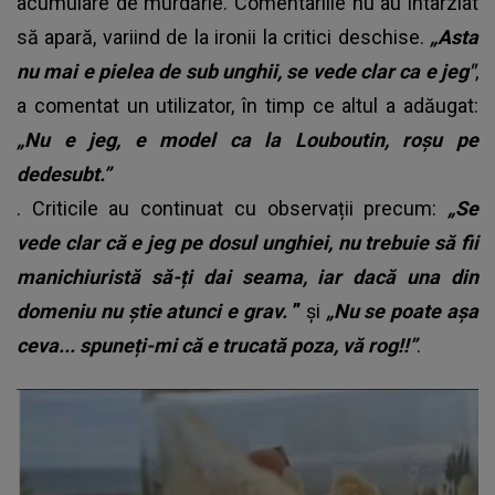
acumulare de murdărie. Comentariile nu au întârziat
să apară, variind de la ironii la critici deschise.
„Asta
nu mai e pielea de sub unghii, se vede clar ca e jeg
"
,
a comentat un utilizator, în timp ce altul a adăugat:
„Nu e jeg, e model ca la Louboutin, roșu pe
dedesubt.”
. Criticile au continuat cu observații precum:
„Se
vede clar că e jeg pe dosul unghiei, nu trebuie să fii
manichiuristă să-ți dai seama, iar dacă una din
domeniu nu știe atunci e grav.
”
și
„Nu se poate așa
ceva... spuneți-mi că e trucată poza, vă rog!!”
.