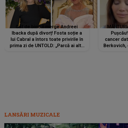
Cât de bine îi merge Andreei
MĂRTURIA
Ibacka după divorț! Fosta soție a
Pușcău!
lui Cabral a întors toate privirile în
cancer dato
prima zi de UNTOLD: „Parcă ai altă
Berkovich, 
strălucire, emani putere,
accident ru
încredere, siguranță...”
Dacă nu 
LANSĂRI MUZICALE