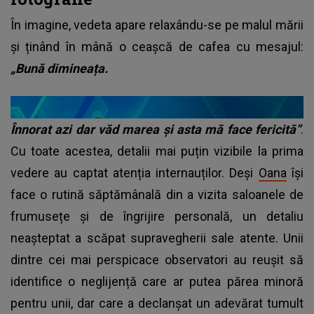
În imagine, vedeta apare relaxându-se pe malul mării
și ținând în mână o ceașcă de cafea cu mesajul:
„Bună dimineața.
Înnorat azi dar văd marea și asta mă face fericită”
.
Cu toate acestea, detalii mai puțin vizibile la prima
vedere au captat atenția internauților. Deși
Oana
își
face o rutină săptămânală din a vizita saloanele de
frumusețe și de îngrijire personală, un detaliu
neașteptat a scăpat supravegherii sale atente. Unii
dintre cei mai perspicace observatori au reușit să
identifice o neglijență care ar putea părea minoră
pentru unii, dar care a declanșat un adevărat tumult