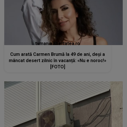
tvmania.libertatea.ro
Cum arată Carmen Brumă la 49 de ani, deși a
mâncat desert zilnic în vacanță: «Nu e noroc!»
[FOTO]