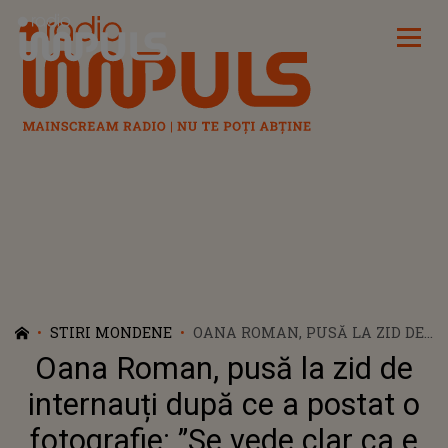
Radio Impuls
STIRI MONDENE
OANA ROMAN, PUSĂ LA ZID DE
INTERNAUȚI DUPĂ CE A
Oana Roman, pusă la zid de
POSTAT O FOTOGRAFIE: ”SE VEDE
CLAR CA E JEG"
internauți după ce a postat o
fotografie: ”Se vede clar ca e