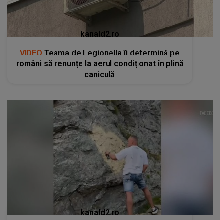
kanald2.ro
VIDEO
Teama de Legionella îi determină pe
români să renunțe la aerul condiționat în plină
caniculă
kanald2.ro