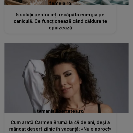
femeia.ro
5 soluții pentru a-ți recăpăta energia pe
caniculă. Ce funcționează când căldura te
epuizează
tvmania.libertatea.ro
Cum arată Carmen Brumă la 49 de ani, deși a
mâncat desert zilnic în vacanță: «Nu e noroc!»