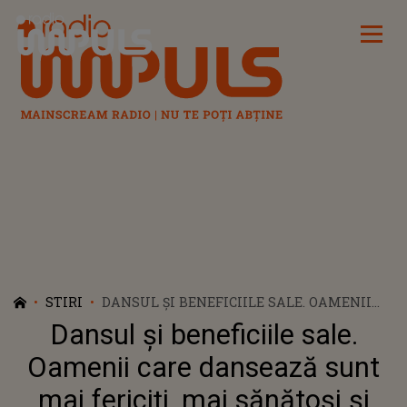
Radio Impuls
STIRI
DANSUL ȘI BENEFICIILE SALE. OAMENII
CARE DANSEAZĂ SUNT MAI FERICIȚI, MAI
Dansul și beneficiile sale.
SĂNĂTOȘI ȘI MAI INTELIGENȚI.
Oamenii care dansează sunt
mai fericiți, mai sănătoși și