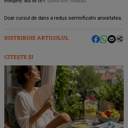
inteligenți. Iată de ce?!
(sursa foto: PixaBay)
Doar cursul de dans a redus semnificativ anxietatea.
DISTRIBUIE ARTICOLUL
CITEȘTE ȘI