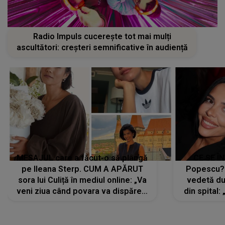
Radio Impuls cucerește tot mai mulți
ascultători: creșteri semnificative în audiență
MESAJUL care a făcut-o să plângă
CE SE Î
pe Ileana Sterp. CUM A APĂRUT
Popescu?
sora lui Culiță în mediul online: „Va
vedetă du
veni ziua când povara va dispărea,
din spital:
iar lacrimile...”