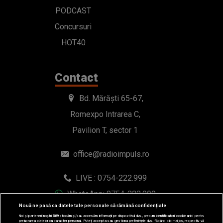
PODCAST
Concursuri
HOT40
Contact
Bd. Mărăști 65-67,
Romexpo Intrarea C,
Pavilion T, sector 1
office@radioimpuls.ro
LIVE : 0754-222.999
WhatsApp: 0754-222.999
Nouă ne pasă ca datele tale personale să rămână confidențiale
Noi și partenerii noștri
589
stocăm și/sau accesăm informații pe dispozitivul dvs., precum identificatorii cookie unici pentru
prelucrarea datelor cu caracter personal. Puteți accepta sau gestiona preferințele dvs. făcând clic mai jos, respectiv vă