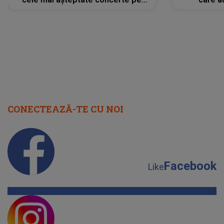
scena principală?
perioadă 
CONECTEAZĂ-TE CU NOI
Facebook
Like