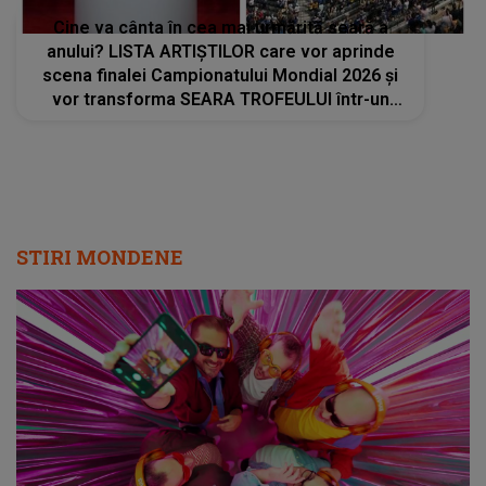
Cine va cânta în cea mai urmărită seară a
anului? LISTA ARTIȘTILOR care vor aprinde
scena finalei Campionatului Mondial 2026 și
vor transforma SEARA TROFEULUI într-un
show de neuitat: "Ceremonia de închidere va
încheia..."
STIRI MONDENE