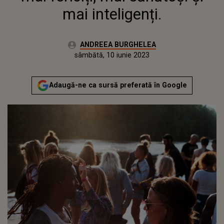
mai inteligenți.
Autor:
ANDREEA BURGHELEA
Publicat:
vineri, 10 iunie 2022
Actualizat:
sâmbătă, 10 iunie 2023
Adaugă-ne ca sursă preferată în Google