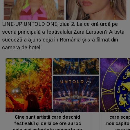
Ce a dezvăluit noua concurentă din "Casa Iubirii" l-a
luat prin surprindere pe Emanuel. CINE ESTE
BĂIATUL VIZAT de Alexandra?! Aflându-se în fața
faptului împlinit, A RECUNOSCUT IMEDIAT: "Am
avut..."
LINE-UP UNTOLD ONE, prima zi.
HOROSCOP 
Cine sunt artiștii care deschid
care scap
festivalul și de la ce ore au loc
nou capitol
cele mai așteptate concerte pe
care a