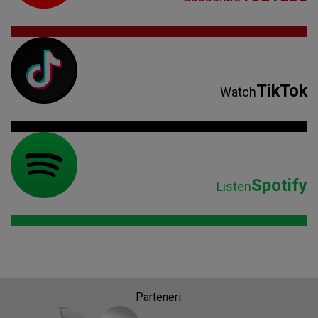
Spotify
Listen
Parteneri: