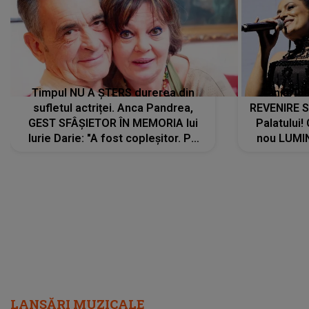
Iurie Darie: "A fost copleșitor. Pe
nou LUMI
măsură ce trece timpul parcă..."
pentru a
cântece no
care abia 
LANSĂRI MUZICALE