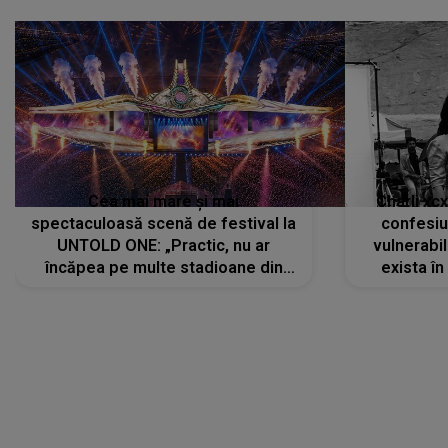
Cea mai mare și mai
Charli xc
spectaculoasă scenă de festival la
confesiu
UNTOLD ONE: „Practic, nu ar
vulnerabil
încăpea pe multe stadioane din
exista în
lume”. Evenimentul începe joi, 6
august 2026
CONECTEAZĂ-TE CU NOI
Facebook
Like