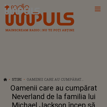
Radio Impuls
STIRI
OAMENII CARE AU CUMPĂRAT
NEVERLAND DE LA FAMILIA LUI MICHAEL
Oamenii care au cumpărat
JACKSON ÎNCEP SĂ VÂNDĂ ”BUCĂȚI” DIN
FOSTA REȘEDINȚĂ A ARTISTULUI
Neverland de la familia lui
Michael Jackson încep să