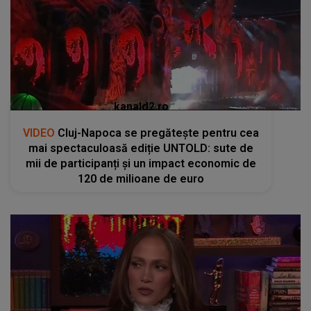
VIDEO
Cluj-Napoca se pregătește pentru cea
mai spectaculoasă ediție UNTOLD: sute de
mii de participanți și un impact economic de
120 de milioane de euro
kanald2.ro
VIDEO
Jennifer Lopez își ia rămas bun de la
gemenii săi cu o vacanță emoționantă în Italia
înainte de facultate