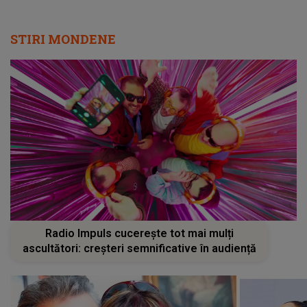
Radio Impuls cucerește tot mai mulți
ascultători: creșteri semnificative în audiență
Timpul NU A ȘTERS durerea din
Tania Tu
sufletul actriței. Anca Pandrea,
REVENIRE 
GEST SFÂȘIETOR ÎN MEMORIA lui
Palatului!