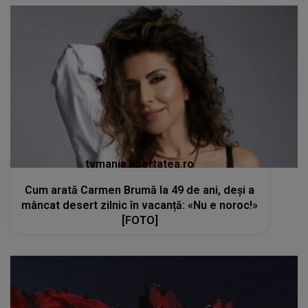
tvmania.libertatea.ro
Cum arată Carmen Brumă la 49 de ani, deși a
mâncat desert zilnic în vacanță: «Nu e noroc!»
[FOTO]
kanald2.ro