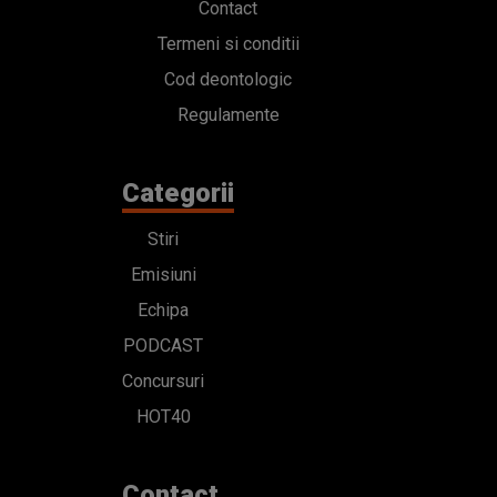
Stiri
Emisiuni
Echipa
PODCAST
Concursuri
HOT40
Contact
Bd. Mărăști 65-67,
Romexpo Intrarea C,
Pavilion T, sector 1
office@radioimpuls.ro