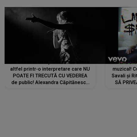
De această dată, "Dilaila" se simte
COLABORAR
altfel printr-o interpretare care NU
muzical! C
POATE FI TRECUTĂ CU VEDEREA
Savali și Ri
de public! Alexandra Căpitănescu
SĂ PRIV
a lansat VERSIUNEA LIVE a piesei
DIVERTISMENT