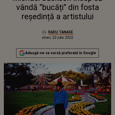
vândă ”bucăți” din fosta
reședință a artistului
Autor:
RADU TANASE
Publicat:
luni, 19 aprilie 2021
Actualizat:
vineri, 22 iulie 2022
Adaugă-ne ca sursă preferată în Google