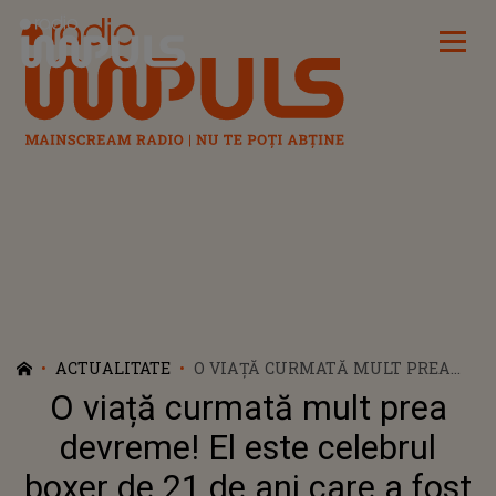
Radio Impuls
ACTUALITATE
O VIAȚĂ CURMATĂ MULT PREA
DEVREME! EL ESTE CELEBRUL
O viață curmată mult prea
BOXER DE 21 DE ANI CARE A FOST
GĂSIT MORT PE MARGINEA
devreme! El este celebrul
DRUMULUI. TRUPUL
boxer de 21 de ani care a fost
NEÎNSUFLEȚIT ERA ÎNFĂȘURAT