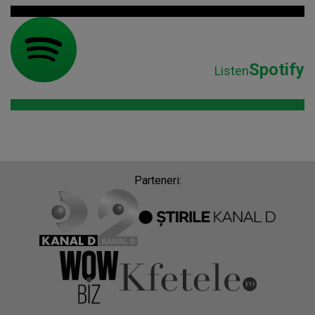
Spotify
Listen
Parteneri: