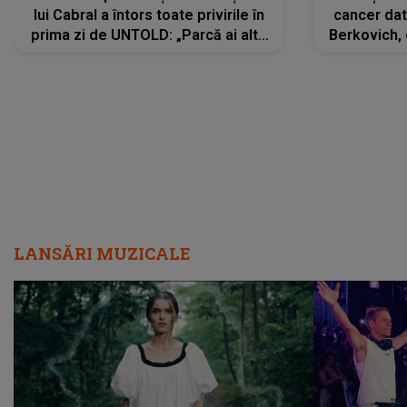
lui Cabral a întors toate privirile în
cancer dato
prima zi de UNTOLD: „Parcă ai altă
Berkovich, 
strălucire, emani putere,
accident ru
încredere, siguranță...”
Dacă nu 
LANSĂRI MUZICALE