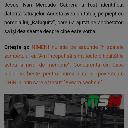
Jesus Ivan Mercado Cabrera a fost identificat
datorită tatuajelor. Acesta avea un tatuaj pe piept cu
porecla lui, „Rafaguita”, care i-a ajutat pe anchetatori
să își dea seama despre cine este vorba.
Citește și:
NIMENI nu știa ce ascunde în spatele
zâmbetului ei: "Am început să simt toate dificultățile
astea la nivel de memorie". Concurenta din Casa
Iubirii vorbește pentru prima dată și povestește
CHINUL prin care a trecut: "Aveam sechele"