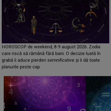
Emanuel a ținut ACEST DETALIU ASCUNS până
acum! În fața Alexandrei, concurentul din Casa Iubirii
face o MĂRTURISIRE NEAȘTEPTATĂ despre mama
sa: "I-am spus și ei în față, eu nu te iubesc pentru
că..."