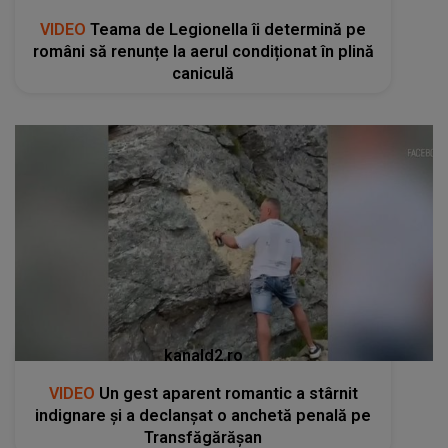
VIDEO
Teama de Legionella îi determină pe
români să renunțe la aerul condiționat în plină
caniculă
kanald2.ro
VIDEO
Un gest aparent romantic a stârnit
indignare și a declanșat o anchetă penală pe
Transfăgărășan