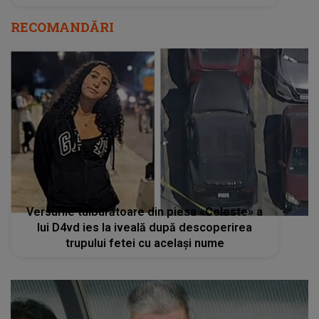
RECOMANDĂRI
Versurile tulburătoare din piesa «Celeste» a
lui D4vd ies la iveală după descoperirea
trupului fetei cu același nume