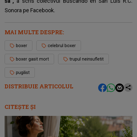
sa”,
a scris colectivul Buscando en San Luis R.C.
Sonora pe Facebook.
MAI MULTE DESPRE:
boxer
celebrul boxer
boxer gasit mort
trupul neinsufletit
pugilist
DISTRIBUIE ARTICOLUL
CITEȘTE ȘI