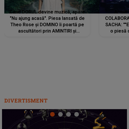
Când DORUL devine muzică, apare
Armin 
"Nu ajung acasă". Piesa lansată de
COLABORAR
Theo Rose și DOMINO îi poartă pe
SACHA: ""E
ascultători prin AMINTIRI și
o piesă 
REGĂSIRI, iar drumul emoțiilor
imediat pre
trece prin sufletul publicului:
cu mine șt
"Pentru toți cei care au plecat
păstrăm do
departe ca să le fie mai bine"
DIVERTISMENT