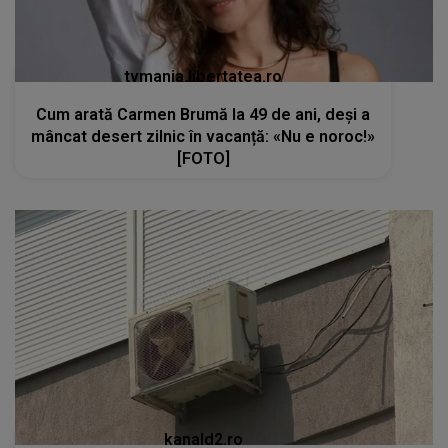
tvmania.libertatea.ro
Cum arată Carmen Brumă la 49 de ani, deși a
mâncat desert zilnic în vacanță: «Nu e noroc!»
[FOTO]
kanald2.ro