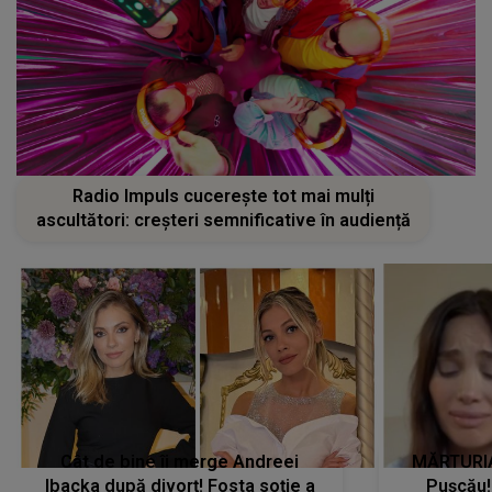
Radio Impuls cucerește tot mai mulți
ascultători: creșteri semnificative în audiență
Cât de bine îi merge Andreei
MĂRTURIA
Ibacka după divorț! Fosta soție a
Pușcău!