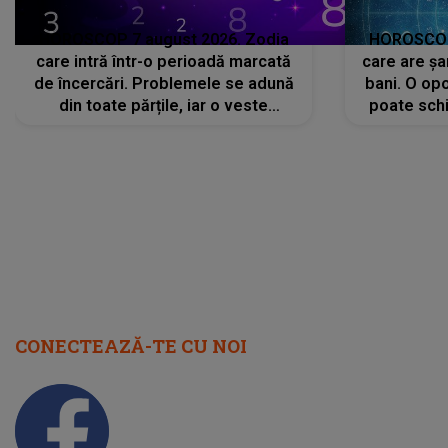
HOROSCOP 7 august 2026. Zodia
HOROSCOP 
care intră într-o perioadă marcată
care are șa
de încercări. Problemele se adună
bani. O opo
din toate părțile, iar o veste
poate schi
neașteptată îi dă planurile peste
la
cap
CONECTEAZĂ-TE CU NOI