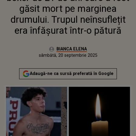
ÎNTR-O PĂTURĂ
găsit mort pe marginea
drumului. Trupul neînsuflețit
era înfășurat într-o pătură
Autor:
BIANCA ELENA
Publicat:
sâmbătă, 20 septembrie 2025
Adaugă-ne ca sursă preferată în Google