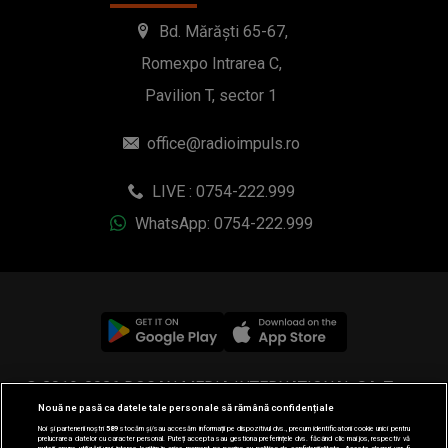
LIVE : 0754-222.999
WhatsApp: 0754-222.999
© 2019-2026 DOGAN MEDIA INTERNATIONAL SA, Toate
drepturile rezervate.
Nouă ne pasă ca datele tale personale să rămână confidențiale
Noi și partenerii noștri
589
stocăm și/sau accesăm informații pe dispozitivul dvs., precum identificatorii cookie unici pentru
prelucrarea datelor cu caracter personal. Puteți accepta sau gestiona preferințele dvs. făcând clic mai jos, respectiv vă