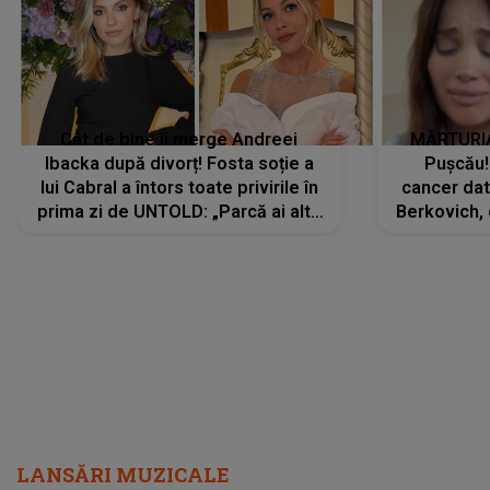
prima zi de UNTOLD: „Parcă ai altă
Berkovich, 
strălucire, emani putere,
accident ru
încredere, siguranță...”
Dacă nu 
LANSĂRI MUZICALE