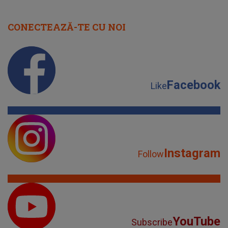
Instagram
Follow
YouTube
Subscribe
TikTok
Watch