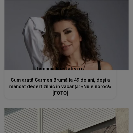
tvmania.libertatea.ro
Cum arată Carmen Brumă la 49 de ani, deși a
mâncat desert zilnic în vacanță: «Nu e noroc!»
[FOTO]
kanald2.ro