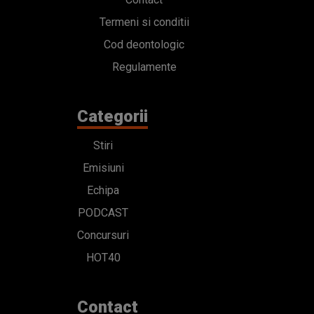
Stiri
Emisiuni
Echipa
PODCAST
Concursuri
HOT40
Contact
Bd. Mărăști 65-67,
Romexpo Intrarea C,
Pavilion T, sector 1
office@radioimpuls.ro