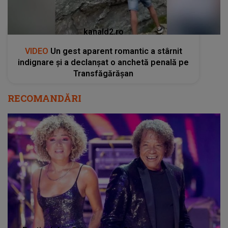
RECOMANDĂRI
Exoticul duo Ottawan pregătește un super
show la We Love Music Festival: „Vă iubesc
și vă aștept la festival!”