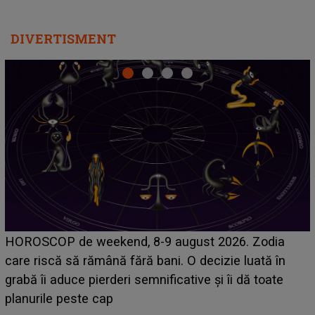
Emanuel a ținut ACEST DETALIU ASCUNS până
acum! În fața Alexandrei, concurentul din Casa Iubirii
face o MĂRTURISIRE NEAȘTEPTATĂ despre mama
sa: "I-am spus și ei în față, eu nu te iubesc pentru
că..."