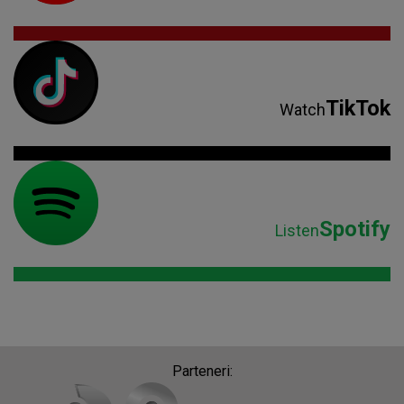
Spotify
Listen
Parteneri: