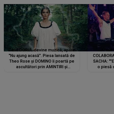
Când DORUL devine muzică, apare
Armin 
"Nu ajung acasă". Piesa lansată de
COLABORAR
Theo Rose și DOMINO îi poartă pe
SACHA: ""E
ascultători prin AMINTIRI și
o piesă 
REGĂSIRI, iar drumul emoțiilor
imediat pre
trece prin sufletul publicului:
cu mine șt
"Pentru toți cei care au plecat
păstrăm do
departe ca să le fie mai bine"
DIVERTISMENT