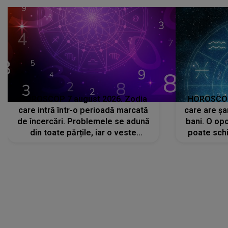
HOROSCOP 7 august 2026. Zodia
HOROSCOP 
care intră într-o perioadă marcată
care are șa
de încercări. Problemele se adună
bani. O opo
din toate părțile, iar o veste
poate schi
neașteptată îi dă planurile peste
la
cap
CONECTEAZĂ-TE CU NOI
Facebook
Like