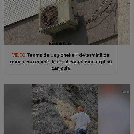
VIDEO
Teama de Legionella îi determină pe
români să renunțe la aerul condiționat în plină
caniculă
kanald2.ro
VIDEO
Un gest aparent romantic a stârnit
indignare și a declanșat o anchetă penală pe
Transfăgărășan