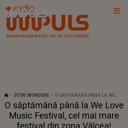
Radio Impuls
STIRI MONDENE
O SĂPTĂMÂNĂ PÂNĂ LA WE
LOVE MUSIC FESTIVAL, CEL MAI
O săptămână până la We Love
MARE FESTIVAL DIN ZONA
VÂLCEA! PROGRAM ȘI
Music Festival, cel mai mare
INFORMAȚII ACCES FESTIVAL!
festival din zona Vâlcea!