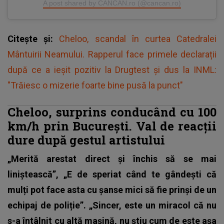
A post shared by CANCAN.ro (@cancan.ro)
Citește și:
Cheloo, scandal în curtea Catedralei
Mântuirii Neamului. Rapperul face primele declarații
după ce a ieşit pozitiv la Drugtest și dus la INML:
"Trăiesc o mizerie foarte bine pusă la punct"
Cheloo, surprins conducând cu 100
km/h prin București. Val de reacții
dure după gestul artistului
„Merită arestat direct și închis să se mai
liniștească”, „E de speriat când te gândești că
mulți pot face asta cu șanse mici să fie prinși de un
echipaj de poliție”. „Sincer, este un miracol că nu
s-a întâlnit cu altă mașină, nu știu cum de este așa