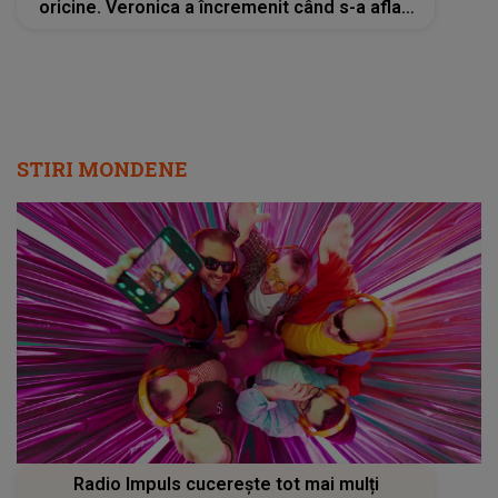
oricine. Veronica a încremenit când s-a aflat.
Cum a dat-o de gol Kira și ce nu s-a văzut la
TV? Ce a urmat e de necrezut
STIRI MONDENE
Radio Impuls cucerește tot mai mulți