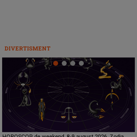
departe ca să le fie mai bine"
DIVERTISMENT
Emanuel a ținut ACEST DETALIU ASCUNS până