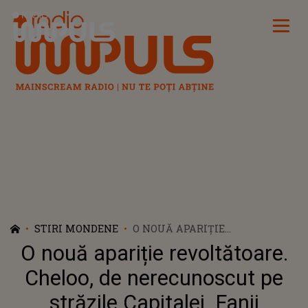
Radio Impuls
STIRI MONDENE
O NOUĂ APARIȚIE
REVOLTĂTOARE. CHELOO, DE
O nouă apariție revoltătoare.
NERECUNOSCUT PE STRĂZILE
CAPITALEI. FANII ARTISTULUI
Cheloo, de nerecunoscut pe
NU-I MAI IARTĂ NIMIC: "E DE
străzile Capitalei. Fanii
SPERIAT. MERITĂ ARESTAT