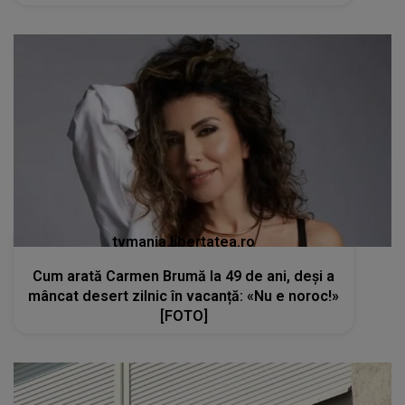
tvmania.libertatea.ro
Cum arată Carmen Brumă la 49 de ani, deși a
mâncat desert zilnic în vacanță: «Nu e noroc!»
[FOTO]