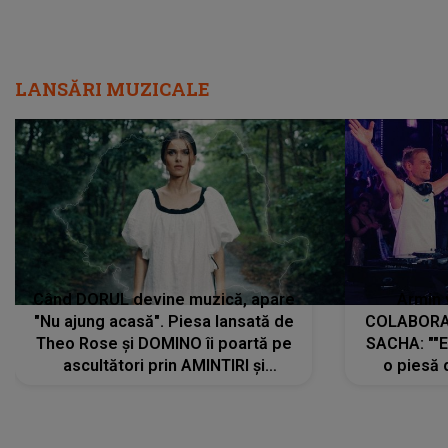
LANSĂRI MUZICALE
Când DORUL devine muzică, apare
Armin 
"Nu ajung acasă". Piesa lansată de
COLABORAR
Theo Rose și DOMINO îi poartă pe
SACHA: ""E
ascultători prin AMINTIRI și
o piesă 
REGĂSIRI, iar drumul emoțiilor
imediat pre
trece prin sufletul publicului:
cu mine șt
"Pentru toți cei care au plecat
păstrăm do