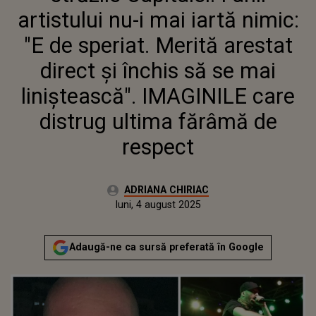
DIRECT ȘI ÎNCHIS SĂ SE MAI
artistului nu-i mai iartă nimic:
LINIȘTEASCĂ". IMAGINILE CARE
DISTRUG ULTIMA FĂRÂMĂ DE
"E de speriat. Merită arestat
RESPECT
direct și închis să se mai
liniștească". IMAGINILE care
distrug ultima fărâmă de
respect
Autor:
ADRIANA CHIRIAC
Publicat:
luni, 4 august 2025
Actualizat:
luni, 4 august 2025
Adaugă-ne ca sursă preferată în Google