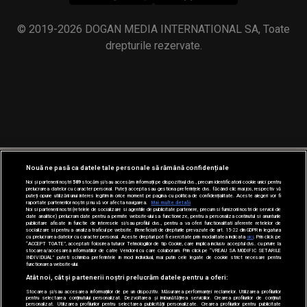
© 2019-2026 DOGAN MEDIA INTERNATIONAL SA, Toate
drepturile rezervate.
Nouă ne pasă ca datele tale personale să rămână confidențiale
Noi și partenerii noștri
589
stocăm și/sau accesăm informații pe dispozitivul dvs., precum identificatorii cookie unici pentru
prelucrarea datelor cu caracter personal. Puteți accepta sau gestiona preferințele dvs. făcând clic mai jos, respectiv vă
puteți opune utilizării unui interes legitim în orice moment pe pagina cu politica de confidențialitate. Aceste alegeri vor fi
raportate partenerilor noștri și nu vă vor afecta navigarea.
Mai multe detalii
Noi si partenerii nostri (retelele de socializare si agentiile de publicitate partenere, precum si furnizorii nostri de servicii de
date analitice) prelucram date pentru a permite website-ului sa functioneze, pentru a personaliza continutul si anunturile
publicitare afisate in functie de interesele si/sau profilul dvs., pentru a va oferi functionalitati aferente retelelor de
socializare si pentru a analiza traficul pe website. Beneficiati de drepturile prevazute de art. 15-22 din GDPR in legatura
cu prelucrarea datelor cu caracter personal. Aceste drepturi pot fi exercitate prin modalitatea indicata
aici
. Prin click pe
“ACCEPT TOATE”, acceptati folosirea tuturor Tehnologiilor de tip Cookie, care implica inclusiv acceptul dvs. cu privire la
stocarea/accesarea informatiilor de catre Vendor-ii cu care colaboram. Prin click pe “VREAU SA MODIFIC SETARILE
INDIVIDUAL” puteti schimba preferintele in mod individual, mai putin cele legate de cookie strict necesare pentru
functionarea website-ului.
Atât noi, cât și partenerii noștri prelucrăm datele pentru a oferi:
Stocarea și/sau accesarea informațiilor de pe un dispozitiv. Măsurarea performanței reclamelor. Utilizarea profilurilor
pentru selectarea conținutului personalizat. Dezvoltarea și îmbunătățirea serviciilor. Crearea profilurilor de conținut
personalizat. Utilizarea profilurilor pentru selectarea publicității personalizate. Crearea profilurilor pentru publicitate