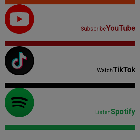
YouTube
Subscribe
TikTok
Watch
Spotify
Listen