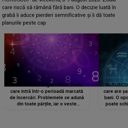
acum! În fața Alexandrei, concurentul din Casa Iubirii
face o MĂRTURISIRE NEAȘTEPTATĂ despre mama
sa: "I-am spus și ei în față, eu nu te iubesc pentru
că..."
HOROSCOP 7 august 2026. Zodia
HOROSCOP 
care intră într-o perioadă marcată
care are șa
de încercări. Problemele se adună
bani. O opo
din toate părțile, iar o veste
poate schi
neașteptată îi dă planurile peste
la
cap