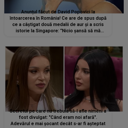
Anunțul făcut de David Popovici la
întoarcerea în România! Ce are de spus după
ce a câștigat două medalii de aur și a scris
istorie la Singapore: ”Nicio şansă să mă
retrag”
Secretul pe care nu trebuia să-l afle nimeni a
fost divulgat: "Când eram noi afară".
Adevărul e mai șocant decât s-ar fi așteptat