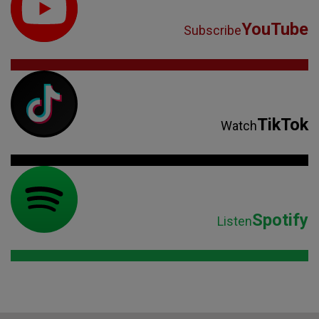
YouTube
Subscribe
TikTok
Watch
Spotify
Listen