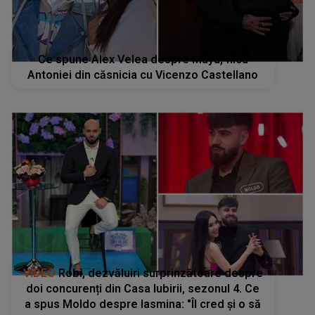
Ce spune Alex Velea despre Maya, fiica
Antoniei din căsnicia cu Vicenzo Castellano
VIDEO
Robi, dezvăluiri surprinzătoare despre
doi concurenți din Casa Iubirii, sezonul 4. Ce
a spus Moldo despre Iasmina: "Îl cred și o să