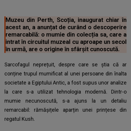
Muzeu din Perth, Scoția, inaugurat chiar în
acest an, a anunțat de curând o descoperire
remarcabilă: o mumie din colecția sa, care a
intrat în circuitul muzeal cu aproape un secol
în urmă, are o origine în sfârșit cunoscută.
Sarcofagul neprețuit, despre care se știa că ar
conține trupul mumificat al unei persoane din înalta
societate a Egiptului Antic, a fost supus unor analize
la care s-a utilizat tehnologia modernă. Dintr-o
mumie necunoscută, s-a ajuns la un detaliu
remarcabil: rămășițele aparțin unei prințese din
regatul Kush.