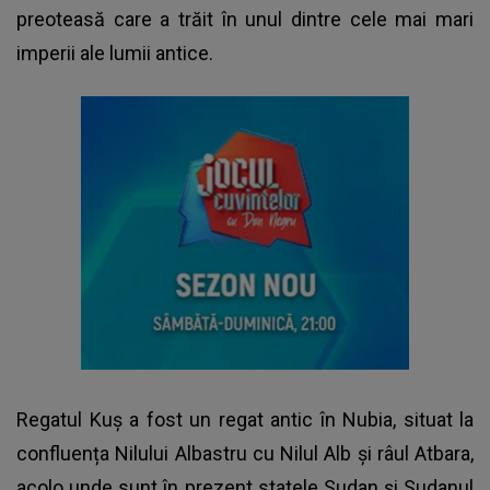
preoteasă care a trăit în unul dintre cele mai mari
imperii ale lumii antice.
Regatul Kuș a fost un regat antic în Nubia, situat la
confluența Nilului Albastru cu Nilul Alb și râul Atbara,
acolo unde sunt în prezent statele Sudan și Sudanul