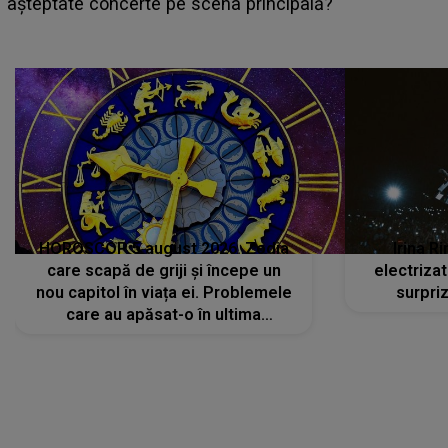
așteptate concerte pe scena principală?
HOROSCOP 5 august 2026. Zodia
Irina R
care scapă de griji și începe un
electriza
nou capitol în viața ei. Problemele
surpri
care au apăsat-o în ultima
perioadă își găsesc, în sfârșit,
rezolvarea