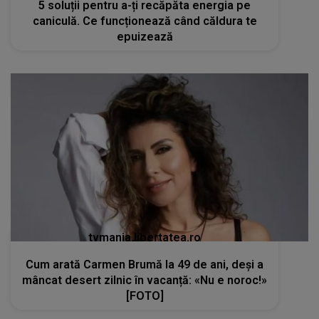
5 soluții pentru a-ți recăpăta energia pe
caniculă. Ce funcționează când căldura te
epuizează
tvmania.libertatea.ro
Cum arată Carmen Brumă la 49 de ani, deși a
mâncat desert zilnic în vacanță: «Nu e noroc!»
[FOTO]