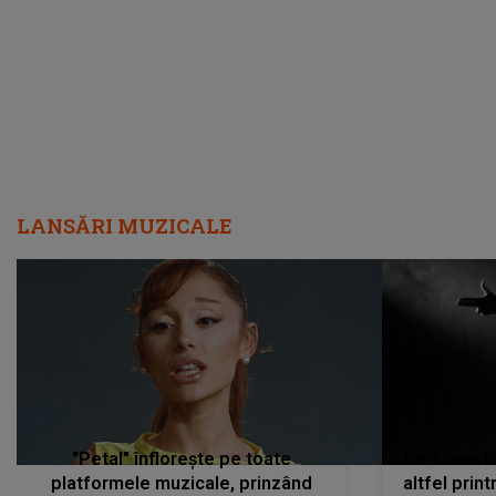
LANSĂRI MUZICALE
"Petal" înflorește pe toate
De această 
platformele muzicale, prinzând
altfel prin