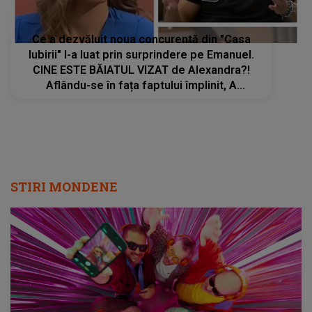
Ce a dezvăluit noua concurentă din "Casa
Iubirii" l-a luat prin surprindere pe Emanuel.
CINE ESTE BĂIATUL VIZAT de Alexandra?!
Aflându-se în fața faptului împlinit, A
RECUNOSCUT IMEDIAT: "Am avut..."
STIRI MONDENE