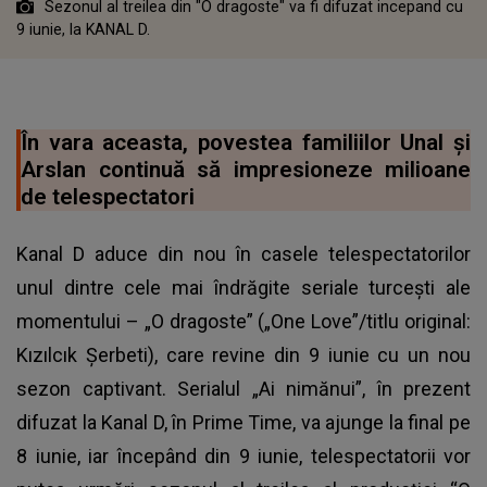
Sezonul al treilea din "O dragoste" va fi difuzat incepand cu
9 iunie, la KANAL D.
În vara aceasta, povestea familiilor Unal și
Arslan continuă să impresioneze milioane
de telespectatori
Kanal D aduce din nou în casele telespectatorilor
unul dintre cele mai îndrăgite seriale turcești ale
momentului – „O dragoste” („One Love”/titlu original:
Kızılcık Șerbeti), care revine din 9 iunie cu un nou
sezon captivant. Serialul „Ai nimănui”, în prezent
difuzat la Kanal D, în Prime Time, va ajunge la final pe
8 iunie, iar începând din 9 iunie, telespectatorii vor