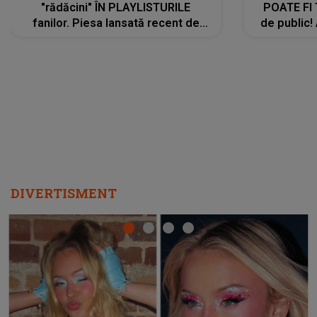
"rădăcini" ÎN PLAYLISTURILE
POATE FI
fanilor. Piesa lansată recent de
de public!
Ariana Grande îi face pe
a lansat V
ascultători SĂ O ASCULTE PE
REPEAT
DIVERTISMENT