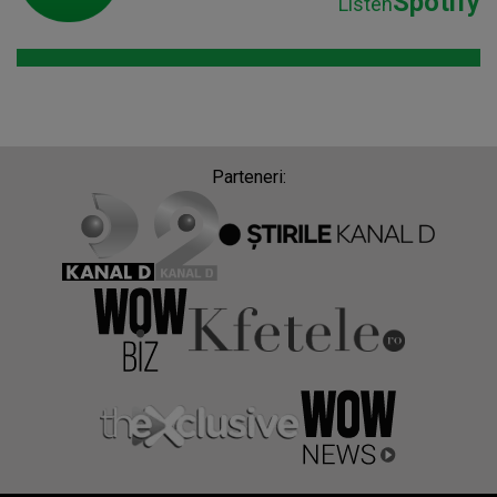
Spotify
Listen
Parteneri: