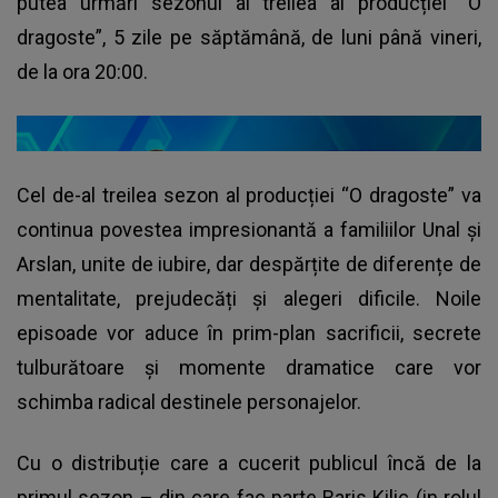
putea urmări sezonul al treilea al producției “O
dragoste”, 5 zile pe săptămână, de luni până vineri,
de la ora 20:00.
Cel de-al treilea sezon al producției “O dragoste” va
continua povestea impresionantă a familiilor Unal și
Arslan, unite de iubire, dar despărțite de diferențe de
mentalitate, prejudecăți și alegeri dificile. Noile
episoade vor aduce în prim-plan sacrificii, secrete
tulburătoare și momente dramatice care vor
schimba radical destinele personajelor.
Cu o distribuție care a cucerit publicul încă de la
primul sezon – din care fac parte Baris Kilic (in rolul