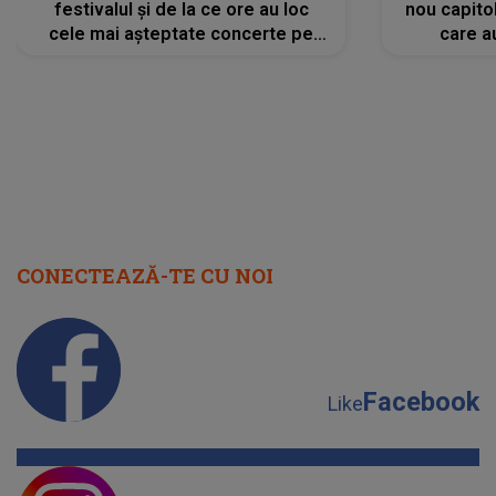
festivalul și de la ce ore au loc
nou capitol
cele mai așteptate concerte pe
care a
scena principală?
perioadă 
CONECTEAZĂ-TE CU NOI
Facebook
Like