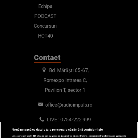
Echipa
PODCAST
Concursuri
HOT40
Contact
Bd. Mărăști 65-67,
Romexpo Intrarea C,
Pavilion T, sector 1
office@radioimpuls.ro
LIVE : 0754-222.999
WhatsApp: 0754-222.999
Nouă ne pasă ca datele tale personale să rămână confidențiale
Noi și partenerii noștri
589
stocăm și/sau accesăm informații pe dispozitivul dvs., precum identificatorii cookie unici pentru