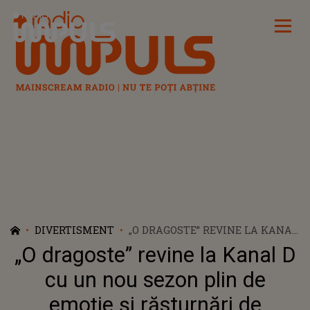
Radio Impuls
DIVERTISMENT
„O DRAGOSTE” REVINE LA KANAL
D CU UN NOU SEZON PLIN DE
„O dragoste” revine la Kanal D
EMOȚIE ȘI RĂSTURNĂRI DE
SITUAȚIE, DIN 9 IUNIE, DE LA
cu un nou sezon plin de
20:00
emoție și răsturnări de