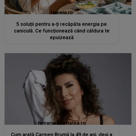
femeia.ro
5 soluții pentru a-ți recăpăta energia pe
caniculă. Ce funcționează când căldura te
epuizează
tvmania.libertatea.ro
Cum arată Carmen Brumă la 49 de ani, deși a