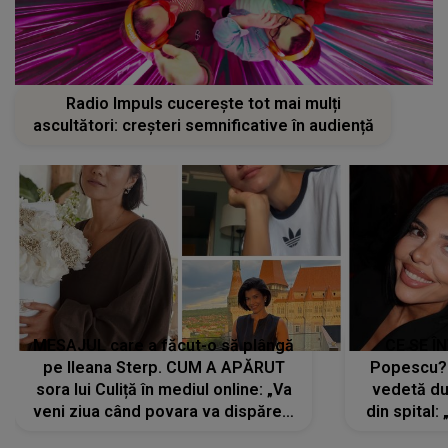
Radio Impuls cucerește tot mai mulți
ascultători: creșteri semnificative în audiență
MESAJUL care a făcut-o să plângă
CE SE Î
pe Ileana Sterp. CUM A APĂRUT
Popescu?
sora lui Culiță în mediul online: „Va
vedetă du
veni ziua când povara va dispărea,
din spital:
iar lacrimile...”