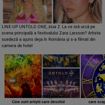
Ce a dezvăluit noua concurentă din "Casa Iubirii" l-a
luat prin surprindere pe Emanuel. CINE ESTE
ta
BĂIATUL VIZAT de Alexandra?! Aflându-se în fața
faptului împlinit, A RECUNOSCUT IMEDIAT: "Am
avut..."
LINE-UP UNTOLD ONE, prima zi.
HOROSCOP 
Cine sunt artiștii care deschid
care scap