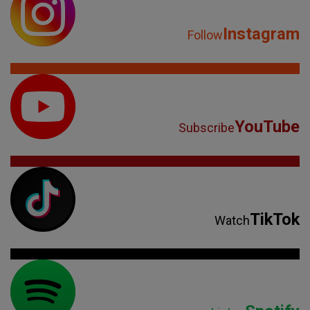
Instagram
Follow
YouTube
Subscribe
TikTok
Watch