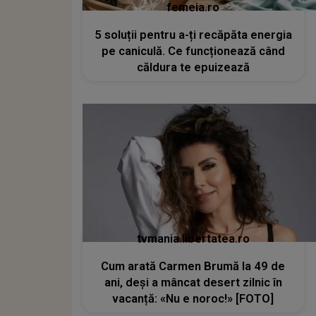
femeia.ro
5 soluții pentru a-ți recăpăta energia
pe caniculă. Ce funcționează când
căldura te epuizează
tvmania.libertatea.ro
Cum arată Carmen Brumă la 49 de
ani, deși a mâncat desert zilnic în
vacanță: «Nu e noroc!» [FOTO]