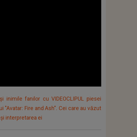
i inimile fanilor cu VIDEOCLIPUL piesei
i "Avatar: Fire and Ash". Cei care au văzut
 interpretarea ei