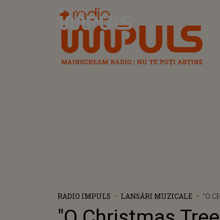
Radio Impuls
RADIO IMPULS
LANSĂRI MUZICALE
"O C
TREE
"O Christmas Tree
CARE