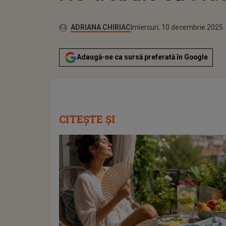
Publicat:
Autor:
miercuri, 10 decembrie 2025
Actualizat:
ADRIANA CHIRIAC
miercuri, 10 decembrie 2025
Adaugă-ne ca sursă preferată în Google
CITEȘTE ȘI