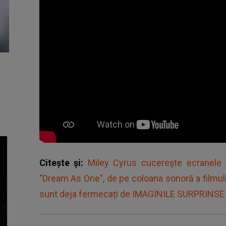
Citește și:
Miley Cyrus cucerește ecranele ș
"Dream As One", de pe coloana sonoră a filmulu
sunt deja fermecați de IMAGINILE SURPRINSE și