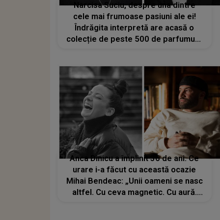
Narcisa Suciu, despre una dintre
cele mai frumoase pasiuni ale ei!
Îndrăgita interpretă are acasă o
colecție de peste 500 de parfumuri:
„I-am zis Dariei: «Dacă dispar înainte
de plan, să nu le dai pe nimic. Ai
putea să îți cumperi o garsonieră
măcar»”
Anca Dinicu a împlinit 36 de ani. Ce
urare i-a făcut cu această ocazie
Mihai Bendeac: „Unii oameni se nasc
altfel. Cu ceva magnetic. Cu aură.
Așa este Anca Dinicu. Pur și simplu
aduce lumină oriunde”