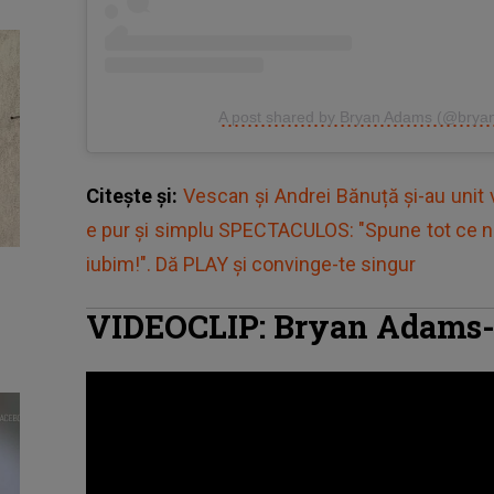
A post shared by Bryan Adams (@bry
Citește și:
Vescan și Andrei Bănuță și-au unit v
e pur și simplu SPECTACULOS: "Spune tot ce n-
iubim!". Dă PLAY și convinge-te singur
VIDEOCLIP: Bryan Adams- 