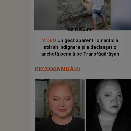
kanald2.ro
VIDEO
Un gest aparent romantic a
stârnit indignare și a declanșat o
anchetă penală pe Transfăgărășan
RECOMANDĂRI