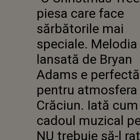
SĂR
piesa care face
SPEC
LAN
ADA
sărbătorile mai
PEN
ATM
speciale. Melodia
CRĂC
SUN
MUZ
lansată de Bryan
NU T
RATE
Adams e perfectă
pentru atmosfera
Crăciun. Iată cum
cadoul muzical pe
NU trebuie să-l ra