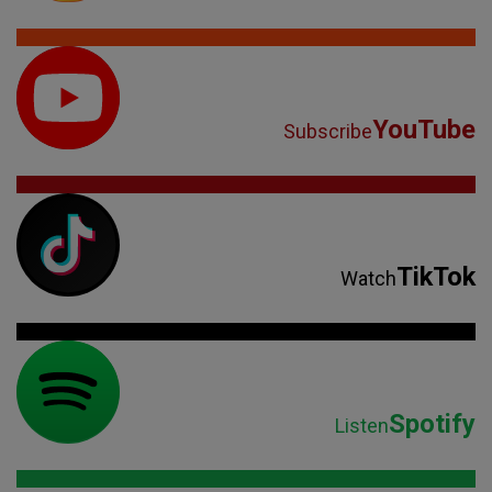
YouTube
Subscribe
TikTok
Watch
Spotify
Listen