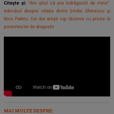
Citește și:
"Am știut că era îndrăgostit de mine".
Adevărul despre relația dintre Emilia Ghinescu și
Nicu Paleru. Cei doi artiști rup tăcerea cu privire la
povestea lor de dragoste
MAI MULTE DESPRE: