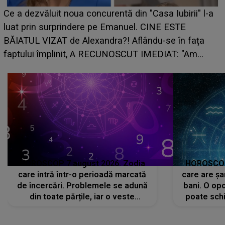
Ce a dezvăluit noua concurentă din "Casa Iubirii" l-a
luat prin surprindere pe Emanuel. CINE ESTE
BĂIATUL VIZAT de Alexandra?! Aflându-se în fața
faptului împlinit, A RECUNOSCUT IMEDIAT: "Am
avut..."
HOROSCOP 7 august 2026. Zodia
HOROSCOP 
care intră într-o perioadă marcată
care are șa
de încercări. Problemele se adună
bani. O opo
din toate părțile, iar o veste
poate schi
neașteptată îi dă planurile peste
la
cap