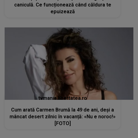
caniculă. Ce funcționează când căldura te
epuizează
tvmania.libertatea.ro
Cum arată Carmen Brumă la 49 de ani, deși a
mâncat desert zilnic în vacanță: «Nu e noroc!»
[FOTO]