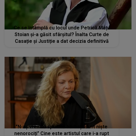
Ce se întâmplă cu locul unde Petrică Mâțu
Stoian și-a găsit sfârșitul? Înalta Curte de
Casație și Justiție a dat decizia definitivă
”N-aș vrea să spun că bărbații sunt niște
nenorociți” Cine este artistul care i-a rupt