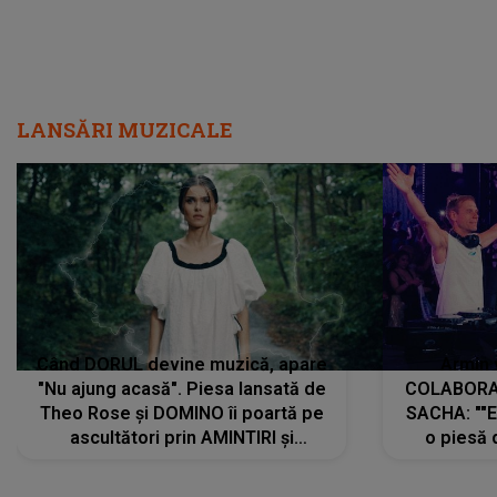
LANSĂRI MUZICALE
Când DORUL devine muzică, apare
Armin 
"Nu ajung acasă". Piesa lansată de
COLABORAR
Theo Rose și DOMINO îi poartă pe
SACHA: ""E
ascultători prin AMINTIRI și
o piesă 
REGĂSIRI, iar drumul emoțiilor
imediat pre
trece prin sufletul publicului:
cu mine șt