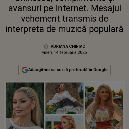
INTERPRETA DE MUZICĂ
avansuri pe Internet. Mesajul
POPULARĂ
vehement transmis de
interpreta de muzică populară
Autor:
ADRIANA CHIRIAC
Publicat:
miercuri, 14 februarie 2024
Actualizat:
vineri, 14 februarie 2025
Adaugă-ne ca sursă preferată în Google