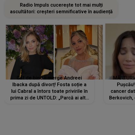
Radio Impuls cucerește tot mai mulți
ascultători: creșteri semnificative în audiență
Cât de bine îi merge Andreei
MĂRTURIA
Ibacka după divorț! Fosta soție a
Pușcău!
lui Cabral a întors toate privirile în
cancer dato
prima zi de UNTOLD: „Parcă ai altă
Berkovich, 
strălucire, emani putere,
accident ru
încredere, siguranță...”
Dacă nu 