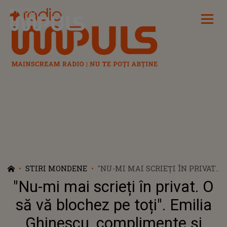
Radio Impuls
STIRI MONDENE
"NU-MI MAI SCRIEȚI ÎN PRIVAT.
O SĂ VĂ BLOCHEZ PE TOȚI".
"Nu-mi mai scrieți în privat. O
EMILIA GHINESCU,
COMPLIMENTE ȘI AVANSURI PE
să vă blochez pe toți". Emilia
INTERNET. MESAJUL
Ghinescu, complimente și
VEHEMENT TRANSMIS DE