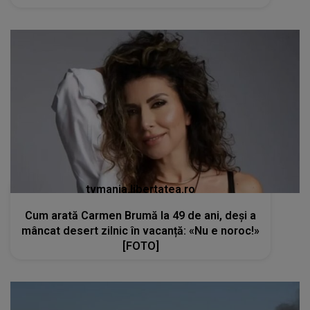
tvmania.libertatea.ro
Cum arată Carmen Brumă la 49 de ani, deși a
mâncat desert zilnic în vacanță: «Nu e noroc!»
[FOTO]