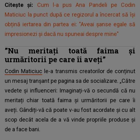
Citește și:
Cum l-a pus Ana Pandeli pe Codin
Maticiuc la punct după ce regizorul a încercat să își
obțină iertarea din partea ei: "Aveai șanse egale să
impresionezi și dacă nu spuneai despre mine"
”Nu meritați toată faima și
urmăritorii pe care îi aveți”
Codin Maticiuc
le-a transmis creatorilor de conținut
un mesaj tranșant pe pagina sa de socializare. „Către
vedete și influenceri: Imaginați-vă o secundă că nu
meritați chiar toată faima și urmăritorii pe care îi
aveți. Gândiți-vă că poate v-au fost acordate și cu alt
scop decât acela de a vă vinde propriile produse și
de a face bani.