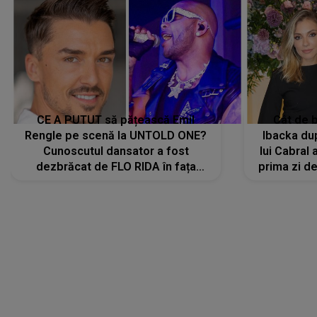
CE A PUTUT să pățească Emil
Cât de b
Rengle pe scenă la UNTOLD ONE?
Ibacka dup
Cunoscutul dansator a fost
lui Cabral a
dezbrăcat de FLO RIDA în fața
prima zi d
tuturor: „Mi-a dat hainele lui. Ce s-a
strălu
întâmplat mai exact...”
încre