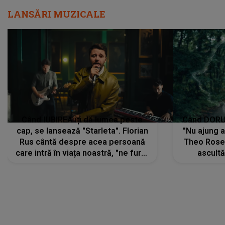
LANSĂRI MUZICALE
Când IUBIREA îți dă lumea peste
Când DORUL
cap, se lansează "Starleta". Florian
"Nu ajung 
Rus cântă despre acea persoană
Theo Rose 
care intră în viața noastră, "ne fură"
ascultă
toate PRIVIRILE, toate GÂNDURILE,
REGĂSIRI
tot UNIVERSUL și fără să ne dăm
trece pr
seama, ajunge să fie motivul
"Pentru t
pentru care zâmbim
departe 