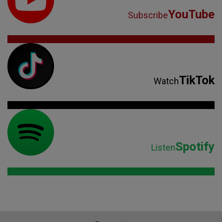
YouTube
Subscribe
TikTok
Watch
Spotify
Listen