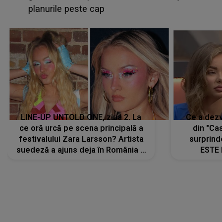
planurile peste cap
c
LINE-UP UNTOLD ONE, ziua 2. La
Ce a dezv
ce oră urcă pe scena principală a
din "Cas
festivalului Zara Larsson? Artista
surprind
suedeză a ajuns deja în România și
ESTE 
s-a filmat din camera de hotel
Alexandr
faptului 
IMED