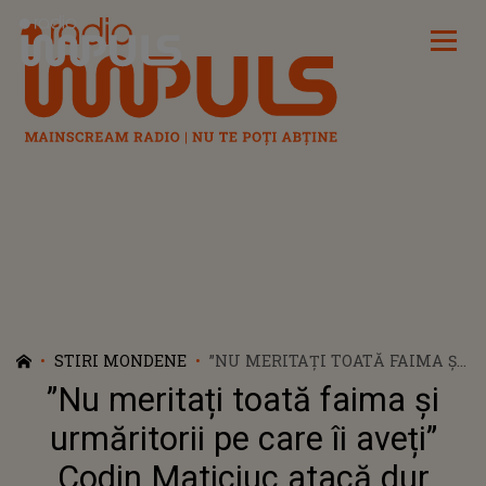
Radio Impuls
STIRI MONDENE
”NU MERITAȚI TOATĂ FAIMA ȘI
URMĂRITORII PE CARE ÎI
”Nu meritați toată faima și
AVEȚI” CODIN MATICIUC ATACĂ
DUR INFLUENCERII
urmăritorii pe care îi aveți”
Codin Maticiuc atacă dur