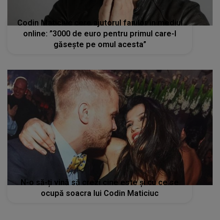
Codin Maticiuc cere ajutorul fanilor în mediul
online: ”3000 de euro pentru primul care-l
găsește pe omul acesta”
N-o să-ți vină să crezi cine este și cu ce se
ocupă soacra lui Codin Maticiuc