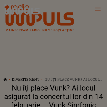
Radio Impuls
DIVERTISMENT
NU ÎȚI PLACE VUNK? AI LOCUL
ASIGURAT LA CONCERTUL LOR
Nu îți place Vunk? Ai locul
DIN 14 FEBRUARIE – VUNK
SIMFONIC
asigurat la concertul lor din 14
februarie – Vunk Simfonic