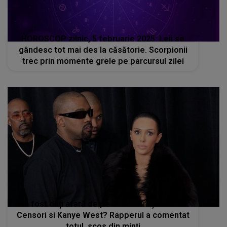
HOROSCOP zilnic, 5 februarie 2025: Leii se
gândesc tot mai des la căsătorie. Scorpionii
trec prin momente grele pe parcursul zilei
Au fost dați afară de pe covorul roșu Bianca
Censori si Kanye West? Rapperul a comentat
totul, scos din minți