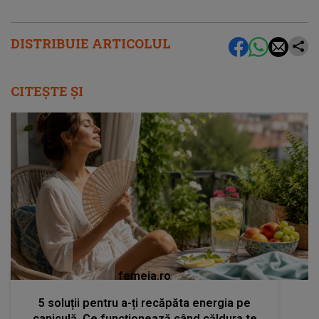
DISTRIBUIE ARTICOLUL
CITEȘTE ȘI
femeia.ro
5 soluții pentru a-ți recăpăta energia pe
caniculă. Ce funcționează când căldura te