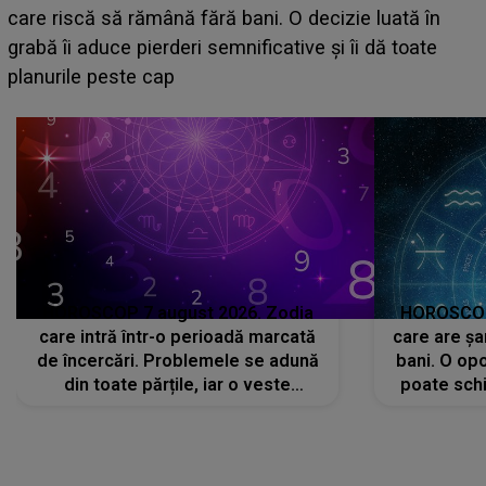
acum! În fața Alexandrei, concurentul din Casa Iubirii
face o MĂRTURISIRE NEAȘTEPTATĂ despre mama
sa: "I-am spus și ei în față, eu nu te iubesc pentru
că..."
HOROSCOP 7 august 2026. Zodia
HOROSCOP 
care intră într-o perioadă marcată
care are șa
de încercări. Problemele se adună
bani. O opo
din toate părțile, iar o veste
poate schi
neașteptată îi dă planurile peste
la
cap