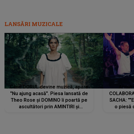
LANSĂRI MUZICALE
Când DORUL devine muzică, apare
Armin 
"Nu ajung acasă". Piesa lansată de
COLABORAR
Theo Rose și DOMINO îi poartă pe
SACHA: ""E
ascultători prin AMINTIRI și
o piesă 
REGĂSIRI, iar drumul emoțiilor
imediat pre
trece prin sufletul publicului:
cu mine șt
"Pentru toți cei care au plecat
păstrăm do
departe ca să le fie mai bine"