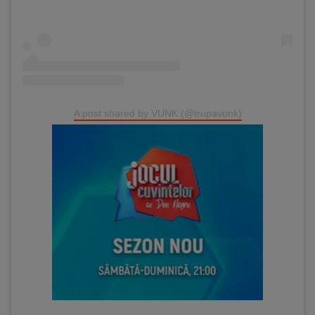
A post shared by VUNK (@trupavunk)