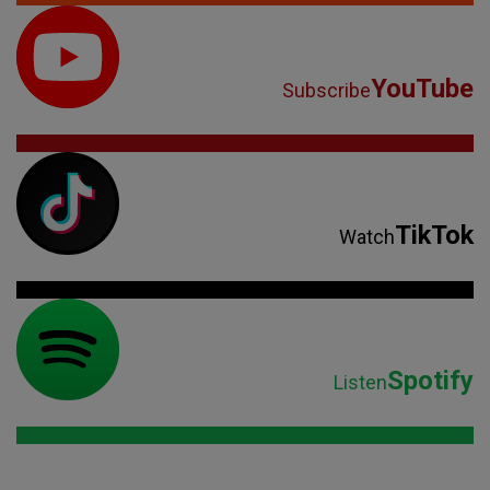
YouTube
Subscribe
TikTok
Watch
Spotify
Listen