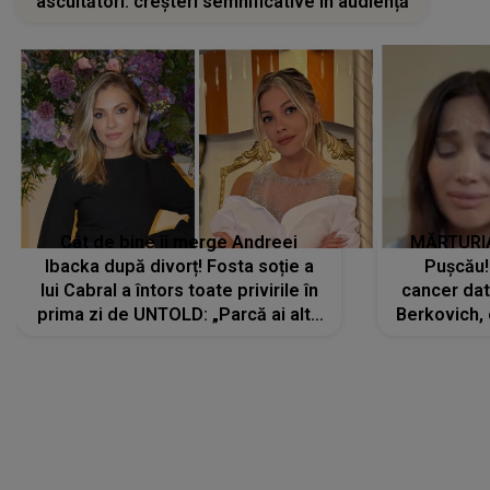
ascultători: creșteri semnificative în audiență
Cât de bine îi merge Andreei
MĂRTURIA
Ibacka după divorț! Fosta soție a
Pușcău!
lui Cabral a întors toate privirile în
cancer dato
prima zi de UNTOLD: „Parcă ai altă
Berkovich, 
strălucire, emani putere,
accident ru
încredere, siguranță...”
Dacă nu 