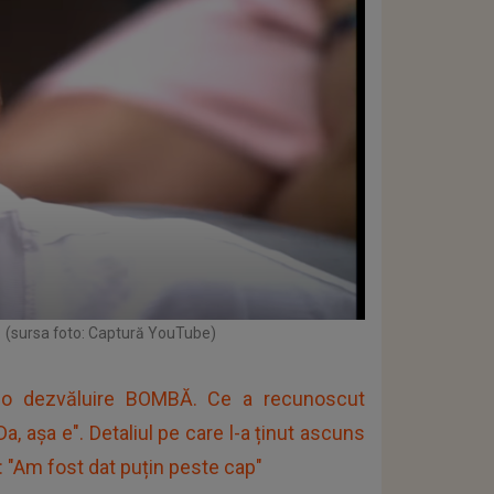
(sursa foto: Captură YouTube)
ce o dezvăluire BOMBĂ. Ce a recunoscut
a, așa e". Detaliul pe care l-a ținut ascuns
: "Am fost dat puțin peste cap"