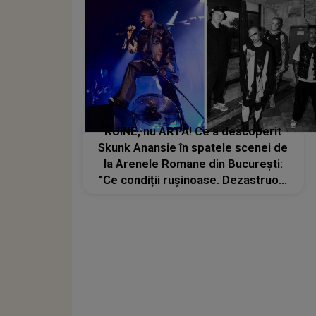
RUINE, nu ARTĂ! Ce a descoperit
Skunk Anansie în spatele scenei de
la Arenele Romane din București:
"Ce condiții rușinoase. Dezastruos!
Îți e frică să intri". FOTOGRAFIA care
a făcut România de râs, revoltând
internetul: "Ne mirăm că nu vin
trupele mari"