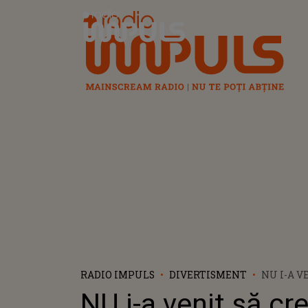
Radio Impuls
RADIO IMPULS
DIVERTISMENT
NU I-A V
CREADĂ!
NU i-a venit să cr
ȘOCAT CÂ