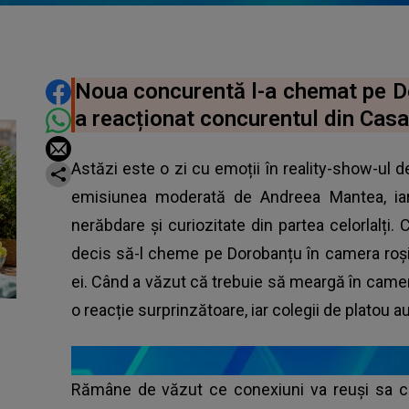
DISTRIBUIE ARTICOLUL
Noua concurentă l-a chemat pe D
a reacționat concurentul din Casa 
Astăzi este o zi cu emoții în reality-show-ul d
emisiunea moderată de Andreea Mantea, iar 
nerăbdare și curiozitate din partea celorlalți. 
decis să-l cheme pe Dorobanțu în camera roși
ei. Când a văzut că trebuie să meargă în camera
o reacție surprinzătoare, iar colegii de platou 
Rămâne de văzut ce conexiuni va reuși sa c