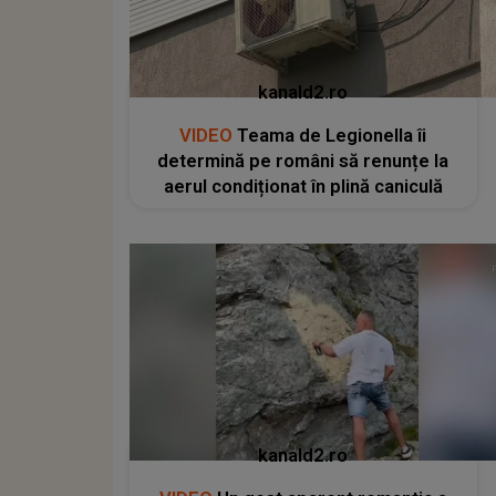
kanald2.ro
VIDEO
Teama de Legionella îi
determină pe români să renunțe la
aerul condiționat în plină caniculă
kanald2.ro