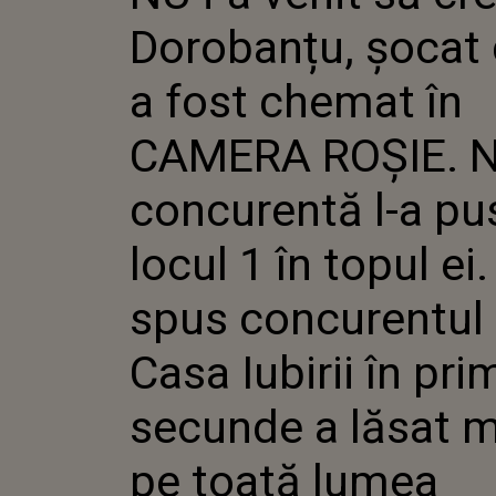
CHEMAT 
Dorobanțu, șocat
ROȘIE. N
CONCURE
PE LOCUL
a fost chemat în
EI. CE A 
CONCURE
CAMERA ROȘIE. 
CASA IUB
PRIMELE
LĂSAT M
concurentă l-a pu
LUMEA
locul 1 în topul ei
spus concurentul 
Casa Iubirii în pri
secunde a lăsat 
pe toată lumea