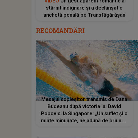
VIDEO
Un gest aparent romantic a
stârnit indignare și a declanșat o
anchetă penală pe Transfăgărășan
RECOMANDĂRI
Mesajul copleșitor transmis de Dana
Budeanu după victoria lui David
Popovici la Singapore: „Un suflet și o
minte minunate, ne adună de oriunde
am fi și ne unesc”