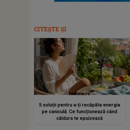
CITEȘTE ȘI
femeia.ro
5 soluții pentru a-ți recăpăta energia
pe caniculă. Ce funcționează când
căldura te epuizează