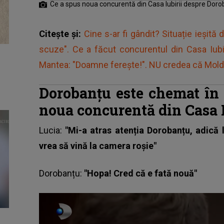
Ce a spus noua concurentă din Casa Iubirii despre Dor
Citește și:
Cine s-ar fi gândit? Situație ieșită 
scuze". Ce a făcut concurentul din Casa Iubi
Mantea: "Doamne ferește!". NU credea că Moldo
Dorobanțu este chemat în 
noua concurentă din Casa I
Lucia:
"Mi-a atras atenția Dorobanțu, adică
vrea să vină la camera roșie"
Dorobanțu
:
"Hopa! Cred că e fată nouă"