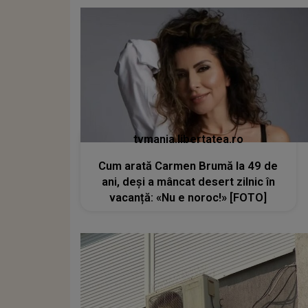
tvmania.libertatea.ro
Cum arată Carmen Brumă la 49 de
ani, deși a mâncat desert zilnic în
vacanță: «Nu e noroc!» [FOTO]