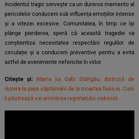
Incidentul tragic servește ca un dureros memento al
pericolelor
conducerii sub influența emoțiilor intense
și a vitezei excesive
. Comunitatea, în timp ce își
plânge pierderea, speră că această tragedie va
conștientiza necesitatea respectării regulilor de
circulație și a conducerii preventive pentru a evita
astfel de evenimente nefericite în viitor.
Citește și:
Mama lui Gabi Stângău, distrusă de
durere la șase săptămâni de la moartea fiului ei. Cum
îi păstrează vie amintirea regretatului violonist