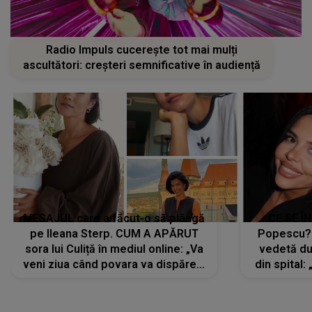
Radio Impuls cucerește tot mai mulți
ascultători: creșteri semnificative în audiență
MESAJUL care a făcut-o să plângă
CE SE Î
pe Ileana Sterp. CUM A APĂRUT
Popescu?
sora lui Culiță în mediul online: „Va
vedetă du
veni ziua când povara va dispărea,
din spital:
iar lacrimile...”