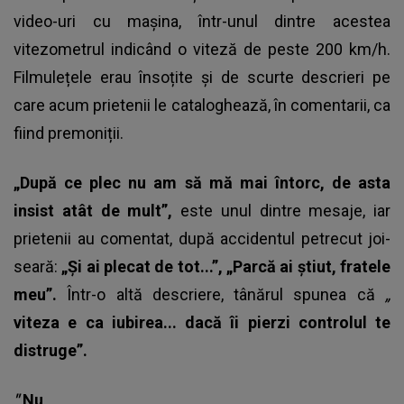
video-uri cu mașina, într-unul dintre acestea
vitezometrul indicând o viteză de peste 200 km/h.
Filmulețele erau însoțite și de scurte descrieri pe
care acum prietenii le cataloghează, în comentarii, ca
fiind premoniții.
„După ce plec nu am să mă mai întorc, de asta
insist atât de mult”,
este unul dintre mesaje, iar
prietenii au comentat, după accidentul petrecut joi-
seară:
„Și ai plecat de tot...”, „Parcă ai știut, fratele
meu”.
Într-o altă descriere, tânărul spunea că
„
viteza e ca iubirea... dacă îi pierzi controlul te
distruge”.
"
Nu