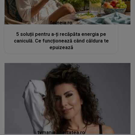
femeia.ro
5 soluții pentru a-ți recăpăta energia pe
caniculă. Ce funcționează când căldura te
epuizează
tvmania.libertatea.ro