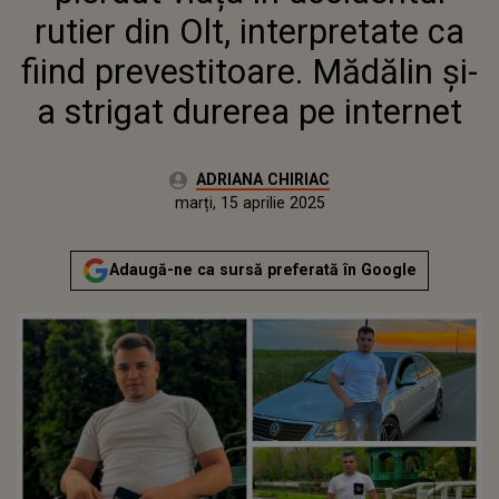
rutier din Olt, interpretate ca
fiind prevestitoare. Mădălin și-
a strigat durerea pe internet
Autor:
ADRIANA CHIRIAC
Publicat:
luni, 15 aprilie 2024
Actualizat:
marți, 15 aprilie 2025
Adaugă-ne ca sursă preferată în Google