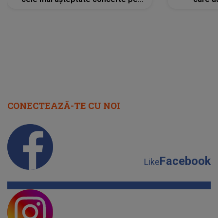
scena principală?
perioadă 
CONECTEAZĂ-TE CU NOI
Facebook
Like