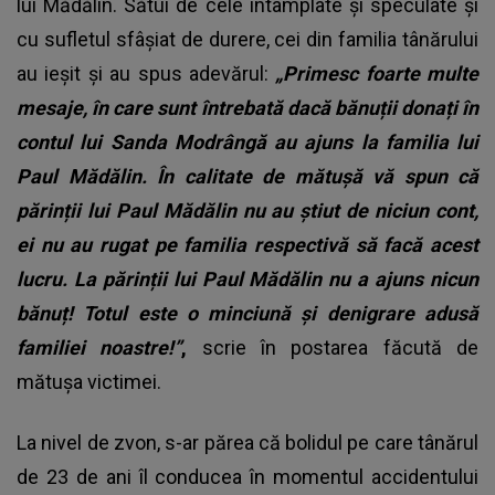
lui Mădălin. Sătui de cele întâmplate și speculate și
cu sufletul sfâșiat de durere, cei din familia tânărului
au ieșit și au spus adevărul:
„Primesc foarte multe
mesaje, în care sunt întrebată dacă bănuții donați în
contul lui Sanda Modrângă au ajuns la familia lui
Paul Mădălin. În calitate de mătușă vă spun că
părinții lui Paul Mădălin nu au știut de niciun cont,
ei nu au rugat pe familia respectivă să facă acest
lucru. La părinții lui Paul Mădălin nu a ajuns nicun
bănuț! Totul este o minciună și denigrare adusă
familiei noastre!”
,
scrie în postarea făcută de
mătușa victimei.
La nivel de zvon, s-ar părea că bolidul pe care
tânărul
de 23 de ani
îl conducea în momentul accidentului