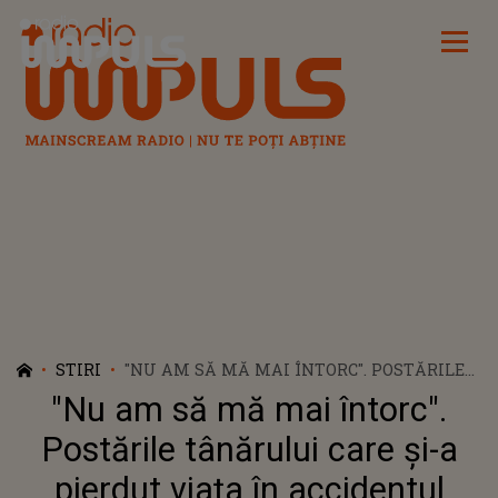
Radio Impuls
STIRI
"NU AM SĂ MĂ MAI ÎNTORC". POSTĂRILE
TÂNĂRULUI CARE ȘI-A PIERDUT VIAȚA ÎN
"Nu am să mă mai întorc".
ACCIDENTUL RUTIER DIN OLT,
INTERPRETATE CA FIIND PREVESTITOARE.
Postările tânărului care și-a
MĂDĂLIN ȘI-A STRIGAT DUREREA PE
pierdut viața în accidentul
INTERNET