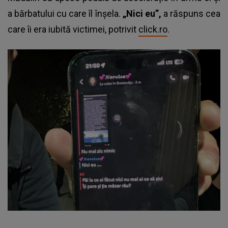
a bărbatului cu care îl înșela.
„Nici eu”,
a răspuns cea
care îi era iubită victimei, potrivit
click.ro
.