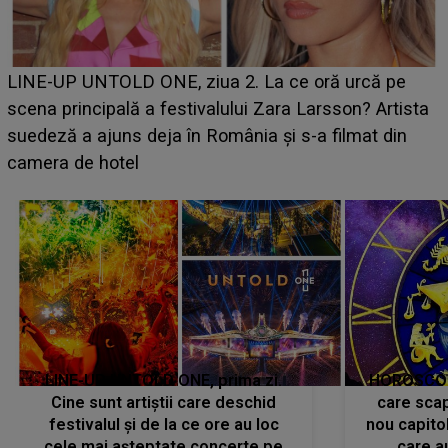
Ce a dezvăluit noua concurentă din "Casa Iubirii" l-a
luat prin surprindere pe Emanuel. CINE ESTE
BĂIATUL VIZAT de Alexandra?! Aflându-se în fața
faptului împlinit, A RECUNOSCUT IMEDIAT: "Am
avut..."
LINE-UP UNTOLD ONE, prima zi.
HOROSCOP 
Cine sunt artiștii care deschid
care scap
festivalul și de la ce ore au loc
nou capitol
cele mai așteptate concerte pe
care a