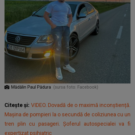
Mădălin Paul Pădura
(sursa foto: Facebook)
Citește și:
VIDEO. Dovadă de o maximă inconștiență.
Mașina de pompieri la o secundă de coliziunea cu un
tren plin cu pasageri. Șoferul autospecialei va fi
expertizat psihiatric