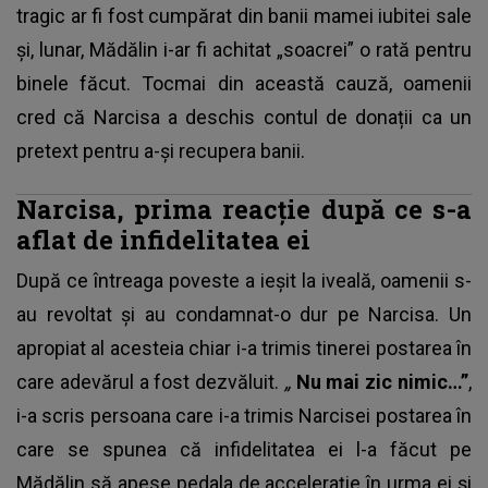
tragic ar fi fost cumpărat din banii mamei iubitei sale
și, lunar, Mădălin i-ar fi achitat „soacrei” o rată pentru
binele făcut. Tocmai din această cauză, oamenii
cred că Narcisa a deschis contul de donații ca un
pretext pentru a-și recupera banii.
Narcisa, prima reacție după ce s-a
aflat de infidelitatea ei
După ce întreaga poveste a ieșit la iveală, oamenii s-
au revoltat și au condamnat-o dur pe Narcisa. Un
apropiat al acesteia chiar i-a trimis tinerei postarea în
care adevărul a fost dezvăluit.
„
Nu mai zic nimic…”
,
i-a scris persoana care i-a trimis Narcisei postarea în
care se spunea că infidelitatea ei l-a făcut pe
Mădălin să apese pedala de accelerație în urma ei și