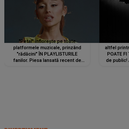
"Petal" înflorește pe toate
De această 
platformele muzicale, prinzând
altfel prin
"rădăcini" ÎN PLAYLISTURILE
POATE FI
fanilor. Piesa lansată recent de
de public!
Ariana Grande îi face pe
a lansat V
ascultători SĂ O ASCULTE PE
REPEAT