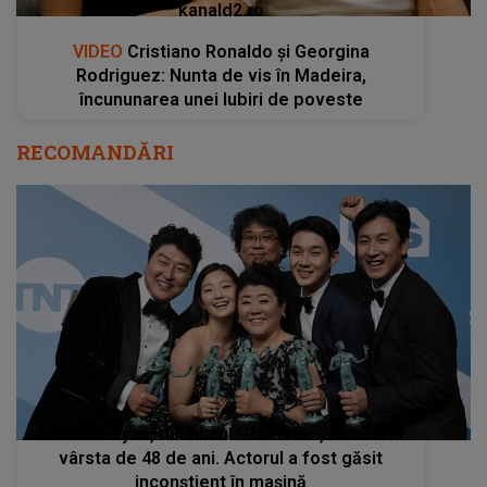
kanald2.ro
VIDEO
Cristiano Ronaldo și Georgina
Rodriguez: Nunta de vis în Madeira,
încununarea unei Iubiri de poveste
RECOMANDĂRI
Lee Sun-kyun, din filmul ”Parasite”, a murit la
vârsta de 48 de ani. Actorul a fost găsit
inconștient în mașină