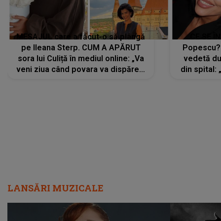
MESAJUL care a făcut-o să plângă
CE SE Î
pe Ileana Sterp. CUM A APĂRUT
Popescu?
sora lui Culiță în mediul online: „Va
vedetă du
veni ziua când povara va dispărea,
din spital:
iar lacrimile...”
LANSĂRI MUZICALE