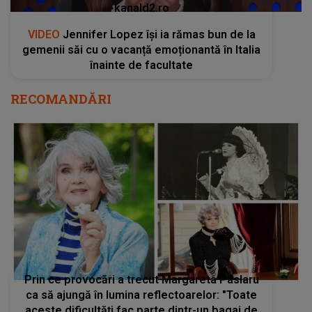
kanald2.ro
VIDEO
Jennifer Lopez își ia rămas bun de la
gemenii săi cu o vacanță emoționantă în Italia
înainte de facultate
RECOMANDĂRI
Prin ce provocări a trecut Margareta Pâslaru
ca să ajungă în lumina reflectoarelor: "Toate
aceste dificultăți fac parte dintr-un bagaj de