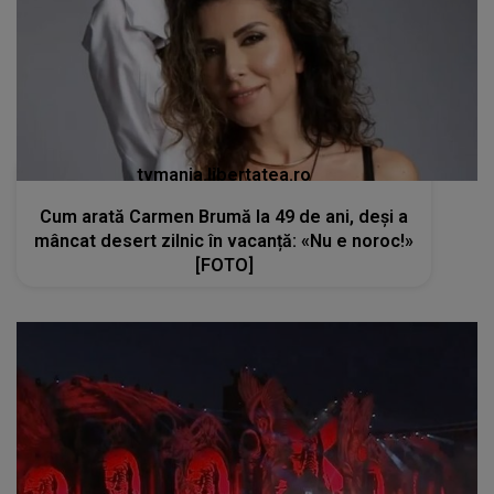
tvmania.libertatea.ro
Cum arată Carmen Brumă la 49 de ani, deși a
mâncat desert zilnic în vacanță: «Nu e noroc!»
[FOTO]