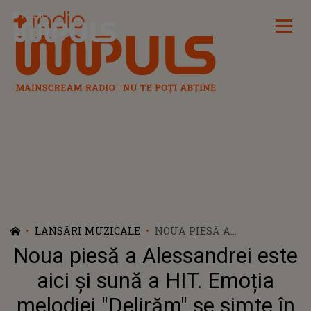
Radio Impuls
LANSĂRI MUZICALE
NOUA PIESĂ A
ALESSANDREI ESTE AICI ȘI
Noua piesă a Alessandrei este
SUNĂ A HIT. EMOȚIA
MELODIEI "DELIRĂM" SE
aici și sună a HIT. Emoția
SIMTE ÎN FIECARE VERS
melodiei "Delirăm" se simte în