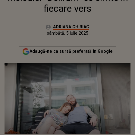
fiecare vers
Autor:
ADRIANA CHIRIAC
Publicat:
sâmbătă, 5 iulie 2025
Actualizat:
sâmbătă, 5 iulie 2025
Adaugă-ne ca sursă preferată în Google