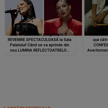
Tania Turtureanu pregătește O
Alexandra
REVENIRE SPECTACULOASĂ la Sala
ușa cătr
Palatului! Când se va aprinde din
CONFES
nou LUMINA REFLECTOATRELOR
Avertismentu
pentru artistă: " Vor fi multe
rămas ÎNT
cântece noi, în premieră. Cântece
au format-
care abia acum învață să respire"
"Am f