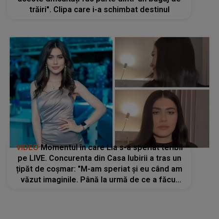
trăiri". Clipa care i-a schimbat destinul
VIDEO
Momentul în care Lia s-a speriat teribil
pe LIVE. Concurenta din Casa Iubirii a tras un
țipăt de coșmar: "M-am speriat și eu când am
văzut imaginile. Până la urmă de ce a făcut
așa?". Ce s-a întâmplat în camera de hotel