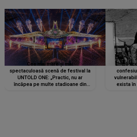
Cea mai mare și mai
Charli xc
spectaculoasă scenă de festival la
confesiu
UNTOLD ONE: „Practic, nu ar
vulnerabil
încăpea pe multe stadioane din
exista în
lume”. Evenimentul începe joi, 6
august 2026