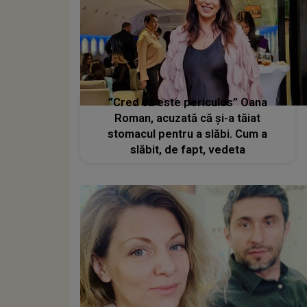
”Cred că este periculos” Oana
Roman, acuzată că și-a tăiat
stomacul pentru a slăbi. Cum a
slăbit, de fapt, vedeta