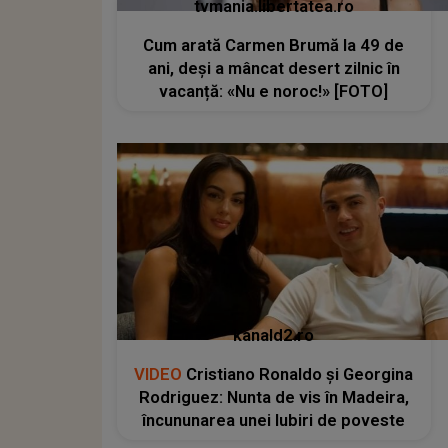
tvmania.libertatea.ro
Cum arată Carmen Brumă la 49 de
ani, deși a mâncat desert zilnic în
vacanță: «Nu e noroc!» [FOTO]
kanald2.ro
VIDEO
Cristiano Ronaldo și Georgina
Rodriguez: Nunta de vis în Madeira,
încununarea unei Iubiri de poveste