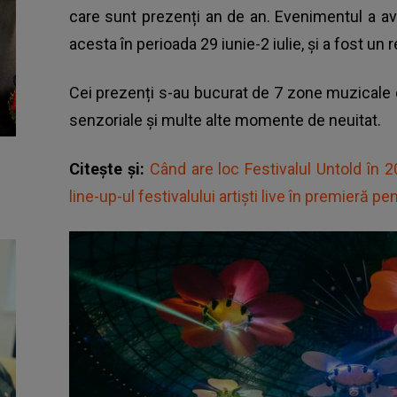
care sunt prezenți an de an. Evenimentul a avu
acesta în perioada 29 iunie-2 iulie, și a fost un 
Cei prezenți s-au bucurat de 7 zone muzicale di
senzoriale și multe alte momente de neuitat.
Citește și:
Când are loc Festivalul Untold în 
line-up-ul festivalului artiști live în premieră 