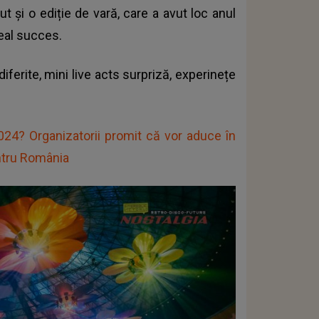
t și o ediție de vară, care a avut loc anul
real succes.
ferite, mini live acts surpriză, experinețe
2024? Organizatorii promit că vor aduce în
pentru România