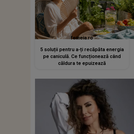
femeia.ro
5 soluții pentru a-ți recăpăta energia
pe caniculă. Ce funcționează când
căldura te epuizează