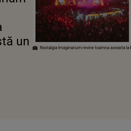
IMENTULUI
a
tă un
Nostalgia Imaginarium revine toamna aceasta la 