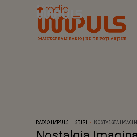
Radio Impuls
RADIO IMPULS
STIRI
NOSTALGIA IMAGI
LOC PE 10-11 NOIEM
Nostalgia Imagin
ROMEXPO: CÂT COS