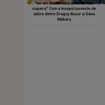
”Ne-am dus la masă și mi-am luat
ciuperci” Cum a început poveste de
iubire dintre Dragoș Bucur și Dana
Nălbaru