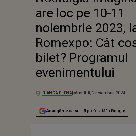
PROGRAMUL EVEN
are loc pe 10-11
noiembrie 2023, l
Romexpo: Cât cos
bilet? Programul
evenimentului
Publicat:
Autor:
joi, 2 noiembrie 2023
Actualizat:
BIANCA ELENA
sâmbătă, 2 noiembrie 2024
Adaugă-ne ca sursă preferată în Google