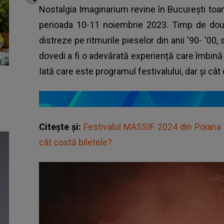
Nostalgia Imaginarium revine în București toa
perioada 10-11 noiembrie 2023. Timp de două
distreze pe ritmurile pieselor din anii '90- '0
dovedi a fi o adevărată experiență care îmbină î
Iată care este programul
festivalului
, dar și cât
Citește și:
Festivalul MASSIF 2024 din Poiana 
cât costă biletele?