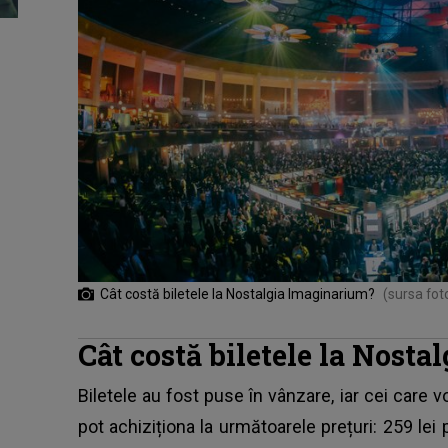
Cât costă biletele la Nostalgia Imaginarium?
(sursa fot
Cât costă biletele la Nost
Biletele au fost puse în vânzare, iar cei care v
pot achiziționa la următoarele prețuri: 259 le