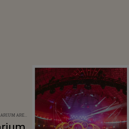
NARIUM ARE
BRIE 2023, LA
arium
TĂ UN BILET?