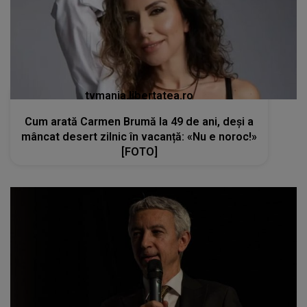
tvmania.libertatea.ro
Cum arată Carmen Brumă la 49 de ani, deși a
mâncat desert zilnic în vacanță: «Nu e noroc!»
[FOTO]