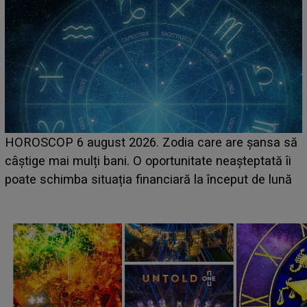
LINE-UP UNTOLD ONE, ziua 2. La ce oră urcă pe
 să
scena principală a festivalului Zara Larsson? Artist
 îi
suedeză a ajuns deja în România și s-a filmat din
ună
camera de hotel