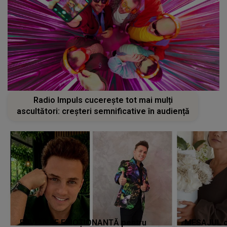
Radio Impuls cucerește tot mai mulți
ascultători: creșteri semnificative în audiență
REVEDERE EMOȚIONANTĂ pentru
MESAJUL ca