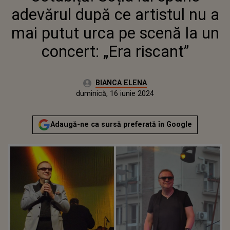
RISCANT”
adevărul după ce artistul nu a
mai putut urca pe scenă la un
concert: „Era riscant”
Autor:
BIANCA ELENA
Publicat:
duminică, 16 iunie 2024
Adaugă-ne ca sursă preferată în Google