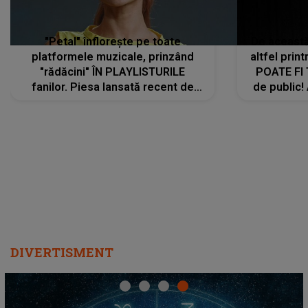
"Petal" înflorește pe toate
De această 
platformele muzicale, prinzând
altfel prin
"rădăcini" ÎN PLAYLISTURILE
POATE FI
fanilor. Piesa lansată recent de
de public!
Ariana Grande îi face pe
a lansat V
ascultători SĂ O ASCULTE PE
REPEAT
DIVERTISMENT