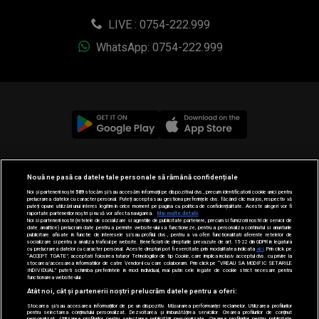
LIVE : 0754-222.999
WhatsApp: 0754-222.999
© 2019-2026 DOGAN MEDIA INTERNATIONAL SA, Toate
Nouă ne pasă ca datele tale personale să rămână confidențiale
drepturile rezervate.
Noi și partenerii noștri
589
stocăm și/sau accesăm informații pe dispozitivul dvs., precum identificatorii cookie unici pentru
prelucrarea datelor cu caracter personal. Puteți accepta sau gestiona preferințele dvs. făcând clic mai jos, respectiv vă
puteți opune utilizării unui interes legitim în orice moment pe pagina cu politica de confidențialitate. Aceste alegeri vor fi
raportate partenerilor noștri și nu vă vor afecta navigarea.
Mai multe detalii
Noi si partenerii nostri (retelele de socializare si agentiile de publicitate partenere, precum si furnizorii nostri de servicii de
date analitice) prelucram date pentru a permite website-ului sa functioneze, pentru a personaliza continutul si anunturile
publicitare afisate in functie de interesele si/sau profilul dvs., pentru a va oferi functionalitati aferente retelelor de
socializare si pentru a analiza traficul pe website. Beneficiati de drepturile prevazute de art. 15-22 din GDPR in legatura
cu prelucrarea datelor cu caracter personal. Aceste drepturi pot fi exercitate prin modalitatea indicata
aici
. Prin click pe
“ACCEPT TOATE”, acceptati folosirea tuturor Tehnologiilor de tip Cookie, care implica inclusiv acceptul dvs. cu privire la
stocarea/accesarea informatiilor de catre Vendor-ii cu care colaboram. Prin click pe “VREAU SA MODIFIC SETARILE
INDIVIDUAL” puteti schimba preferintele in mod individual, mai putin cele legate de cookie strict necesare pentru
functionarea website-ului.
Atât noi, cât și partenerii noștri prelucrăm datele pentru a oferi:
Stocarea și/sau accesarea informațiilor de pe un dispozitiv. Măsurarea performanței reclamelor. Utilizarea profilurilor
pentru selectarea conținutului personalizat. Dezvoltarea și îmbunătățirea serviciilor. Crearea profilurilor de conținut
personalizat. Utilizarea profilurilor pentru selectarea publicității personalizate. Crearea profilurilor pentru publicitate