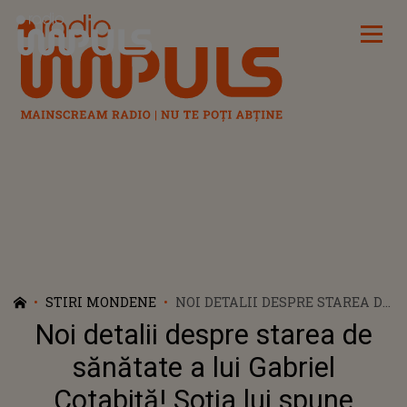
Radio Impuls
STIRI MONDENE
NOI DETALII DESPRE STAREA DE
SĂNĂTATE A LUI GABRIEL
Noi detalii despre starea de
COTABIȚĂ! SOȚIA LUI SPUNE
ADEVĂRUL DUPĂ CE ARTISTUL
sănătate a lui Gabriel
NU A MAI PUTUT URCA PE
Cotabiță! Soția lui spune
SCENĂ LA UN CONCERT: „ERA