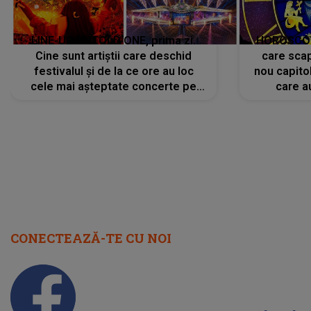
LINE-UP UNTOLD ONE, prima zi.
HOROSCOP 
Cine sunt artiștii care deschid
care scap
festivalul și de la ce ore au loc
nou capitol
cele mai așteptate concerte pe
care a
scena principală?
perioadă 
CONECTEAZĂ-TE CU NOI