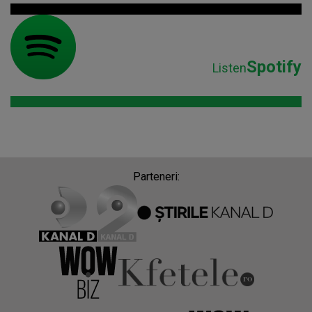
Spotify
Listen
Parteneri: