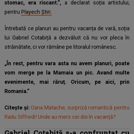
stomac, era riscant.”,
a declarat soția artistului,
pentru
Playech Știri.
Întrebată ce planuri au pentru vacanța de vară,
soția
lui Gabriel Cotabiță
a dezvăluit că nu vor pleca în
străinătate, ci vor rămâne pe litoralul românesc.
„În rest, pentru vara asta nu avem planuri, poate
vom merge pe la Mamaia un pic. Avand multe
evenimente, mai răruț. Oricum, pe aici, prin
Romania.”
Citește și:
Oana Matache, surpriză romantică pentru
Radu Siffredi! Unde au mers cei doi în vacanță?
Gabriel Cotabiță s-a confruntat cu