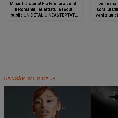
Mihai Trăistariu! Fratele lui a venit
pe Ilean
în România, iar artistul a făcut
sora lui Cu
public UN DETALIU NEAȘTEPTAT:
veni ziua c
"Nu știu ce să-i zic. Voi ce spuneți
? Să se..."
LANSĂRI MUZICALE