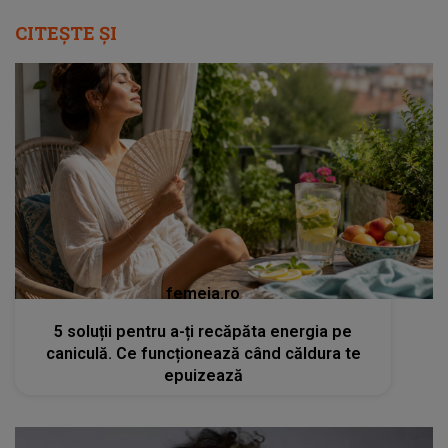
CITEȘTE ȘI
femeia.ro
5 soluții pentru a-ți recăpăta energia pe
caniculă. Ce funcționează când căldura te
epuizează