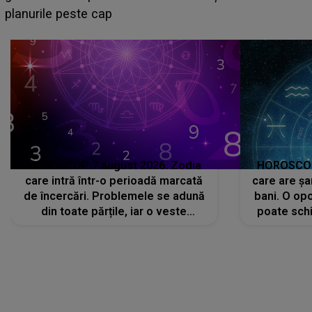
sa: "I-am spus și ei în față, eu nu te iubesc pentru
că..."
HOROSCOP 7 august 2026. Zodia
HOROSCOP 
care intră într-o perioadă marcată
care are șa
de încercări. Problemele se adună
bani. O opo
din toate părțile, iar o veste
poate schi
neașteptată îi dă planurile peste
la
cap