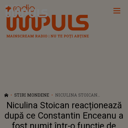
Radio Impuls
STIRI MONDENE
NICULINA STOICAN
REACȚIONEAZĂ DUPĂ CE
Niculina Stoican reacționează
CONSTANTIN ENCEANU A FOST
NUMIT ÎNTR-O FUNCȚIE DE
după ce Constantin Enceanu a
CONDUCERE: "ESTE EXCLUSĂ
fost numit într-o funcție de
ACEASTĂ DISCUȚIE". CE S-A