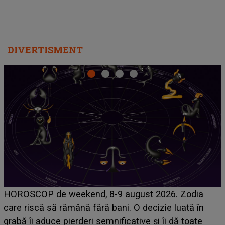
DIVERTISMENT
Emanuel a ținut ACEST DETALIU ASCUNS până
acum! În fața Alexandrei, concurentul din Casa Iubirii
face o MĂRTURISIRE NEAȘTEPTATĂ despre mama