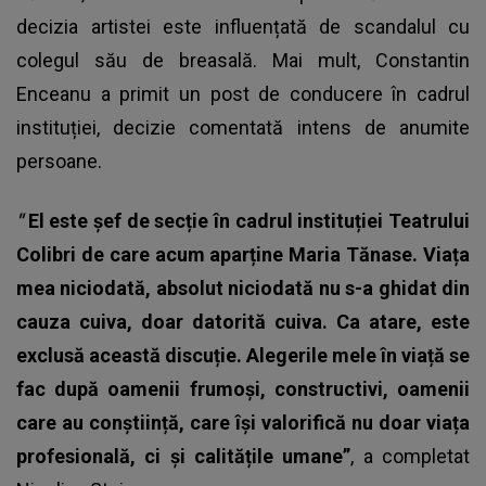
decizia artistei este influențată de scandalul cu
colegul său de breasală. Mai mult, Constantin
Enceanu a primit un post de conducere în cadrul
instituției, decizie comentată intens de anumite
persoane.
"
El este șef de secție în cadrul instituției Teatrului
Colibri de care acum aparține Maria Tănase. Viața
mea niciodată, absolut niciodată nu s-a ghidat din
cauza cuiva, doar datorită cuiva.
Ca atare, este
exclusă această discuție. Alegerile mele în viață se
fac după oamenii frumoși, constructivi, oamenii
care au conștiință, care își valorifică nu doar viața
profesională, ci și calitățile umane”
, a completat