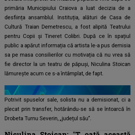
primăria Municipiului Craiova a luat decizia de a
desființa ansamblul. Instituția, alături de Casa de
Cultură Traian Demetrescu, a fost alipită Teatrului
pentru Copii și Tineret Colibri. După ce în spațiul
public a apărut informația că artista le-a pus demisia
sa pe masa consilierilor cu motivația că nu vrea să
fie director la un teatru de păpuși, Niculina Stoican
lămurește acum ce s-a întâmplat, de fapt.
Potrivit spuselor sale, solista nu a demisionat, ci a
plecat prin transfer, hotărându-se să se întoarcă în
Drobeta Turnu Severin, „județul său”.
Niculina Stoican: "T
oată această