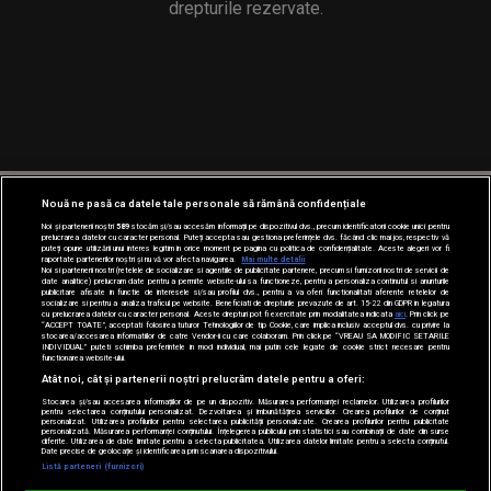
drepturile rezervate.
Nouă ne pasă ca datele tale personale să rămână confidențiale
Noi și partenerii noștri
589
stocăm și/sau accesăm informații pe dispozitivul dvs., precum identificatorii cookie unici pentru
prelucrarea datelor cu caracter personal. Puteți accepta sau gestiona preferințele dvs. făcând clic mai jos, respectiv vă
puteți opune utilizării unui interes legitim în orice moment pe pagina cu politica de confidențialitate. Aceste alegeri vor fi
raportate partenerilor noștri și nu vă vor afecta navigarea.
Mai multe detalii
Noi si partenerii nostri (retelele de socializare si agentiile de publicitate partenere, precum si furnizorii nostri de servicii de
date analitice) prelucram date pentru a permite website-ului sa functioneze, pentru a personaliza continutul si anunturile
publicitare afisate in functie de interesele si/sau profilul dvs., pentru a va oferi functionalitati aferente retelelor de
socializare si pentru a analiza traficul pe website. Beneficiati de drepturile prevazute de art. 15-22 din GDPR in legatura
cu prelucrarea datelor cu caracter personal. Aceste drepturi pot fi exercitate prin modalitatea indicata
aici
. Prin click pe
“ACCEPT TOATE”, acceptati folosirea tuturor Tehnologiilor de tip Cookie, care implica inclusiv acceptul dvs. cu privire la
stocarea/accesarea informatiilor de catre Vendor-ii cu care colaboram. Prin click pe “VREAU SA MODIFIC SETARILE
INDIVIDUAL” puteti schimba preferintele in mod individual, mai putin cele legate de cookie strict necesare pentru
functionarea website-ului.
Atât noi, cât și partenerii noștri prelucrăm datele pentru a oferi:
Stocarea și/sau accesarea informațiilor de pe un dispozitiv. Măsurarea performanței reclamelor. Utilizarea profilurilor
pentru selectarea conținutului personalizat. Dezvoltarea și îmbunătățirea serviciilor. Crearea profilurilor de conținut
personalizat. Utilizarea profilurilor pentru selectarea publicității personalizate. Crearea profilurilor pentru publicitate
personalizată. Măsurarea performanței conținutului. Înțelegerea publicului prin statistici sau combinații de date din surse
diferite. Utilizarea de date limitate pentru a selecta publicitatea. Utilizarea datelor limitate pentru a selecta conținutul.
Date precise de geolocație și identificarea prin scanarea dispozitivului.
Listă parteneri (furnizori)