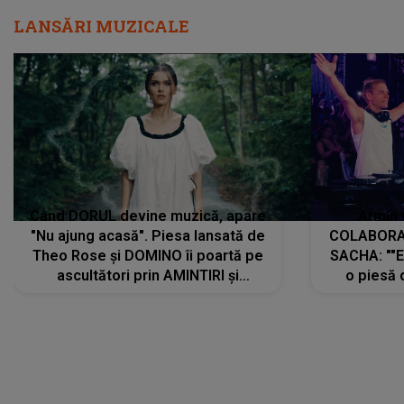
LANSĂRI MUZICALE
Când DORUL devine muzică, apare
Armin 
"Nu ajung acasă". Piesa lansată de
COLABORAR
Theo Rose și DOMINO îi poartă pe
SACHA: ""E
ascultători prin AMINTIRI și
o piesă 
REGĂSIRI, iar drumul emoțiilor
imediat pre
trece prin sufletul publicului:
cu mine șt
"Pentru toți cei care au plecat
păstrăm do
departe ca să le fie mai bine"