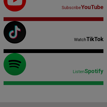
YouTube
Subscribe
TikTok
Watch
Spotify
Listen