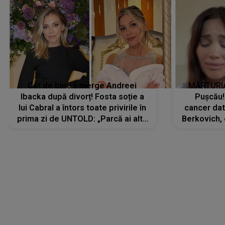
Cât de bine îi merge Andreei
MĂRTURIA
Ibacka după divorț! Fosta soție a
Pușcău!
lui Cabral a întors toate privirile în
cancer dato
prima zi de UNTOLD: „Parcă ai altă
Berkovich, 
strălucire, emani putere,
accident ru
încredere, siguranță...”
Dacă nu 