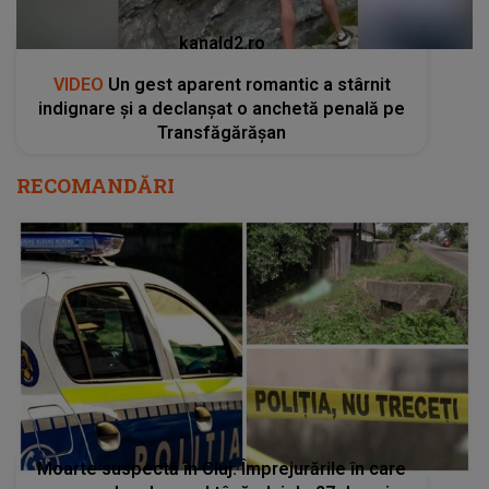
kanald2.ro
VIDEO
Un gest aparent romantic a stârnit
indignare și a declanșat o anchetă penală pe
Transfăgărășan
RECOMANDĂRI
Moarte suspectă în Cluj. Împrejurările în care