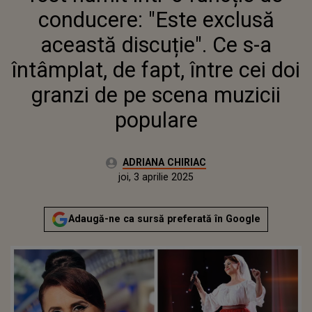
ÎNTÂMPLAT, DE FAPT, ÎNTRE CEI
conducere: "Este exclusă
DOI GRANZI DE PE SCENA
MUZICII POPULARE
această discuție". Ce s-a
întâmplat, de fapt, între cei doi
granzi de pe scena muzicii
populare
Autor:
ADRIANA CHIRIAC
Publicat:
miercuri, 2 aprilie 2025
Actualizat:
joi, 3 aprilie 2025
Adaugă-ne ca sursă preferată în Google