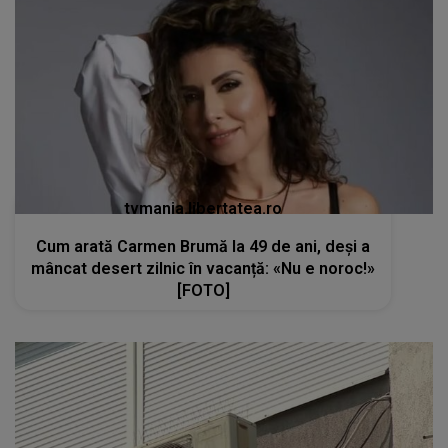
tvmania.libertatea.ro
Cum arată Carmen Brumă la 49 de ani, deși a
mâncat desert zilnic în vacanță: «Nu e noroc!»
[FOTO]