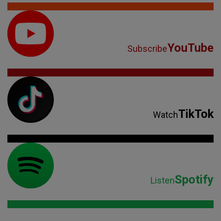
YouTube
Subscribe
TikTok
Watch
Spotify
Listen