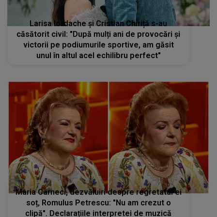
Larisa Iordache și Cristian Chiriță s-au
căsătorit civil: "După mulți ani de provocări și
victorii pe podiumurile sportive, am găsit
unul în altul acel echilibru perfect"
Maria Cârneci, dezvăluiri despre regretatul ei
soț, Romulus Petrescu: "Nu am crezut o
clipă". Declarațiile interpretei de muzică