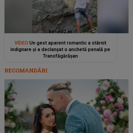
kanald2.ro
VIDEO
Un gest aparent romantic a stârnit
indignare și a declanșat o anchetă penală pe
Transfăgărășan
RECOMANDĂRI