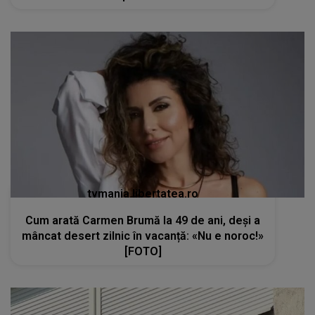
tvmania.libertatea.ro
Cum arată Carmen Brumă la 49 de ani, deși a
mâncat desert zilnic în vacanță: «Nu e noroc!»
[FOTO]