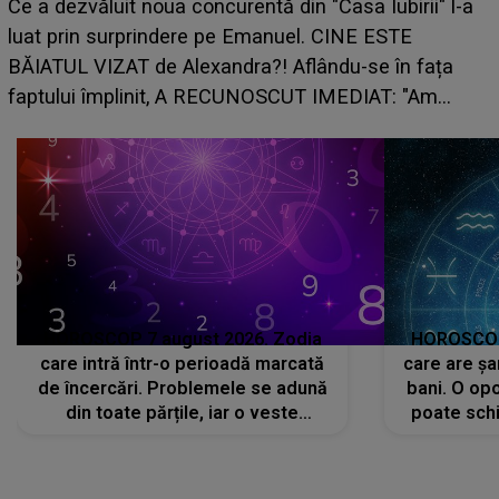
HOROSCOP de weekend, 8-9 au
 din "Casa Iubirii" l-a
care riscă să rămână fără bani. 
nuel. CINE ESTE
grabă îi aduce pierderi semnifica
 Aflându-se în fața
planurile peste cap
SCUT IMEDIAT: "Am
HOROSCOP 7 august 2026. Zodia
HOROSCOP 
care intră într-o perioadă marcată
care are șa
de încercări. Problemele se adună
bani. O opo
din toate părțile, iar o veste
poate schi
neașteptată îi dă planurile peste
la
cap