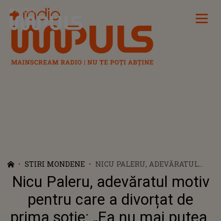
Radio Impuls
STIRI MONDENE
NICU PALERU, ADEVĂRATUL
MOTIV PENTRU CARE A
Nicu Paleru, adevăratul motiv
DIVORȚAT DE PRIMA SOȚIE: „EA
NU MAI PUTEA. EU
pentru care a divorțat de
RĂMĂSESEM BLOCAT ÎN TOATĂ
prima soție: „Ea nu mai putea.
NEBUNIA AIA”