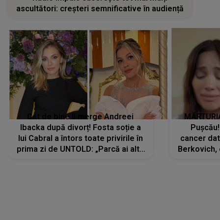
ascultători: creșteri semnificative în audiență
Cât de bine îi merge Andreei
MĂRTURIA
Ibacka după divorț! Fosta soție a
Pușcău!
lui Cabral a întors toate privirile în
cancer dato
prima zi de UNTOLD: „Parcă ai altă
Berkovich, 
strălucire, emani putere,
accident ru
încredere, siguranță...”
Dacă nu 