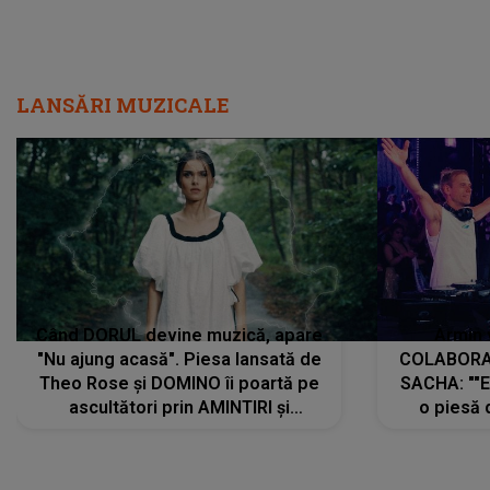
LANSĂRI MUZICALE
Când DORUL devine muzică, apare
Armin 
"Nu ajung acasă". Piesa lansată de
COLABORAR
Theo Rose și DOMINO îi poartă pe
SACHA: ""E
ascultători prin AMINTIRI și
o piesă 
REGĂSIRI, iar drumul emoțiilor
imediat pre
trece prin sufletul publicului:
cu mine șt
"Pentru toți cei care au plecat
păstrăm do