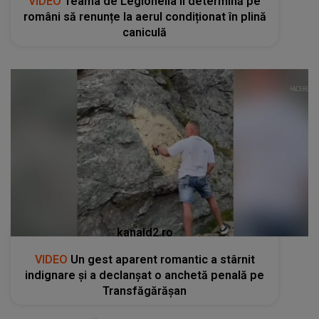
VIDEO
Teama de Legionella îi determină pe
români să renunțe la aerul condiționat în plină
caniculă
kanald2.ro
VIDEO
Un gest aparent romantic a stârnit
indignare și a declanșat o anchetă penală pe
Transfăgărășan