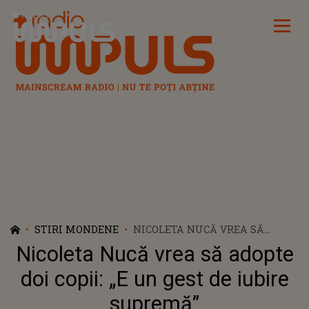
Radio Impuls
STIRI MONDENE
NICOLETA NUCĂ VREA SĂ
ADOPTE DOI COPII: „E UN GEST
Nicoleta Nucă vrea să adopte
DE IUBIRE SUPREMĂ”
doi copii: „E un gest de iubire
supremă”