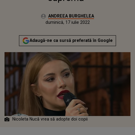
Autor:
ANDREEA BURGHELEA
Publicat:
marți, 8 decembrie 2020
Actualizat:
duminică, 17 iulie 2022
Adaugă-ne ca sursă preferată în Google
Nicoleta Nucă vrea să adopte doi copii