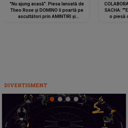
"Nu ajung acasă". Piesa lansată de
COLABORAR
Theo Rose și DOMINO îi poartă pe
SACHA: ""E
ascultători prin AMINTIRI și
o piesă 
REGĂSIRI, iar drumul emoțiilor
imediat pre
trece prin sufletul publicului:
cu mine șt
"Pentru toți cei care au plecat
păstrăm do
departe ca să le fie mai bine"
DIVERTISMENT