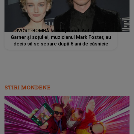
DIVORȚ-BOMBĂ la Hollywood! Actrița Julia
Garner și soțul ei, muzicianul Mark Foster, au
decis să se separe după 6 ani de căsnicie
STIRI MONDENE