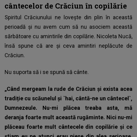
cântecelor de Crăciun în copilărie
Spiritul Crăciunului ne lovește din plin în această
perioadă și nu avem cum să nu asociem această
sărbătoare cu amintirile din copilărie. Nicoleta Nucă,
însă spune că are și ceva amintiri neplăcute de
Crăciun.
Nu suporta să i se spună să cânte.
„Când mergeam la rude de Crăciun și exista acea
tradiție cu scăunelul și `hai, cântă-ne un cântecel`,
Dumnezeule. Nu-mi plăcea treaba asta, mă
deranja foarte mult această rugăminte. Nici nu-mi
plăceau foarte mult cântecele din copilărie şi ce
ştiam eu pe atunci erau piese din alea serioase.