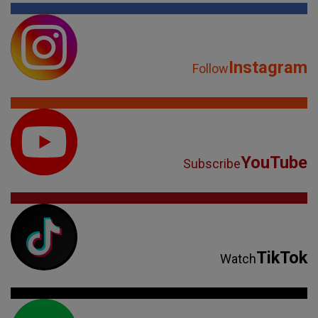
Instagram
Follow
YouTube
Subscribe
TikTok
Watch