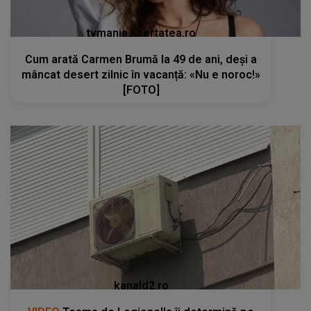
tvmania.libertatea.ro
Cum arată Carmen Brumă la 49 de ani, deși a
mâncat desert zilnic în vacanță: «Nu e noroc!»
[FOTO]
kanald2.ro