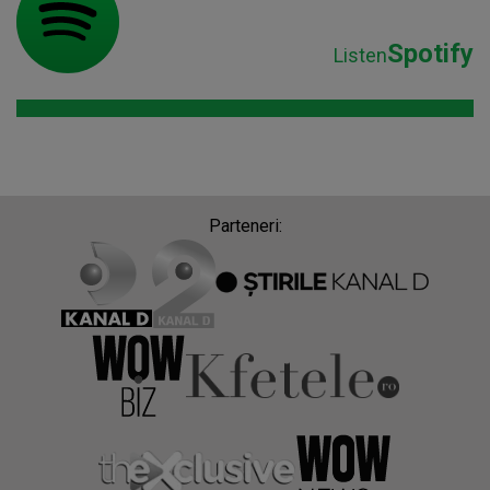
Spotify
Listen
Parteneri: