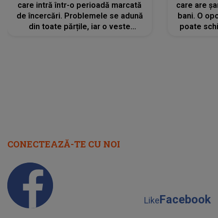
care intră într-o perioadă marcată
care are șa
de încercări. Problemele se adună
bani. O opo
din toate părțile, iar o veste
poate schi
neașteptată îi dă planurile peste
la
cap
CONECTEAZĂ-TE CU NOI
Facebook
Like