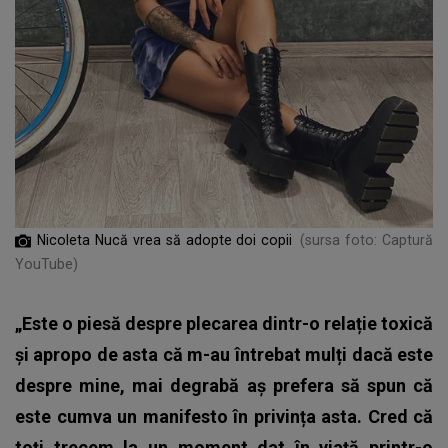
Nicoleta Nucă vrea să adopte doi copii
(sursa foto: Captură
YouTube)
„Este o piesă despre plecarea dintr-o relație toxică
și apropo de asta că m-au întrebat mulți dacă este
despre mine, mai degrabă aș prefera să spun că
este cumva un manifesto în privința asta. Cred că
toți trecem la un moment dat în viață printr-o