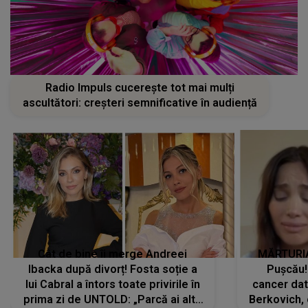
Radio Impuls cucerește tot mai mulți
ascultători: creșteri semnificative în audiență
Cât de bine îi merge Andreei
MĂRTURIA
Ibacka după divorț! Fosta soție a
Pușcău!
lui Cabral a întors toate privirile în
cancer dato
prima zi de UNTOLD: „Parcă ai altă
Berkovich, 