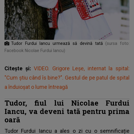
Tudor Furdui Iancu urmează să devină tată
(sursa foto:
Facebook Nicolae Furdui Iancu)
Citește și:
VIDEO. Grigore Leșe, internat la spital:
"Cum știu când îs bine?". Gestul de pe patul de spital
a înduioşat o lume întreagă
Tudor, fiul lui Nicolae Furdui
Iancu, va deveni tată pentru prima
oară
Tudor Furdui Iancu
a ales o zi cu o semnificație