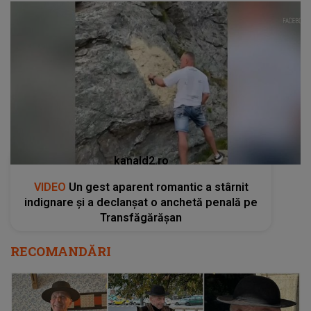
kanald2.ro
VIDEO
Un gest aparent romantic a stârnit
indignare și a declanșat o anchetă penală pe
Transfăgărășan
RECOMANDĂRI