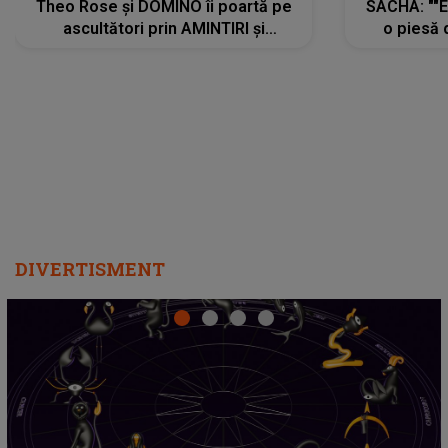
Theo Rose și DOMINO îi poartă pe
SACHA: ""E
ascultători prin AMINTIRI și
o piesă 
REGĂSIRI, iar drumul emoțiilor
imediat pre
trece prin sufletul publicului:
cu mine șt
"Pentru toți cei care au plecat
păstrăm do
departe ca să le fie mai bine"
DIVERTISMENT