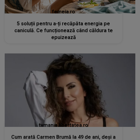
femeia.ro
5 soluții pentru a-ți recăpăta energia pe
caniculă. Ce funcționează când căldura te
epuizează
tvmania.libertatea.ro
Cum arată Carmen Brumă la 49 de ani, deși a