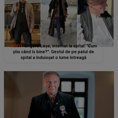
VIDEO
. Grigore Leșe, internat la spital: "Cum
știu când îs bine?". Gestul de pe patul de
spital a înduioşat o lume întreagă