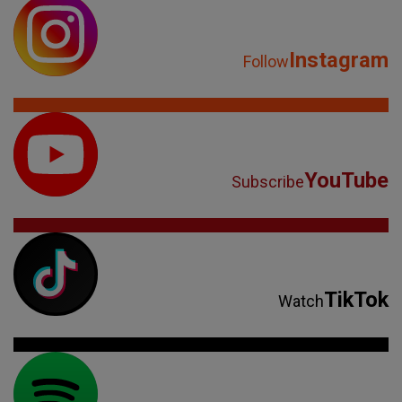
Instagram
Follow
YouTube
Subscribe
TikTok
Watch