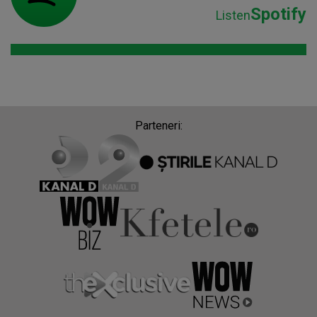
Spotify
Listen
Parteneri: