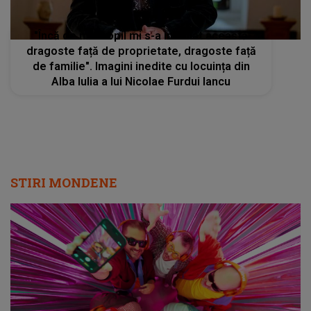
"Încă de mic copil mi s-a insuflat această
dragoste față de proprietate, dragoste față
de familie". Imagini inedite cu locuința din
Alba Iulia a lui Nicolae Furdui Iancu
STIRI MONDENE