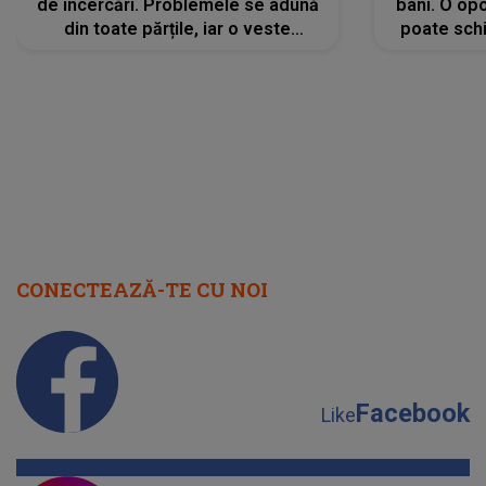
de încercări. Problemele se adună
bani. O opo
din toate părțile, iar o veste
poate schi
neașteptată îi dă planurile peste
la
cap
CONECTEAZĂ-TE CU NOI
Facebook
Like