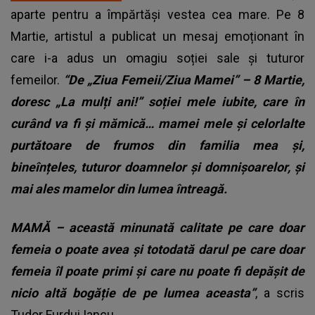
aparte pentru a împărtăși vestea cea mare. Pe 8
Martie, artistul a publicat un mesaj emoționant în
care i-a adus un omagiu soției sale și tuturor
femeilor.
“De „Ziua Femeii/Ziua Mamei” – 8 Martie,
doresc „La mulți ani!” soției mele iubite, care în
curând va fi și mămică… mamei mele și celorlalte
purtătoare de frumos din familia mea și,
bineînțeles, tuturor doamnelor și domnișoarelor, și
mai ales mamelor din lumea întreagă.
MAMĂ – această minunată calitate pe care doar
femeia o poate avea și totodată darul pe care doar
femeia îl poate primi și care nu poate fi depășit de
nicio altă bogăție de pe lumea aceasta”
, a scris
Tudor Furdui Iancu.