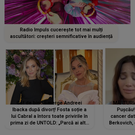
Radio Impuls cucerește tot mai mulți
ascultători: creșteri semnificative în audiență
Cât de bine îi merge Andreei
MĂRTURIA
Ibacka după divorț! Fosta soție a
Pușcău!
lui Cabral a întors toate privirile în
cancer dato
prima zi de UNTOLD: „Parcă ai altă
Berkovich, 
strălucire, emani putere,
accident ru