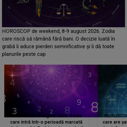
Emanuel a ținut ACEST DETALIU ASCUNS până
acum! În fața Alexandrei, concurentul din Casa Iubirii
face o MĂRTURISIRE NEAȘTEPTATĂ despre mama
sa: "I-am spus și ei în față, eu nu te iubesc pentru
că..."
HOROSCOP 7 august 2026. Zodia
HOROSCOP 
care intră într-o perioadă marcată
care are șa