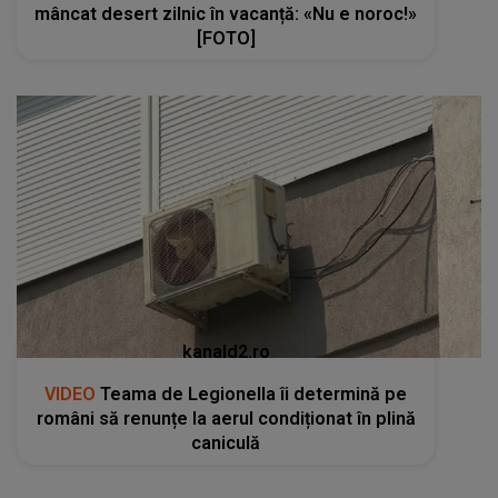
mâncat desert zilnic în vacanță: «Nu e noroc!»
[FOTO]
kanald2.ro
VIDEO
Teama de Legionella îi determină pe
români să renunțe la aerul condiționat în plină
caniculă