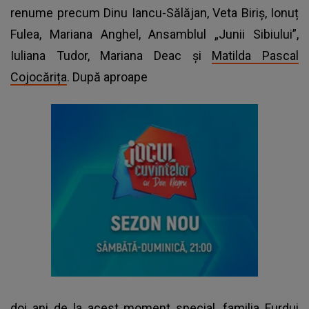
renume precum Dinu Iancu-Sălăjan, Veta Biriș, Ionuț
Fulea, Mariana Anghel, Ansamblul „Junii Sibiului”,
Iuliana Tudor, Mariana Deac și
Matilda Pascal
Cojocărița
. După aproape
doi ani de la acest moment special, familia Furdui