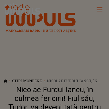
Radio Impuls
STIRI MONDENE
NICOLAE FURDUI IANCU, ÎN
CULMEA FERICIRII! FIUL SĂU,
Nicolae Furdui Iancu, în
TUDOR, VA DEVENI TATĂ
PENTRU PRIMA OARĂ
culmea fericirii! Fiul său,
Tudor, va deveni tată pentru