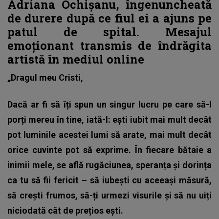
Adriana Ochișanu, îngenuncheată
de durere după ce fiul ei a ajuns pe
patul de spital. Mesajul
emoționant transmis de îndrăgita
artistă în mediul online
„Dragul meu Cristi,
Dacă ar fi să îți spun un singur lucru pe care să-l
porți mereu în tine, iată-l: ești iubit mai mult decât
pot luminile acestei lumi să arate, mai mult decât
orice cuvinte pot să exprime. În fiecare bătaie a
inimii mele, se află rugăciunea, speranța și dorința
ca tu să fii fericit – să iubești cu aceeași măsură,
să crești frumos, să-ți urmezi visurile și să nu uiți
niciodată cât de prețios ești.