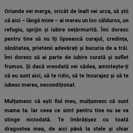
Oriunde vei merge, oricât de înalt vei urca, să știi
că aici – lângă mine – ai mereu un loc călduros, un
refugiu, sprijin și iubire nețărmurită. Îmi doresc
pentru tine să nu îți lipsească curajul, credința,
sănătatea, prietenii adevărați și bucuria de a trăi.
Îmi doresc să ai parte de iubire curată şi suflet
frumos. Şi dacă vreodată vei cădea, amintește-ți
că eu sunt aici, să te ridic, să te încurajez și să te
iubesc mereu, necondiționat.
Mulțumesc că ești fiul meu, mulțumesc că sunt
mama ta. lar ceea ce simt pentru tine nu se va
stinge niciodată. Te îmbrățișez cu toată
dragostea mea, de aici până la stele și chiar