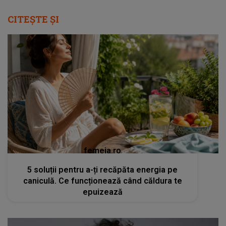
CITEȘTE ȘI
femeia.ro
5 soluții pentru a-ți recăpăta energia pe
caniculă. Ce funcționează când căldura te
epuizează