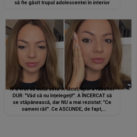
să fie găsit trupul adolescentei în interior
N-a vrut să audă asta! A tăcut, apoi a răbufnit
DUR: "Văd că nu înțelegeți!". A ÎNCERCAT să
se stăpânească, dar NU a mai rezistat: "Ce
oameni răi!". Ce ASCUNDE, de fapt,
concurenta din Casa Iubirii și ce a înfuriat-o
așa tare