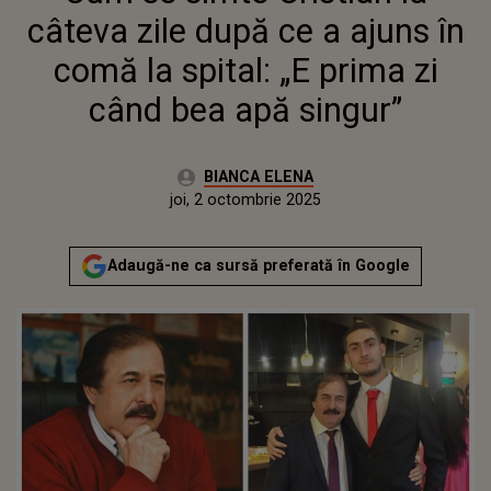
SINGUR”
câteva zile după ce a ajuns în
comă la spital: „E prima zi
când bea apă singur”
Autor:
BIANCA ELENA
Publicat:
joi, 2 octombrie 2025
Actualizat:
joi, 2 octombrie 2025
Adaugă-ne ca sursă preferată în Google