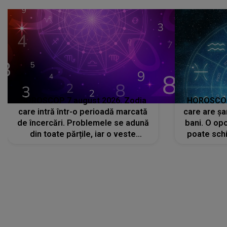
că..."
HOROSCOP 7 august 2026. Zodia
HOROSCOP 
care intră într-o perioadă marcată
care are șa
de încercări. Problemele se adună
bani. O opo
din toate părțile, iar o veste
poate schi
neașteptată îi dă planurile peste
la
cap