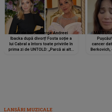
Cât de bine îi merge Andreei
MĂRTURIA
Ibacka după divorț! Fosta soție a
Pușcău!
lui Cabral a întors toate privirile în
cancer dato
prima zi de UNTOLD: „Parcă ai altă
Berkovich, 
strălucire, emani putere,
accident ru
încredere, siguranță...”
Dacă nu 
LANSĂRI MUZICALE