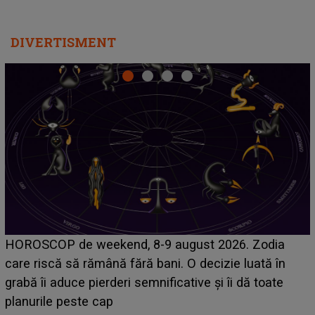
DIVERTISMENT
Emanuel a ținut ACEST DETALIU ASCUNS până
acum! În fața Alexandrei, concurentul din Casa Iubirii
face o MĂRTURISIRE NEAȘTEPTATĂ despre mama
sa: "I-am spus și ei în față, eu nu te iubesc pentru