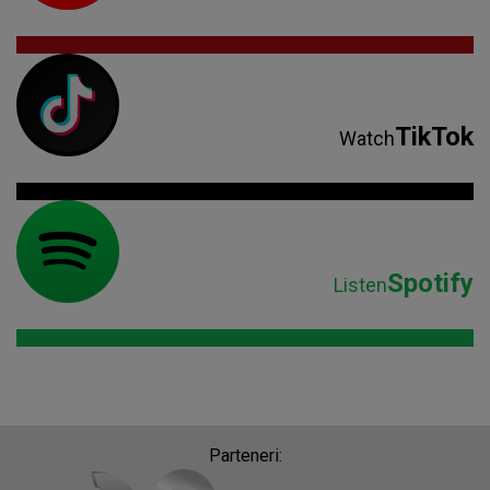
TikTok
Watch
Spotify
Listen
Parteneri: