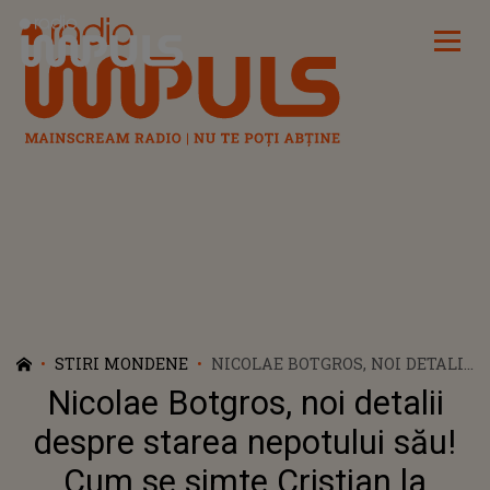
Radio Impuls
STIRI MONDENE
NICOLAE BOTGROS, NOI DETALII
DESPRE STAREA NEPOTULUI
Nicolae Botgros, noi detalii
SĂU! CUM SE SIMTE CRISTIAN
LA CÂTEVA ZILE DUPĂ CE A
despre starea nepotului său!
AJUNS ÎN COMĂ LA SPITAL: „E
Cum se simte Cristian la
PRIMA ZI CÂND BEA APĂ