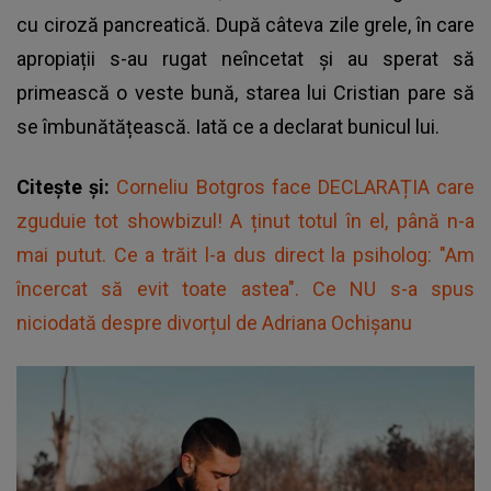
cu ciroză pancreatică. După câteva zile grele, în care
apropiații s-au rugat neîncetat și au sperat să
primească o veste bună, starea lui Cristian pare să
se îmbunătățească. Iată ce a declarat bunicul lui.
Citește și:
Corneliu Botgros face DECLARAȚIA care
zguduie tot showbizul! A ținut totul în el, până n-a
mai putut. Ce a trăit l-a dus direct la psiholog: "Am
încercat să evit toate astea". Ce NU s-a spus
niciodată despre divorțul de Adriana Ochișanu