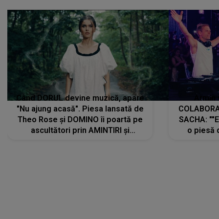
Când DORUL devine muzică, apare
Armin 
"Nu ajung acasă". Piesa lansată de
COLABORAR
Theo Rose și DOMINO îi poartă pe
SACHA: ""E
ascultători prin AMINTIRI și
o piesă 
REGĂSIRI, iar drumul emoțiilor
imediat pre
trece prin sufletul publicului:
cu mine șt
"Pentru toți cei care au plecat
păstrăm do
departe ca să le fie mai bine"