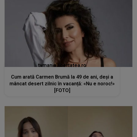
tvmania.libertatea.ro
Cum arată Carmen Brumă la 49 de ani, deși a
mâncat desert zilnic în vacanță: «Nu e noroc!»
[FOTO]