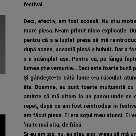
festival.
Deci, efectiv, am fost scoasă. Nu știu moti
mare piesa. N-am primit nicio explicație. Du
pentru că s-a luptat presa să mă reintroducă
după aceea, această piesă a bubuit.
Dar a fo
s-a întâmplat așa. Pentru că, pe lângă fapt
lumea știe versurile… Deci este foarte bună p
Și gândește-te câtă lume s-a răsculat atun
ăla.
Doamne, eu sunt foarte mulțumită cu 
aminte că mă uitam la un panou unde se d
repet, după ce am fost reintroduși în festiv
am făcut piesa. El era soțul meu atunci. El v
‘nu te mai uita, de frică.
Și eu am zis, nu, eu stau aici, vreau să mă ui