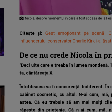
Nicola, despre momentul în care a fost scoasă de la Fe
Citește și:
Gest emoționant pe scenă! Ce
influencerului conservator Charlie Kirk i-a lăsat 
De ce nu crede Nicola în p
"Deci uite care e treaba în lumea mondenă. T
ta, cântăreața X.
Întotdeauna va fi concurență. Indiferent. În 
cabinet cosmetic, cu altul. N-ai cum, mă, p
astea. Că eu trebuie să am mai mulți clie
răpește din prietenie. Că n-ai cum, mă, 