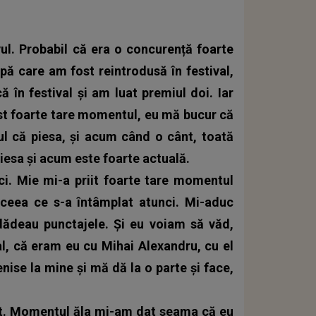
vul. Probabil că era o concurență foarte
pă care am fost reintrodusă în festival,
 în festival și am luat premiul doi. Iar
st foarte tare momentul, eu mă bucur că
ul că piesa, și acum când o cânt, toată
iesa și acum este foarte actuală.
ci. Mie mi-a priit foarte tare momentul
ceea ce s-a întâmplat atunci. Mi-aduc
ădeau punctajele. Și eu voiam să văd,
al, că eram eu cu Mihai Alexandru, cu el
enise la mine și mă dă la o parte și face,
t.
Momentul ăla mi-am dat seama că eu