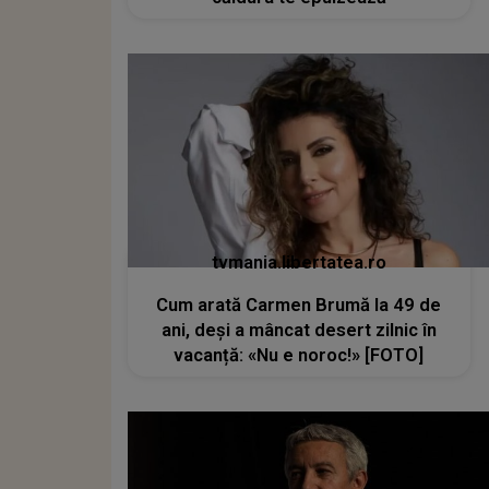
tvmania.libertatea.ro
Cum arată Carmen Brumă la 49 de
ani, deși a mâncat desert zilnic în
vacanță: «Nu e noroc!» [FOTO]