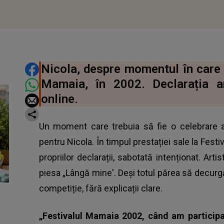
DISTRIBUIE ARTICOLUL
Nicola, despre momentul în care 
Mamaia, în 2002. Declarația ar
online.
Un moment care trebuia să fie o celebrare a
pentru Nicola. În timpul prestației sale la Festiv
propriilor declarații, sabotată intenționat. Art
piesa „Lângă mine'. Deși totul părea să decurgă
competiție, fără explicații clare.
„Festivalul Mamaia 2002, când am particip