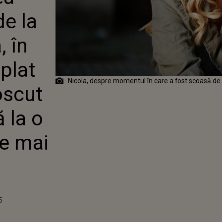
ÎN 2002. CE I-A
de la
AT PE SCENĂ A
SCUT ABIA
MĂ DĂ LA O
, în
 FACE, ‘NU TE
, DE FRICĂ'"
plat
Nicola, despre momentul în care a fost scoasă de
oscut
 la o
te mai
5