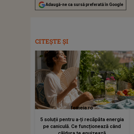
Adaugă-ne ca sursă preferată în Google
CITEȘTE ȘI
femeia.ro
5 soluții pentru a-ți recăpăta energia
pe caniculă. Ce funcționează când
căldura te epuizează