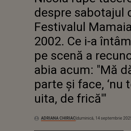
MAMAIA, 
despre sabotajul 
ÎNTÂMPL
RECUNO
ACUM: "
Festivalul Mamaia
PARTE ȘI
MAI UITA
2002. Ce i-a întâm
pe scenă a recun
abia acum: "Mă dă
parte și face, ‘nu 
uita, de frică'"
Autor:
Publicat:
ADRIANA CHIRIAC
duminică, 14 septembrie 202