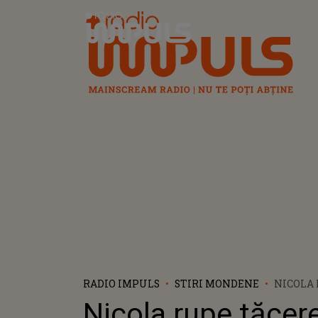
Radio Impuls
RADIO IMPULS
STIRI MONDENE
NICOLA
DESPRE 
Nicola rupe tăcer
LA FEST