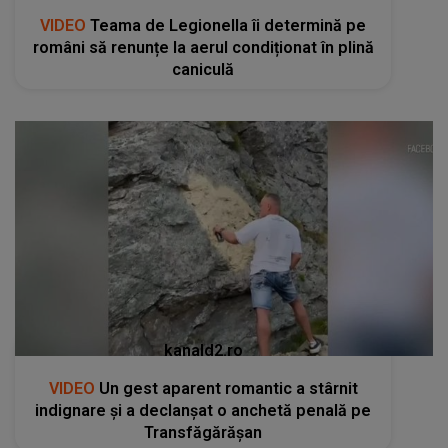
VIDEO
Teama de Legionella îi determină pe
români să renunțe la aerul condiționat în plină
caniculă
kanald2.ro
VIDEO
Un gest aparent romantic a stârnit
indignare și a declanșat o anchetă penală pe
Transfăgărășan