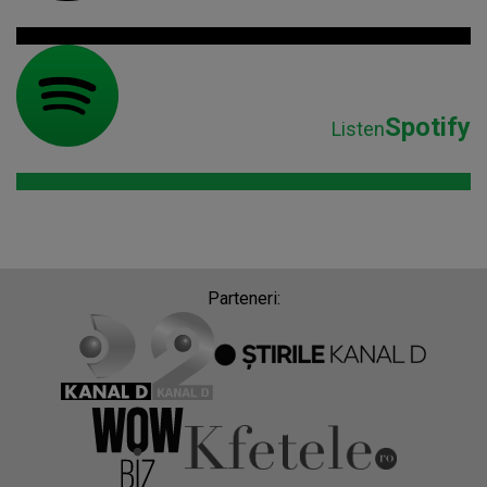
Spotify
Listen
Parteneri: