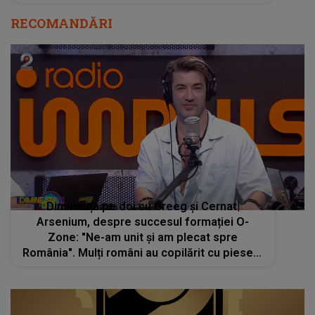
RECOMANDĂRI
Dimineața pe doi cu Greeg și Cernat|
Arsenium, despre succesul formației O-
Zone: "Ne-am unit și am plecat spre
România". Mulți români au copilărit cu piesele
lor, însă puțini știu cum a luat naștere trupa