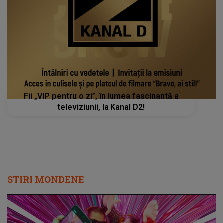
Fii „VIP pentru o zi”, în lumea fascinantă a
televiziunii, la Kanal D2!
STIRI MONDENE