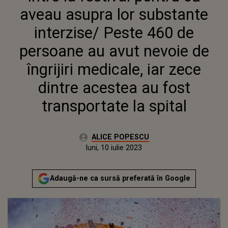
NEVOIE DE ÎNGRIJIRI
aveau asupra lor substante
MEDICALE, IAR ZECE DINTRE
ACESTEA AU FOST
interzise/ Peste 460 de
TRANSPORTATE LA SPITAL
persoane au avut nevoie de
îngrijiri medicale, iar zece
dintre acestea au fost
transportate la spital
Autor:
ALICE POPESCU
Publicat:
luni, 10 iulie 2023
Adaugă-ne ca sursă preferată în Google