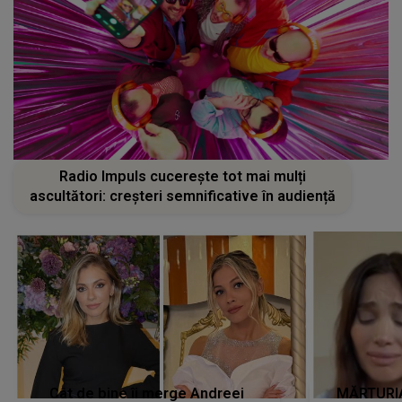
Radio Impuls cucerește tot mai mulți
ascultători: creșteri semnificative în audiență
Cât de bine îi merge Andreei
MĂRTURIA