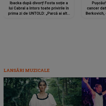
Ibacka după divorț! Fosta soție a
Pușcău!
lui Cabral a întors toate privirile în
cancer dato
prima zi de UNTOLD: „Parcă ai altă
Berkovich, 
strălucire, emani putere,
accident ru
încredere, siguranță...”
Dacă nu 
LANSĂRI MUZICALE