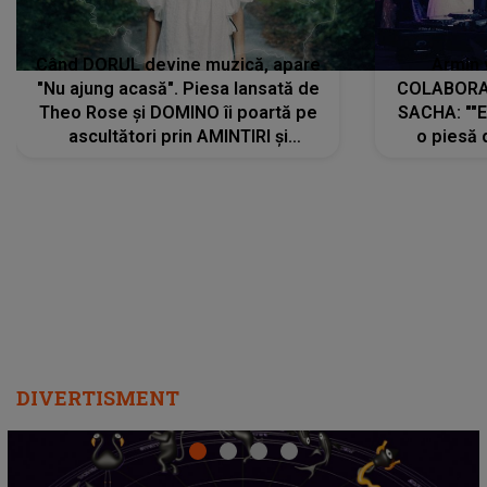
Când DORUL devine muzică, apare
Armin 
"Nu ajung acasă". Piesa lansată de
COLABORAR
Theo Rose și DOMINO îi poartă pe
SACHA: ""E
ascultători prin AMINTIRI și
o piesă 
REGĂSIRI, iar drumul emoțiilor
imediat pre
trece prin sufletul publicului:
cu mine șt
"Pentru toți cei care au plecat
păstrăm do
departe ca să le fie mai bine"
DIVERTISMENT