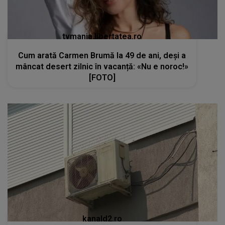
tvmania.libertatea.ro
Cum arată Carmen Brumă la 49 de ani, deși a
mâncat desert zilnic în vacanță: «Nu e noroc!»
[FOTO]
kanald2.ro