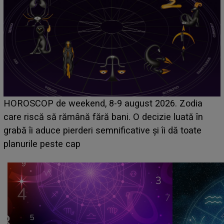
Emanuel a ținut ACEST DETALIU ASCUNS până
acum! În fața Alexandrei, concurentul din Casa Iubirii
face o MĂRTURISIRE NEAȘTEPTATĂ despre mama
sa: "I-am spus și ei în față, eu nu te iubesc pentru
că..."