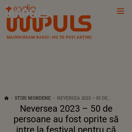
Radio Impuls
STIRI MONDENE
NEVERSEA 2023 – 50 DE
PERSOANE AU FOST OPRITE SĂ
Neversea 2023 – 50 de
INTRE LA FESTIVAL PENTRU CĂ
AVEAU ASUPRA LOR
persoane au fost oprite să
SUBSTANTE INTERZISE/ PESTE
intre la festival pentru că
460 DE PERSOANE AU AVUT