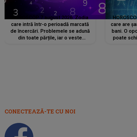
HOROSCOP 7 august 2026. Zodia
HOROSCOP 
care intră într-o perioadă marcată
care are șa
de încercări. Problemele se adună
bani. O opo
din toate părțile, iar o veste
poate schi
neașteptată îi dă planurile peste
la
cap
CONECTEAZĂ-TE CU NOI