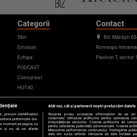
Categorii
Contact
Stiri
Bd. Mărăști 65
Emisiuni
Romexpo Intrarea
Echipa
Pavilion T, sector 
PODCAST
Concursuri
HOT40
dențiale
Atât noi, cât și partenerii noștri prelucrăm datele 
, precum identificatorii
Stocarea și/sau accesarea informațiilor de pe un 
reclamelor. Utilizarea profilurilor pentru selectarea con
estiona preferințele dvs.
îmbunătățirea serviciilor. Crearea profilurilor de conținu
orice moment pe pagina cu
pentru selectarea publicității personalizate. Crearea profil
ștri și nu vă vor afecta
Măsurarea performanței conținutului. Înțelegerea public
date din surse diferite. Utilizarea de date limitate pen