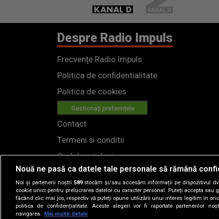
Despre Radio Impuls
Frecvențe Radio Impuls
Politica de confidentialitate
Politica de cookies
Gestionați preferințele
Contact
Termeni si conditii
Cod deontologic
Nouă ne pasă ca datele tale personale să rămână confi
Regulamente
Noi și partenerii noștri
589
stocăm și/sau accesăm informații pe dispozitivul dvs.
cookie unici pentru prelucrarea datelor cu caracter personal. Puteți accepta sau g
făcând clic mai jos, respectiv vă puteți opune utilizării unui interes legitim în 
politica de confidențialitate. Aceste alegeri vor fi raportate partenerilor no
navigarea.
Mai multe detalii