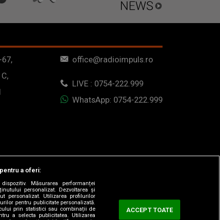
-67,
office@radioimpuls.ro
 C,
LIVE : 0754-222.999
1
WhatsApp: 0754-222.999
pentru a oferi:
dispozitiv. Măsurarea performanței
ținutului personalizat. Dezvoltarea și
t personalizat. Utilizarea profilurilor
urilor pentru publicitate personalizată.
ului prin statistici sau combinații de
ACCEPT TOATE
tru a selecta publicitatea. Utilizarea