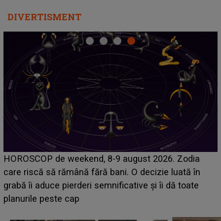
DIVERTISMENT
VIDEO
"Nu mă cr
eekend, 8-9 august 2026. Zodia
NECREZUT LA CE 
ămână fără bani. O decizie luată în
recent LIVE! Ce s
pierderi semnificative și îi dă toate
vreau! Ascultă-mă
e cap