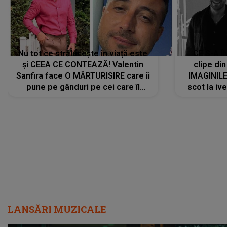
Nu tot ce strălucește în viață este
CE S-A Î
și CEEA CE CONTEAZĂ! Valentin
clipe din
Sanfira face O MĂRTURISIRE care îi
IMAGINIL
pune pe gânduri pe cei care îl
scot la ive
urmăresc în ONLINE. Mesajul
despre 
artistului este despre ceva ce
uităm cu toții, uneori: "La final, nu
vom..."
LANSĂRI MUZICALE