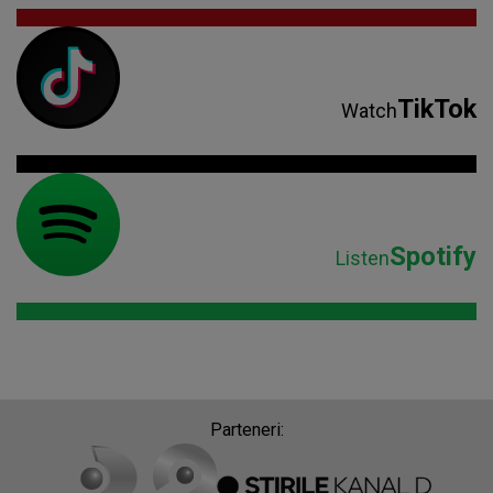
TikTok
Watch
Spotify
Listen
Parteneri: