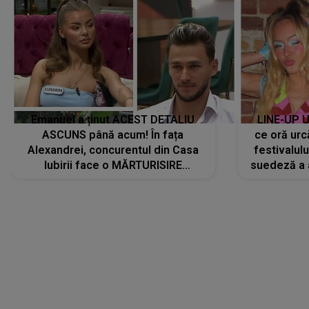
Emanuel a ținut ACEST DETALIU
LINE-UP U
ASCUNS până acum! În fața
ce oră urc
Alexandrei, concurentul din Casa
festivalul
Iubirii face o MĂRTURISIRE
suedeză a a
NEAȘTEPTATĂ despre mama sa:
s-a film
"I-am spus și ei în față, eu nu te
iubesc pentru că..."