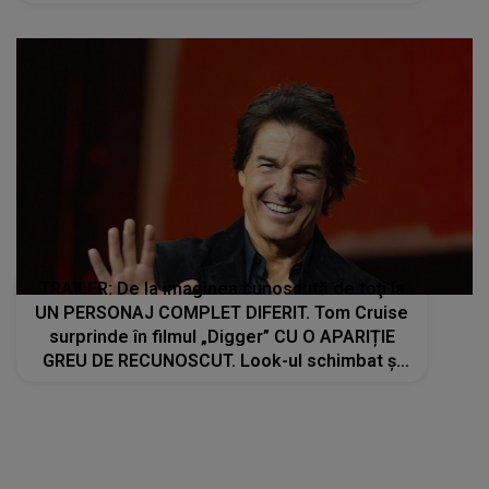
show de neuitat: "Ceremonia de închidere va
încheia..."
TRAILER: De la imaginea cunoscută de toţi la
UN PERSONAJ COMPLET DIFERIT. Tom Cruise
surprinde în filmul „Digger” CU O APARIȚIE
GREU DE RECUNOSCUT. Look-ul schimbat şi
detaliile personajului au făcut ca mulţi fani să
privească de două ori imaginile