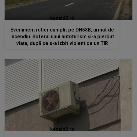
kanald2.ro
Eveniment rutier cumplit pe DN58B, urmat de
incendiu. Șoferul unui autoturism și-a pierdut
viața, după ce s-a izbit violent de un TIR
kanald2.ro