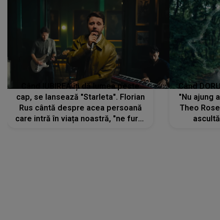
Când IUBIREA îți dă lumea peste
Când DORUL
cap, se lansează "Starleta". Florian
"Nu ajung 
Rus cântă despre acea persoană
Theo Rose 
care intră în viața noastră, "ne fură"
ascultă
toate PRIVIRILE, toate GÂNDURILE,
REGĂSIRI
tot UNIVERSUL și fără să ne dăm
trece pr
seama, ajunge să fie motivul
"Pentru t
pentru care zâmbim
departe 