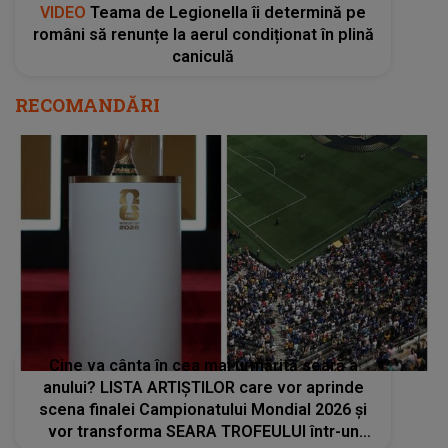
VIDEO
Teama de Legionella îi determină pe
români să renunțe la aerul condiționat în plină
caniculă
RECOMANDĂRI
Cine va cânta în cea mai urmărită seară a
anului? LISTA ARTIȘTILOR care vor aprinde
scena finalei Campionatului Mondial 2026 și
vor transforma SEARA TROFEULUI într-un