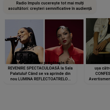
Radio Impuls cucerește tot mai mulți
ascultători: creșteri semnificative în audiență
Tania Turtureanu pregătește O
Alexandra
REVENIRE SPECTACULOASĂ la Sala
ușa cătr
Palatului! Când se va aprinde din
CONFES
nou LUMINA REFLECTOATRELOR
Avertismentu
pentru artistă: " Vor fi multe
rămas ÎNT
cântece noi, în premieră. Cântece
au format-
care abia acum învață să respire"
"Am f