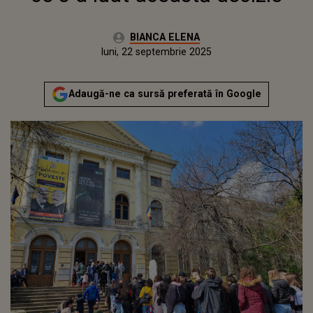
Autor:
BIANCA ELENA
Publicat:
miercuri, 15 mai 2024
Actualizat:
luni, 22 septembrie 2025
Adaugă-ne ca sursă preferată în Google