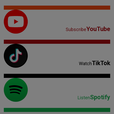
YouTube
Subscribe
TikTok
Watch
Spotify
Listen