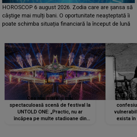
LINE-UP UNTOLD ONE, prima zi. Cine sunt artiștii
care deschid festivalul și de la ce ore au loc cele mai
așteptate concerte pe scena principală?
Cea mai mare și mai
Charli xc
spectaculoasă scenă de festival la
confesiu
UNTOLD ONE: „Practic, nu ar
vulnerabil
încăpea pe multe stadioane din
exista în
lume”. Evenimentul începe joi, 6
august 2026