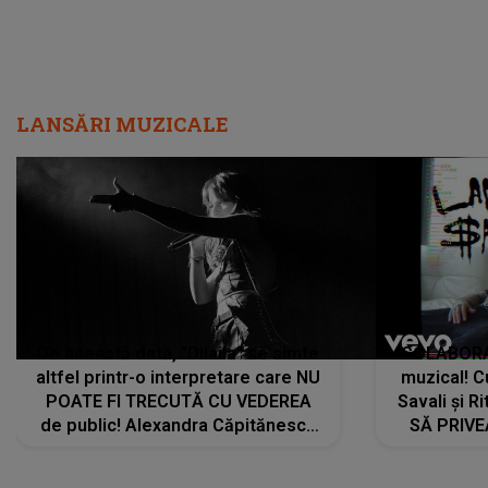
LANSĂRI MUZICALE
De această dată, "Dilaila" se simte
COLABORAR
altfel printr-o interpretare care NU
muzical! C
POATE FI TRECUTĂ CU VEDEREA
Savali și Ri
de public! Alexandra Căpitănescu
SĂ PRIV
a lansat VERSIUNEA LIVE a piesei