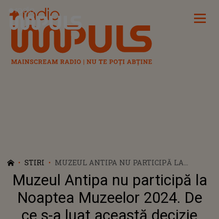
Radio Impuls
STIRI
MUZEUL ANTIPA NU PARTICIPĂ LA
NOAPTEA MUZEELOR 2024. DE CE S-A LUAT
Muzeul Antipa nu participă la
ACEASTĂ DECIZIE
Noaptea Muzeelor 2024. De
ce s-a luat această decizie