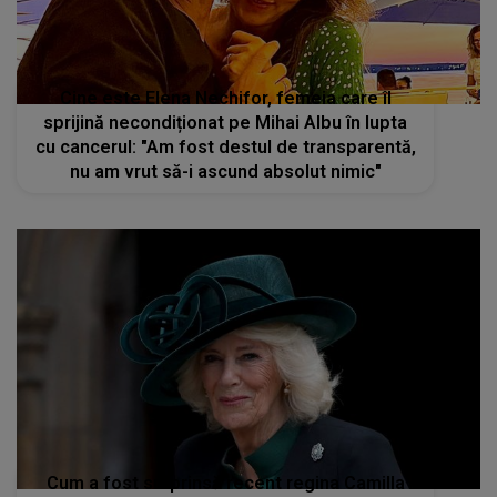
Cine este Elena Nechifor, femeia care îl
sprijină necondiționat pe Mihai Albu în lupta
cu cancerul: "Am fost destul de transparentă,
nu am vrut să-i ascund absolut nimic"
Cum a fost surprinsă recent regina Camilla