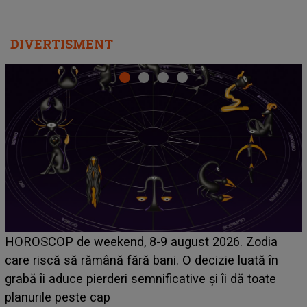
DIVERTISMENT
Emanuel a ținut ACEST DETALIU ASCUNS până
acum! În fața Alexandrei, concurentul din Casa Iubirii
face o MĂRTURISIRE NEAȘTEPTATĂ despre mama
sa: "I-am spus și ei în față, eu nu te iubesc pentru