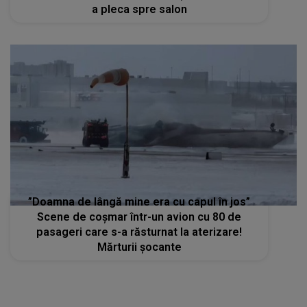
a pleca spre salon
”Doamna de lângă mine era cu capul în jos”
Scene de coșmar într-un avion cu 80 de
pasageri care s-a răsturnat la aterizare!
Mărturii șocante