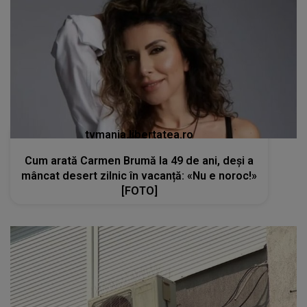
tvmania.libertatea.ro
Cum arată Carmen Brumă la 49 de ani, deși a
mâncat desert zilnic în vacanță: «Nu e noroc!»
[FOTO]