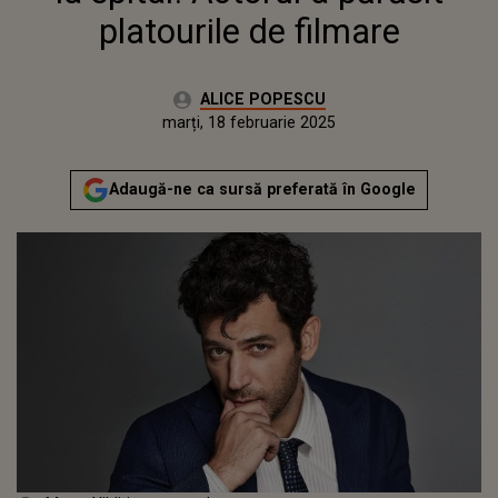
platourile de filmare
Autor:
ALICE POPESCU
Publicat:
marți, 18 februarie 2025
Actualizat:
marți, 18 februarie 2025
Adaugă-ne ca sursă preferată în Google