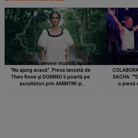
Când DORUL devine muzică, apare
Armin 
"Nu ajung acasă". Piesa lansată de
COLABORAR
Theo Rose și DOMINO îi poartă pe
SACHA: ""E
ascultători prin AMINTIRI și
o piesă 
REGĂSIRI, iar drumul emoțiilor
imediat pre
trece prin sufletul publicului:
cu mine șt
"Pentru toți cei care au plecat
păstrăm do
departe ca să le fie mai bine"