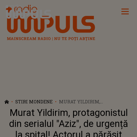
Radio Impuls
STIRI MONDENE
MURAT YILDIRIM,
PROTAGONISTUL DIN SERIALUL
Murat Yildirim, protagonistul
"AZIZ", DE URGENȚĂ LA SPITAL!
ACTORUL A PĂRĂSIT
din serialul "Aziz", de urgență
PLATOURILE DE FILMARE
la spital! Actorul a părăsit