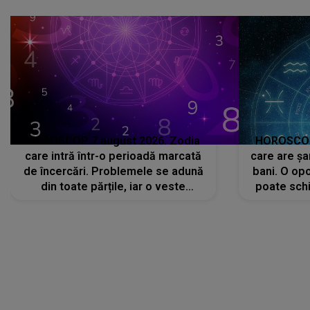
că..."
HOROSCOP 7 august 2026. Zodia
HOROSCOP 
care intră într-o perioadă marcată
care are șa
de încercări. Problemele se adună
bani. O opo
din toate părțile, iar o veste
poate schi
neașteptată îi dă planurile peste
la
cap