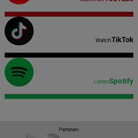
TikTok
Watch
Spotify
Listen
Parteneri: