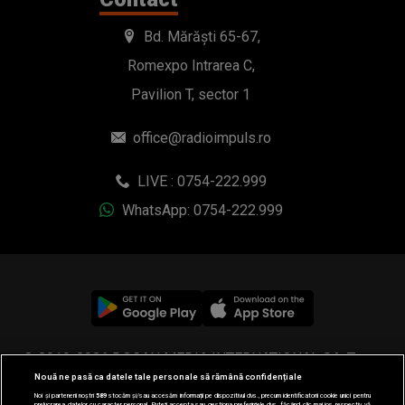
Bd. Mărăști 65-67,
Romexpo Intrarea C,
Pavilion T, sector 1
office@radioimpuls.ro
LIVE : 0754-222.999
WhatsApp: 0754-222.999
© 2019-2026 DOGAN MEDIA INTERNATIONAL SA, Toate
Nouă ne pasă ca datele tale personale să rămână confidențiale
drepturile rezervate.
Noi și partenerii noștri
589
stocăm și/sau accesăm informații pe dispozitivul dvs., precum identificatorii cookie unici pentru
prelucrarea datelor cu caracter personal. Puteți accepta sau gestiona preferințele dvs. făcând clic mai jos, respectiv vă