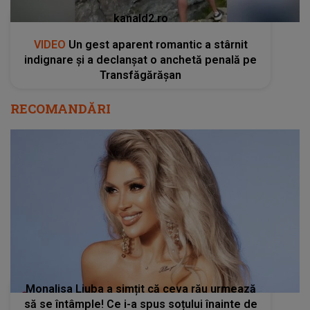
kanald2.ro
VIDEO
Un gest aparent romantic a stârnit
indignare și a declanșat o anchetă penală pe
Transfăgărășan
RECOMANDĂRI
Monalisa Liuba a simțit că ceva rău urmează
să se întâmple! Ce i-a spus soțului înainte de