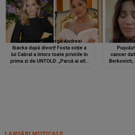
Cât de bine îi merge Andreei
MĂRTURIA
Ibacka după divorț! Fosta soție a
Pușcău!
lui Cabral a întors toate privirile în
cancer dato
prima zi de UNTOLD: „Parcă ai altă
Berkovich, 
strălucire, emani putere,
accident ru
încredere, siguranță...”
Dacă nu 
LANSĂRI MUZICALE