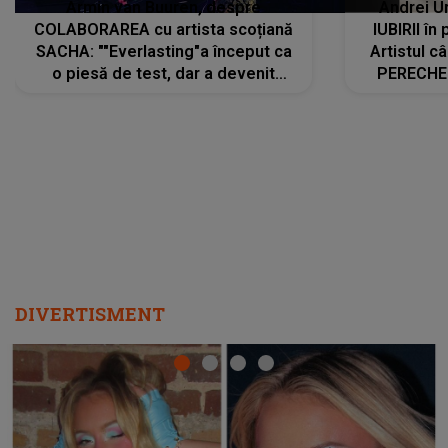
Armin van Buuren, despre
Andrei U
COLABORAREA cu artista scoțiană
IUBIRII în
SACHA: ""Everlasting"a început ca
Artistul 
o piesă de test, dar a devenit
PERECHE 
imediat preferata fanilor. Sacha și
care aleg
cu mine știam că nu am putea să o
același dr
păstrăm doar pentru noi prea mult
R
timp"
DIVERTISMENT