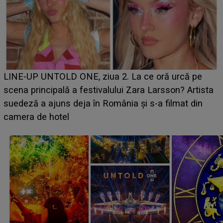
Ce a dezvăluit noua concurentă din "Casa Iubirii" l-a
luat prin surprindere pe Emanuel. CINE ESTE
BĂIATUL VIZAT de Alexandra?! Aflându-se în fața
faptului împlinit, A RECUNOSCUT IMEDIAT: "Am
avut..."