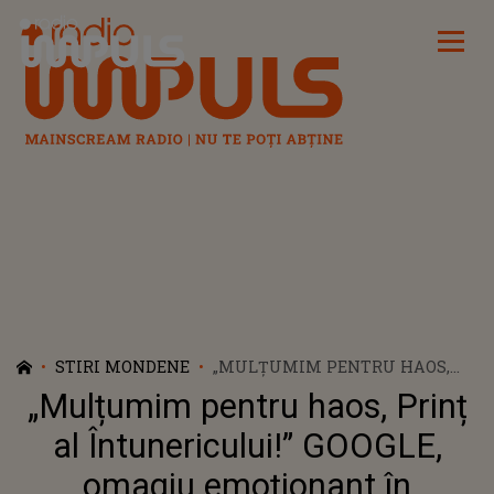
Radio Impuls
STIRI MONDENE
„MULȚUMIM PENTRU HAOS,
PRINȚ AL ÎNTUNERICULUI!”
„Mulțumim pentru haos, Prinț
GOOGLE, OMAGIU EMOȚIONANT
ÎN MEMORIA LUI OZZY
al Întunericului!” GOOGLE,
OSBOURNE
omagiu emoționant în