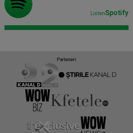
Spotify
Listen
Parteneri: