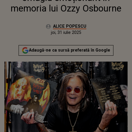
memoria lui Ozzy Osbourne
Autor:
ALICE POPESCU
Publicat:
marți, 29 iulie 2025
Actualizat:
joi, 31 iulie 2025
Adaugă-ne ca sursă preferată în Google