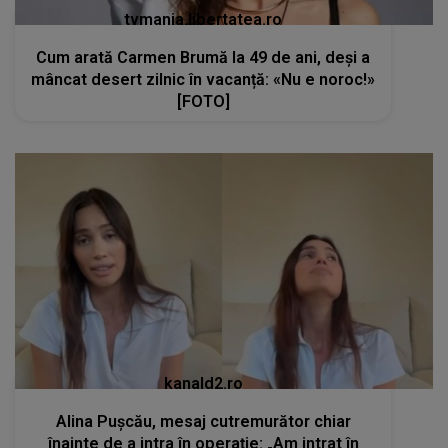
tvmania.libertatea.ro
Cum arată Carmen Brumă la 49 de ani, deși a
mâncat desert zilnic în vacanță: «Nu e noroc!»
[FOTO]
kanald2.ro
Alina Pușcău, mesaj cutremurător chiar
înainte de a intra în operație: „Am intrat în