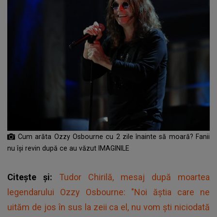
Cum arăta Ozzy Osbourne cu 2 zile înainte să moară? Fanii
nu își revin după ce au văzut IMAGINILE
Citește și:
Tudor Chirilă, mesaj după moartea
legendarului Ozzy Osbourne: "Noi ăștia care ne
uităm de jos în sus la zeii ca el, nu vom ști niciodată