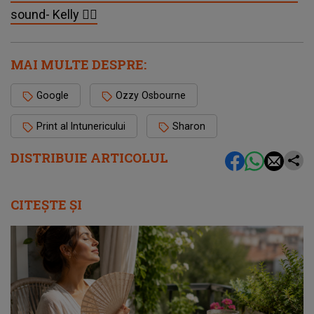
sound- Kelly 🏴‍☠️
MAI MULTE DESPRE:
Google
Ozzy Osbourne
Print al Intunericului
Sharon
DISTRIBUIE ARTICOLUL
CITEȘTE ȘI