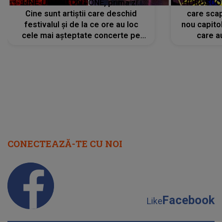
LINE-UP UNTOLD ONE, prima zi.
HOROSCOP 
Cine sunt artiștii care deschid
care scap
festivalul și de la ce ore au loc
nou capitol
cele mai așteptate concerte pe
care a
scena principală?
perioadă 
CONECTEAZĂ-TE CU NOI
Facebook
Like