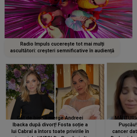
Radio Impuls cucerește tot mai mulți
ascultători: creșteri semnificative în audiență
Cât de bine îi merge Andreei
MĂRTURIA
Ibacka după divorț! Fosta soție a
Pușcău!
lui Cabral a întors toate privirile în
cancer dato