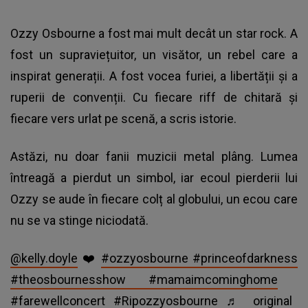
Ozzy Osbourne a fost mai mult decât un star rock. A
fost un supraviețuitor, un visător, un rebel care a
inspirat generații. A fost vocea furiei, a libertății și a
ruperii de convenții. Cu fiecare riff de chitară și
fiecare vers urlat pe scenă, a scris istorie.
Astăzi, nu doar fanii muzicii metal plâng. Lumea
întreagă a pierdut un simbol, iar ecoul pierderii lui
Ozzy se aude în fiecare colț al globului, un ecou care
nu se va stinge niciodată.
@kelly.doyle
❤️
#ozzyosbourne
#princeofdarkness
#theosbournesshow
#mamaimcominghome
#farewellconcert
#Ripozzyosbourne
♬ original