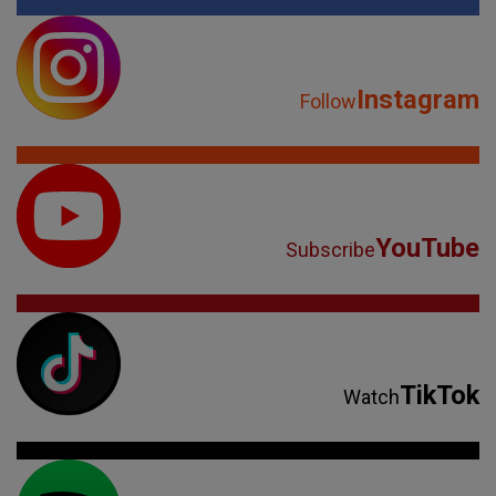
Instagram
Follow
YouTube
Subscribe
TikTok
Watch