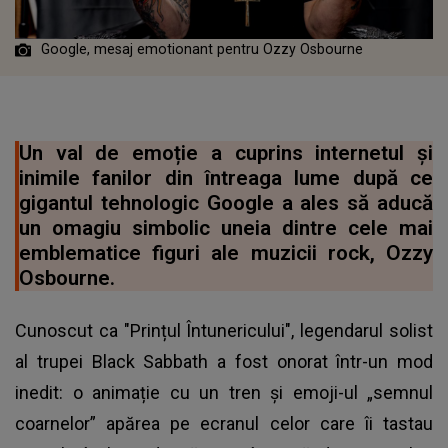
Google, mesaj emotionant pentru Ozzy Osbourne
Un val de emoție a cuprins internetul și
inimile fanilor din întreaga lume după ce
gigantul tehnologic Google a ales să aducă
un omagiu simbolic uneia dintre cele mai
emblematice figuri ale muzicii rock, Ozzy
Osbourne.
Cunoscut ca "Prințul Întunericului", legendarul solist
al
trupei Black Sabbath
a fost onorat într-un mod
inedit: o animație cu un tren și emoji-ul „semnul
coarnelor” apărea pe ecranul celor care îi tastau