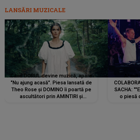
LANSĂRI MUZICALE
Când DORUL devine muzică, apare
Armin 
"Nu ajung acasă". Piesa lansată de
COLABORAR
Theo Rose și DOMINO îi poartă pe
SACHA: ""E
ascultători prin AMINTIRI și
o piesă 
REGĂSIRI, iar drumul emoțiilor
imediat pre
trece prin sufletul publicului:
cu mine șt
"Pentru toți cei care au plecat
păstrăm do
departe ca să le fie mai bine"