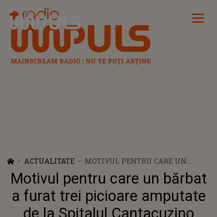
Radio Impuls
ACTUALITATE
MOTIVUL PENTRU CARE UN
BĂRBAT A FURAT TREI PICIOARE
Motivul pentru care un bărbat
AMPUTATE DE LA SPITALUL
CANTACUZINO
a furat trei picioare amputate
de la Spitalul Cantacuzino