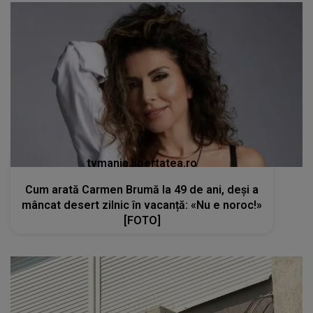
tvmania.libertatea.ro
Cum arată Carmen Brumă la 49 de ani, deși a
mâncat desert zilnic în vacanță: «Nu e noroc!»
[FOTO]