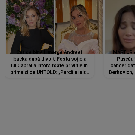
Cât de bine îi merge Andreei
MĂRTURIA
Ibacka după divorț! Fosta soție a
Pușcău!
lui Cabral a întors toate privirile în
cancer dato
prima zi de UNTOLD: „Parcă ai altă
Berkovich, 
strălucire, emani putere,
accident ru
încredere, siguranță...”
Dacă nu 