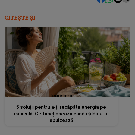
CITEȘTE ȘI
femeia.ro
5 soluții pentru a-ți recăpăta energia pe
caniculă. Ce funcționează când căldura te
epuizează