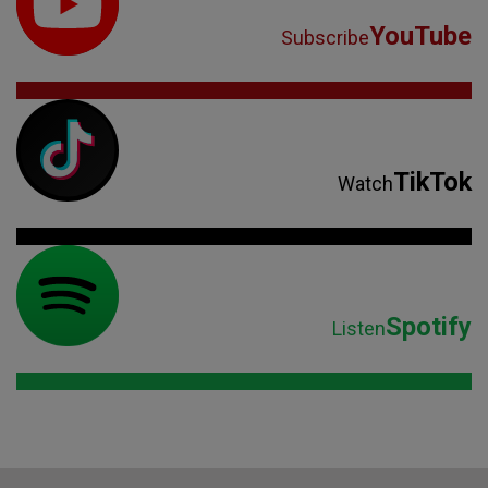
YouTube
Subscribe
TikTok
Watch
Spotify
Listen