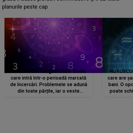
sa: "I-am spus și ei în față, eu nu te iubesc pentru
că..."
HOROSCOP 7 august 2026. Zodia
HOROSCOP 
care intră într-o perioadă marcată
care are șa
de încercări. Problemele se adună
bani. O opo
din toate părțile, iar o veste
poate schi
neașteptată îi dă planurile peste
la
cap