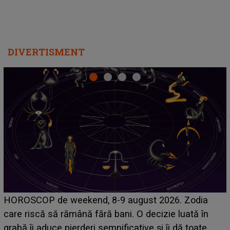
DIVERTISMENT
Emanuel a ținut ACEST DETALIU ASCUNS până
acum! În fața Alexandrei, concurentul din Casa Iubirii
face o MĂRTURISIRE NEAȘTEPTATĂ despre mama