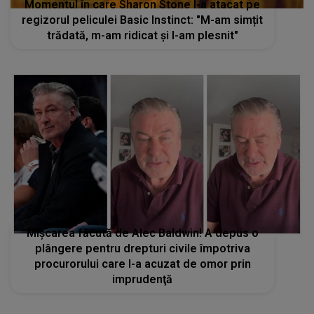
Momentul în care Sharon Stone l-a atacat pe
regizorul peliculei Basic Instinct: "M-am simțit
trădată, m-am ridicat și l-am plesnit"
Mișcarea făcută de Alec Baldwin! A depus o
plângere pentru drepturi civile împotriva
procurorului care l-a acuzat de omor prin
imprudenţă