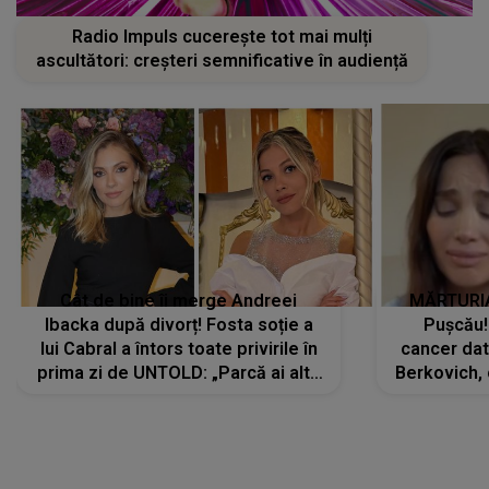
Radio Impuls cucerește tot mai mulți
ascultători: creșteri semnificative în audiență
Cât de bine îi merge Andreei
MĂRTURIA
Ibacka după divorț! Fosta soție a
Pușcău!
lui Cabral a întors toate privirile în
cancer dato
prima zi de UNTOLD: „Parcă ai altă
Berkovich, 
strălucire, emani putere,
accident ru
încredere, siguranță...”
Dacă nu 