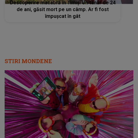
Descoperire macabră în Timiș. Un tânăr de 24
de ani, găsit mort pe un câmp. Ar fi fost
împuşcat în gât
STIRI MONDENE