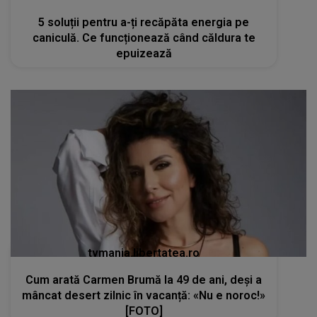
5 soluții pentru a-ți recăpăta energia pe
caniculă. Ce funcționează când căldura te
epuizează
tvmania.libertatea.ro
Cum arată Carmen Brumă la 49 de ani, deși a
mâncat desert zilnic în vacanță: «Nu e noroc!»
[FOTO]