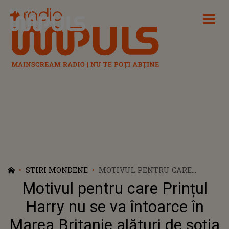
Radio Impuls
STIRI MONDENE
MOTIVUL PENTRU CARE
PRINȚUL HARRY NU SE VA
Motivul pentru care Prințul
ÎNTOARCE ÎN MAREA BRITANIE
ALĂTURI DE SOȚIA SA,
Harry nu se va întoarce în
MEGHAN MARKLE
Marea Britanie alături de soția