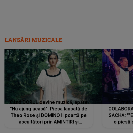
LANSĂRI MUZICALE
Când DORUL devine muzică, apare
Armin 
"Nu ajung acasă". Piesa lansată de
COLABORAR
Theo Rose și DOMINO îi poartă pe
SACHA: ""E
ascultători prin AMINTIRI și
o piesă 
REGĂSIRI, iar drumul emoțiilor
imediat pre