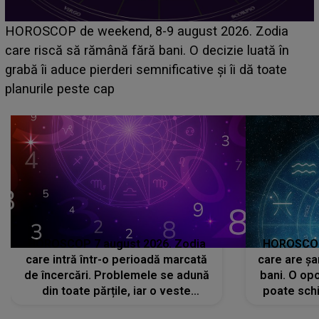
Emanuel a ținut ACEST DETALIU ASCUNS până
acum! În fața Alexandrei, concurentul din Casa Iubirii
face o MĂRTURISIRE NEAȘTEPTATĂ despre mama
sa: "I-am spus și ei în față, eu nu te iubesc pentru
că..."
HOROSCOP 7 august 2026. Zodia
HOROSCOP 
care intră într-o perioadă marcată
care are șa
de încercări. Problemele se adună
bani. O opo
din toate părțile, iar o veste
poate schi
neașteptată îi dă planurile peste
la