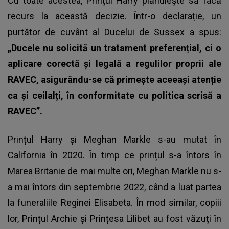
Cu toate acestea,
Prințul Harry
plănuiește să facă
recurs la această decizie. Într-o declarație, un
purtător de cuvânt al Ducelui de Sussex a spus:
„Ducele nu solicită un tratament preferențial, ci o
aplicare corectă și legală a regulilor proprii ale
RAVEC, asigurându-se că primește aceeași atenție
ca și ceilalți, în conformitate cu politica scrisă a
RAVEC”.
Prințul Harry și Meghan Markle s-au mutat în
California în 2020. În timp ce prințul s-a întors în
Marea Britanie de mai multe ori, Meghan Markle nu s-
a mai întors din septembrie 2022, când a luat partea
la funeraliile Reginei Elisabeta. În mod similar, copiii
lor, Prințul Archie și Prințesa Lilibet au fost văzuți în