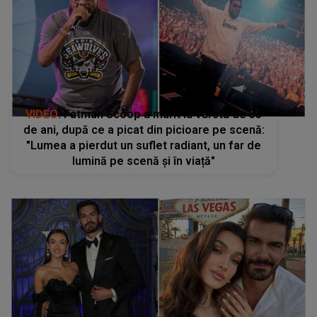
VIDEO
. Fatman Scoop a murit la vârsta de 53
de ani, după ce a picat din picioare pe scenă:
"Lumea a pierdut un suflet radiant, un far de
lumină pe scenă și în viață"