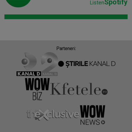
Spotify
Listen
Parteneri: