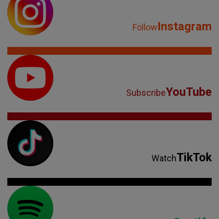
Instagram
Follow
YouTube
Subscribe
TikTok
Watch