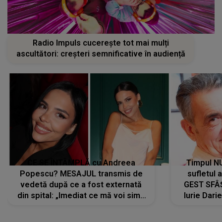
Radio Impuls cucerește tot mai mulți
ascultători: creșteri semnificative în audiență
CE SE ÎNTÂMPLĂ cu Andreea
Timpul N
Popescu? MESAJUL transmis de
sufletul 
vedetă după ce a fost externată
GEST SFÂȘ
din spital: „Imediat ce mă voi simți
Iurie Dari
mai bine...”
măsură ce