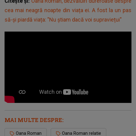
Citește și:
Oana Roman, dezvăluiri dureroase despre
cea mai neagră noapte din viața ei. A fost la un pas
să-și piardă viața: "Nu știam dacă voi supraviețui"
MAI MULTE DESPRE:
Oana Roman
Oana Roman relatie