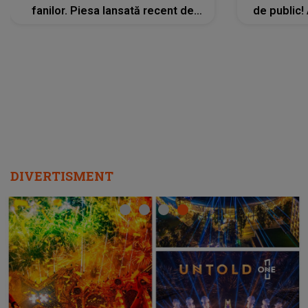
fanilor. Piesa lansată recent de
de public!
Ariana Grande îi face pe
a lansat V
ascultători SĂ O ASCULTE PE
REPEAT
DIVERTISMENT