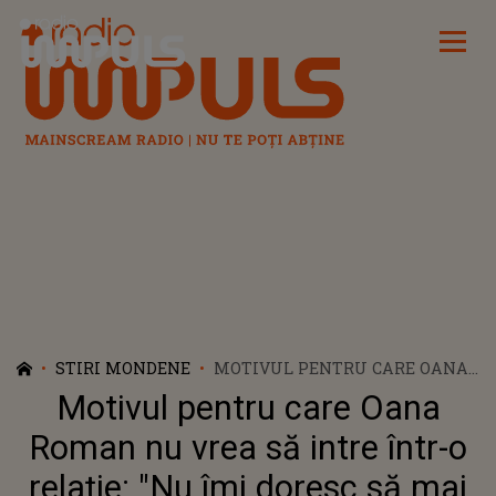
Radio Impuls
STIRI MONDENE
MOTIVUL PENTRU CARE OANA
ROMAN NU VREA SĂ INTRE
Motivul pentru care Oana
ÎNTR-O RELAȚIE: "NU ÎMI
DORESC SĂ MAI TREBUIASCĂ
Roman nu vrea să intre într-o
SĂ DAU EXPLICAȚII ȘI RAPORT
relație: "Nu îmi doresc să mai
NIMĂNUI CUIVA ÎN VIAȚA