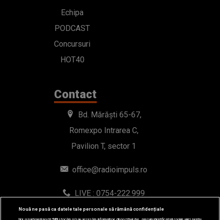
Echipa
PODCAST
Concursuri
HOT40
Contact
Bd. Mărăști 65-67,
Romexpo Intrarea C,
Pavilion T, sector 1
office@radioimpuls.ro
LIVE : 0754-222.999
WhatsApp: 0754-222.999
Nouă ne pasă ca datele tale personale să rămână confidențiale
Noi și partenerii noștri
589
stocăm și/sau accesăm informații pe dispozitivul dvs., precum identificatorii cookie unici pentru