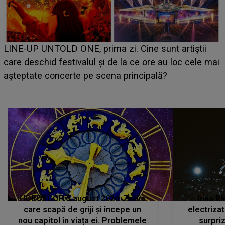
Ce a dezvăluit noua concurentă din "Casa Iubirii" l-a
luat prin surprindere pe Emanuel. CINE ESTE
i
BĂIATUL VIZAT de Alexandra?! Aflându-se în fața
faptului împlinit, A RECUNOSCUT IMEDIAT: "Am
avut..."
HOROSCOP 5 august 2026. Zodia
Irina R
care scapă de griji și începe un
electriza
nou capitol în viața ei. Problemele
surpri