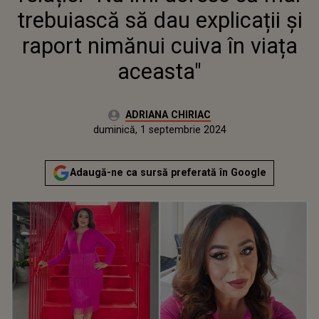
ACEASTA"
trebuiască să dau explicații și
raport nimănui cuiva în viața
aceasta"
Autor:
ADRIANA CHIRIAC
Publicat:
duminică, 1 septembrie 2024
Actualizat:
duminică, 1 septembrie 2024
Adaugă-ne ca sursă preferată în Google