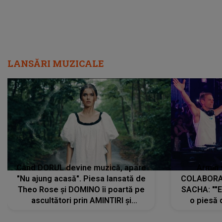
LANSĂRI MUZICALE
Când DORUL devine muzică, apare
Armin 
"Nu ajung acasă". Piesa lansată de
COLABORAR
Theo Rose și DOMINO îi poartă pe
SACHA: ""E
ascultători prin AMINTIRI și
o piesă 
REGĂSIRI, iar drumul emoțiilor
imediat pre