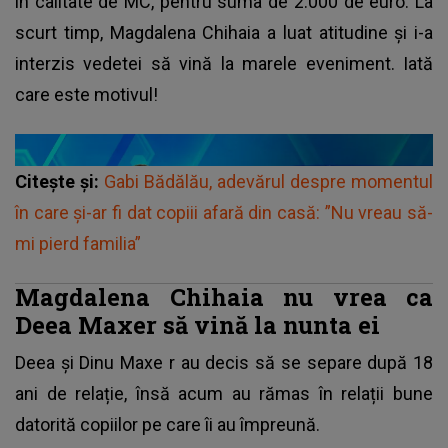
în calitate de MC, pentru suma de 2.000 de euro. La
scurt timp, Magdalena Chihaia a luat atitudine și i-a
interzis vedetei să vină la marele eveniment. Iată
care este motivul!
Citește și:
Gabi Bădălău, adevărul despre momentul
în care și-ar fi dat copiii afară din casă: ”Nu vreau să-
mi pierd familia”
Magdalena Chihaia nu vrea ca
Deea Maxer să vină la nunta ei
Deea și Dinu Maxe
r au decis să se separe după 18
ani de relație, însă acum au rămas în relații bune
datorită copiilor pe care îi au împreună.