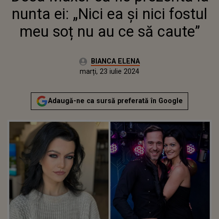
nunta ei: „Nici ea și nici fostul
meu soț nu au ce să caute”
Autor:
BIANCA ELENA
Publicat:
marți, 23 iulie 2024
Actualizat:
marți, 23 iulie 2024
Adaugă-ne ca sursă preferată în Google