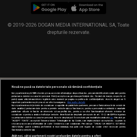
© 2019-2026 DOGAN MEDIA INTERNATIONAL SA, Toate
drepturile rezervate.
Nouă ne pasă ca datele tale personale să rămână confidențiale
Noi și partenerii noștri
589
stocăm și/sau accesăm informații pe dispozitivul dvs., precum identificatorii cookie unici pentru
prelucrarea datelor cu caracter personal. Puteți accepta sau gestiona preferințele dvs. făcând clic mai jos, respectiv vă
puteți opune utilizării unui interes legitim în orice moment pe pagina cu politica de confidențialitate. Aceste alegeri vor fi
raportate partenerilor noștri și nu vă vor afecta navigarea.
Mai multe detalii
Noi si partenerii nostri (retelele de socializare si agentiile de publicitate partenere, precum si furnizorii nostri de servicii de
date analitice) prelucram date pentru a permite website-ului sa functioneze, pentru a personaliza continutul si anunturile
publicitare afisate in functie de interesele si/sau profilul dvs., pentru a va oferi functionalitati aferente retelelor de
socializare si pentru a analiza traficul pe website. Beneficiati de drepturile prevazute de art. 15-22 din GDPR in legatura
cu prelucrarea datelor cu caracter personal. Aceste drepturi pot fi exercitate prin modalitatea indicata
aici
. Prin click pe
“ACCEPT TOATE”, acceptati folosirea tuturor Tehnologiilor de tip Cookie, care implica inclusiv acceptul dvs. cu privire la
stocarea/accesarea informatiilor de catre Vendor-ii cu care colaboram. Prin click pe “VREAU SA MODIFIC SETARILE
INDIVIDUAL” puteti schimba preferintele in mod individual, mai putin cele legate de cookie strict necesare pentru
functionarea website-ului.
Atât noi, cât și partenerii noștri prelucrăm datele pentru a oferi: