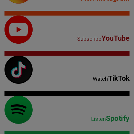
YouTube
Subscribe
TikTok
Watch
Spotify
Listen