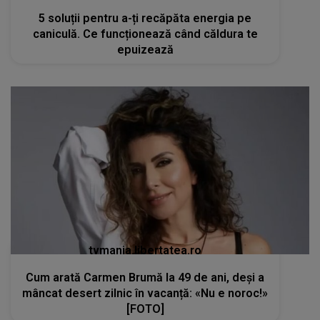
5 soluții pentru a-ți recăpăta energia pe
caniculă. Ce funcționează când căldura te
epuizează
tvmania.libertatea.ro
Cum arată Carmen Brumă la 49 de ani, deși a
mâncat desert zilnic în vacanță: «Nu e noroc!»
[FOTO]