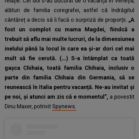
relație. Cei doi s-au bucurat de o vacanță în Veneția,
alături de familia coregrafei, astfel că îndrăgitul
cântăreț a decis să îi facă o surpriză de proporții.
„A
fost un complot cu mama Magdei, fiindcă a
trebuit să aflu mai multe lucruri, de la dimensiunea
inelului până la locul în care ea și-ar dori cel mai
mult să fie cerută. (…) S-a întâmplat ca toată
gașca Chihaia, toată familia Chihaia, inclusiv o
parte din familia Chihaia din Germania, să se
reunească în Italia pentru vacanță. Ne-au invitat și
pe noi, și atunci am zis că e momentul”,
a povestit
Dinu Maxer, potrivit
Spynews.