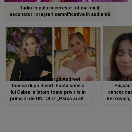
Radio Impuls cucerește tot mai mulți
ascultători: creșteri semnificative în audiență
Cât de bine îi merge Andreei
MĂRTURIA
Ibacka după divorț! Fosta soție a
Pușcău!
lui Cabral a întors toate privirile în
cancer dato
prima zi de UNTOLD: „Parcă ai altă
Berkovich, 
strălucire, emani putere,
accident ru
încredere, siguranță...”
Dacă nu 