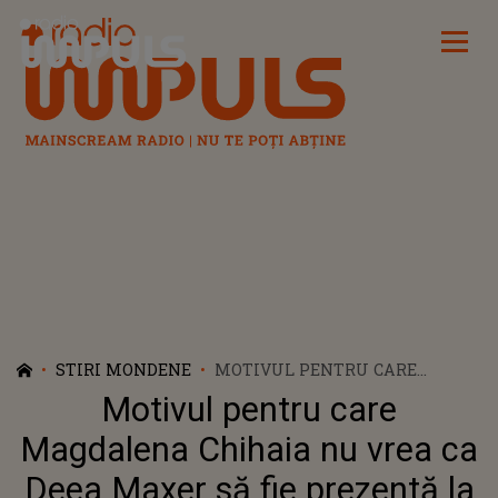
Radio Impuls
STIRI MONDENE
MOTIVUL PENTRU CARE
MAGDALENA CHIHAIA NU
Motivul pentru care
VREA CA DEEA MAXER SĂ FIE
PREZENTĂ LA NUNTA EI: „NICI
Magdalena Chihaia nu vrea ca
EA ȘI NICI FOSTUL MEU SOȚ NU
Deea Maxer să fie prezentă la
AU CE SĂ CAUTE”