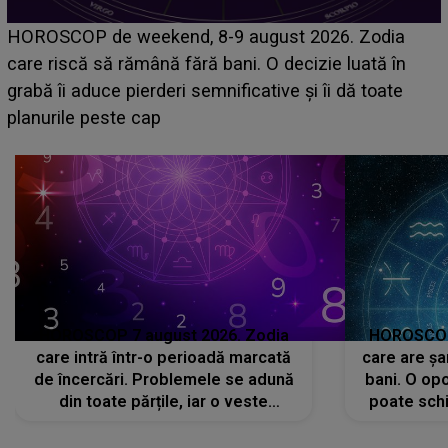
Emanuel a ținut ACEST DETALIU ASCUNS până
acum! În fața Alexandrei, concurentul din Casa Iubirii
face o MĂRTURISIRE NEAȘTEPTATĂ despre mama
sa: "I-am spus și ei în față, eu nu te iubesc pentru
că..."
HOROSCOP 7 august 2026. Zodia
HOROSCOP 
care intră într-o perioadă marcată
care are șa
de încercări. Problemele se adună
bani. O opo
din toate părțile, iar o veste
poate schi
neașteptată îi dă planurile peste
la
cap