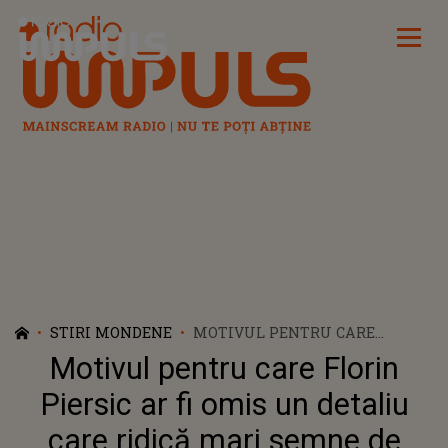
Radio Impuls
STIRI MONDENE
MOTIVUL PENTRU CARE
FLORIN PIERSIC AR FI OMIS UN
Motivul pentru care Florin
DETALIU CARE RIDICĂ MARI
SEMNE DE ÎNTREBARE ÎN
Piersic ar fi omis un detaliu
MESAJUL TRANSMIS
care ridică mari semne de