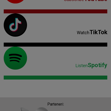
TikTok
Watch
Spotify
Listen
Parteneri: