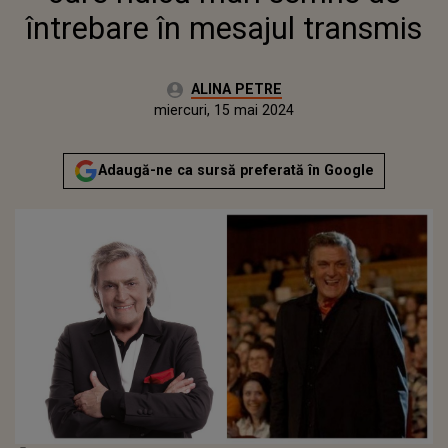
întrebare în mesajul transmis
Autor:
ALINA PETRE
Publicat:
miercuri, 15 mai 2024
Actualizat:
miercuri, 15 mai 2024
Adaugă-ne ca sursă preferată în Google