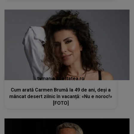
tvmania.libertatea.ro
Cum arată Carmen Brumă la 49 de ani, deși a
mâncat desert zilnic în vacanță: «Nu e noroc!»
[FOTO]