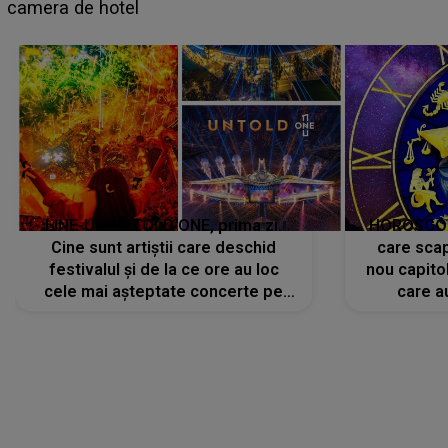
faptului împlinit, A RECUNOSCUT IMEDIAT: "Am
avut..."
LINE-UP UNTOLD ONE, prima zi.
HOROSCOP 
Cine sunt artiștii care deschid
care scap
festivalul și de la ce ore au loc
nou capitol
cele mai așteptate concerte pe
care a
scena principală?
perioadă 