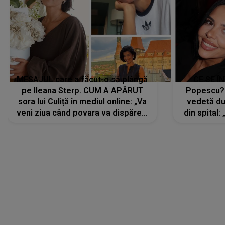
MESAJUL care a făcut-o să plângă
CE SE Î
pe Ileana Sterp. CUM A APĂRUT
Popescu?
sora lui Culiță în mediul online: „Va
vedetă du
veni ziua când povara va dispărea,
din spital:
iar lacrimile...”