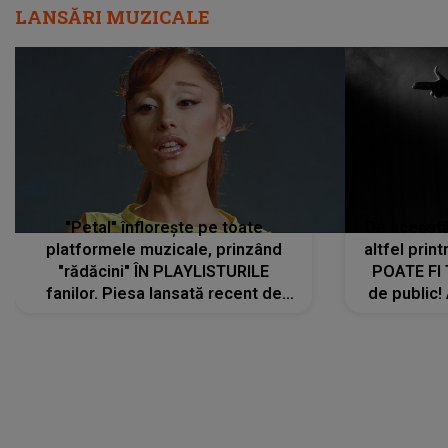
LANSĂRI MUZICALE
"Petal" înflorește pe toate
De această 
platformele muzicale, prinzând
altfel prin
"rădăcini" ÎN PLAYLISTURILE
POATE FI
fanilor. Piesa lansată recent de
de public!
Ariana Grande îi face pe
a lansat V
ascultători SĂ O ASCULTE PE
REPEAT