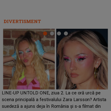
DIVERTISMENT
Ce a dezvăluit noua concurentă din "Casa Iubirii" l-a
luat prin surprindere pe Emanuel. CINE ESTE
ta
BĂIATUL VIZAT de Alexandra?! Aflându-se în fața