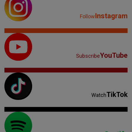
Instagram
Follow
YouTube
Subscribe
TikTok
Watch