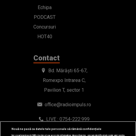
Echipa
PODCAST
Concursuri
HOT40
Contact
Bd. Mărăști 65-67,
Romexpo Intrarea C,
Pavilion T, sector 1
office@radioimpuls.ro
LIVE : 0754-222.999
WhatsApp: 0754-222.999
Nouă ne pasă ca datele tale personale să rămână confidențiale
Noi și partenerii noștri
589
stocăm și/sau accesăm informații pe dispozitivul dvs., precum identificatorii cookie unici pentru