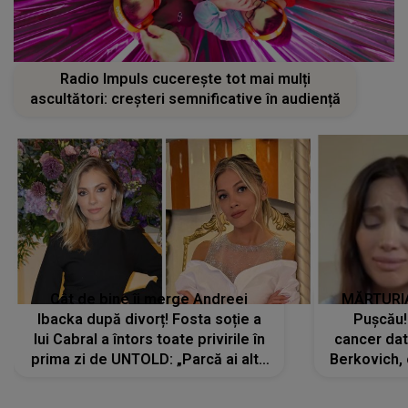
Radio Impuls cucerește tot mai mulți
ascultători: creșteri semnificative în audiență
Cât de bine îi merge Andreei
MĂRTURIA
Ibacka după divorț! Fosta soție a
Pușcău!
lui Cabral a întors toate privirile în
cancer dato
prima zi de UNTOLD: „Parcă ai altă
Berkovich, 
strălucire, emani putere,
accident ru
încredere, siguranță...”
Dacă nu 