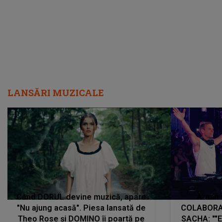
LANSĂRI MUZICALE
Când DORUL devine muzică, apare
Armin 
"Nu ajung acasă". Piesa lansată de
COLABORAR
Theo Rose și DOMINO îi poartă pe
SACHA: ""E