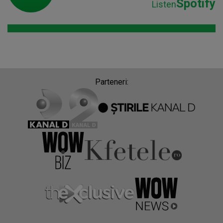
Spotify
Listen
Parteneri: