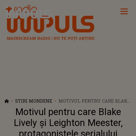
Radio Impuls
STIRI MONDENE
MOTIVUL PENTRU CARE BLAKE
LIVELY ȘI LEIGHTON MEESTER,
Motivul pentru care Blake
PROTAGONISTELE SERIALULUI
„GOSSIP GIRL”SUNT RIVALE ÎN
Lively și Leighton Meester,
REALITATE
protagonistele serialului