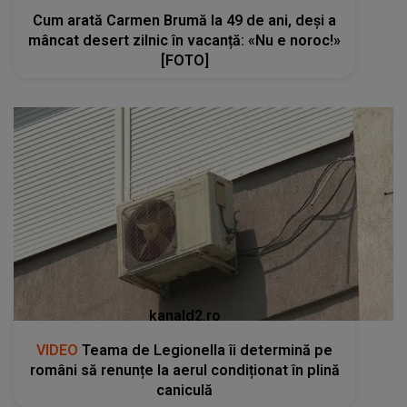
Cum arată Carmen Brumă la 49 de ani, deși a
mâncat desert zilnic în vacanță: «Nu e noroc!»
[FOTO]
kanald2.ro
VIDEO
Teama de Legionella îi determină pe
români să renunțe la aerul condiționat în plină
caniculă