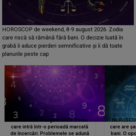
Emanuel a ținut ACEST DETALIU ASCUNS până
acum! În fața Alexandrei, concurentul din Casa Iubirii
face o MĂRTURISIRE NEAȘTEPTATĂ despre mama
sa: "I-am spus și ei în față, eu nu te iubesc pentru
că..."
HOROSCOP 7 august 2026. Zodia
HOROSCOP 
care intră într-o perioadă marcată
care are șa
de încercări. Problemele se adună
bani. O opo