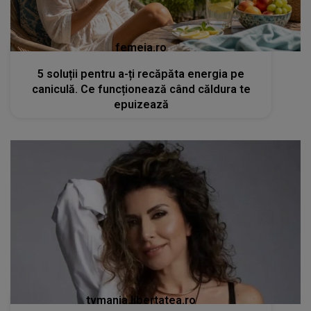
femeia.ro
5 soluții pentru a-ți recăpăta energia pe
caniculă. Ce funcționează când căldura te
epuizează
tvmania.libertatea.ro