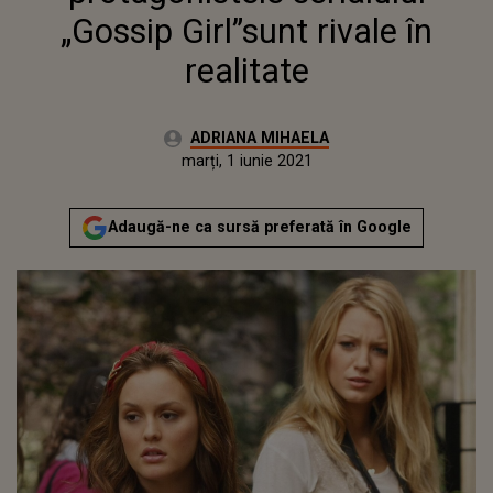
„Gossip Girl”sunt rivale în
realitate
Autor:
ADRIANA MIHAELA
Publicat:
marți, 1 iunie 2021
Adaugă-ne ca sursă preferată în Google