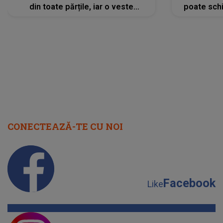
din toate părțile, iar o veste
poate schi
neașteptată îi dă planurile peste
la
cap
CONECTEAZĂ-TE CU NOI
Facebook
Like